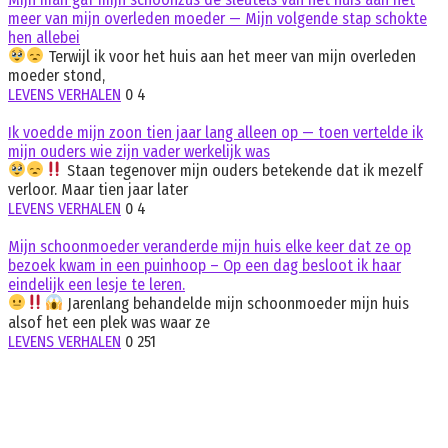
meer van mijn overleden moeder — Mijn volgende stap schokte
hen allebei
Terwijl ik voor het huis aan het meer van mijn overleden
moeder stond,
LEVENS VERHALEN
0
4
Ik voedde mijn zoon tien jaar lang alleen op — toen vertelde ik
mijn ouders wie zijn vader werkelijk was
Staan tegenover mijn ouders betekende dat ik mezelf
verloor. Maar tien jaar later
LEVENS VERHALEN
0
4
Mijn schoonmoeder veranderde mijn huis elke keer dat ze op
bezoek kwam in een puinhoop – Op een dag besloot ik haar
eindelijk een lesje te leren.
Jarenlang behandelde mijn schoonmoeder mijn huis
alsof het een plek was waar ze
LEVENS VERHALEN
0
251