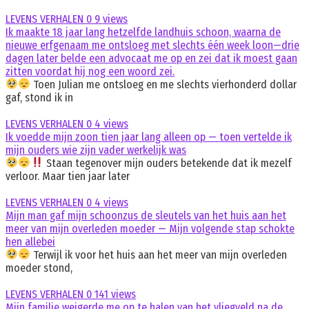
LEVENS VERHALEN
0
9 views
Ik maakte 18 jaar lang hetzelfde landhuis schoon, waarna de
nieuwe erfgenaam me ontsloeg met slechts één week loon—drie
dagen later belde een advocaat me op en zei dat ik moest gaan
zitten voordat hij nog een woord zei.
Toen Julian me ontsloeg en me slechts vierhonderd dollar
gaf, stond ik in
LEVENS VERHALEN
0
4 views
Ik voedde mijn zoon tien jaar lang alleen op — toen vertelde ik
mijn ouders wie zijn vader werkelijk was
Staan tegenover mijn ouders betekende dat ik mezelf
verloor. Maar tien jaar later
LEVENS VERHALEN
0
4 views
Mijn man gaf mijn schoonzus de sleutels van het huis aan het
meer van mijn overleden moeder — Mijn volgende stap schokte
hen allebei
Terwijl ik voor het huis aan het meer van mijn overleden
moeder stond,
LEVENS VERHALEN
0
141 views
Mijn familie weigerde me op te halen van het vliegveld na de