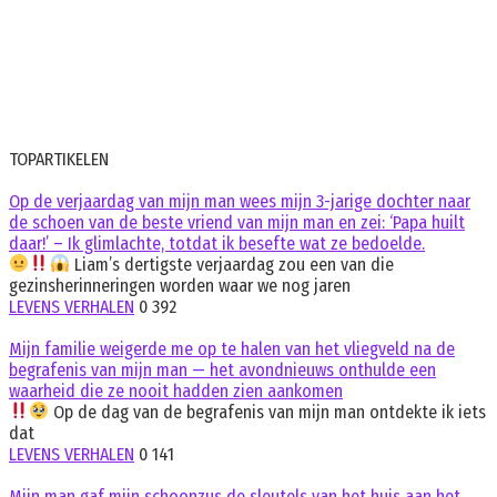
TOPARTIKELEN
Op de verjaardag van mijn man wees mijn 3-jarige dochter naar
de schoen van de beste vriend van mijn man en zei: ‘Papa huilt
daar!’ – Ik glimlachte, totdat ik besefte wat ze bedoelde.
Liam’s dertigste verjaardag zou een van die
gezinsherinneringen worden waar we nog jaren
LEVENS VERHALEN
0
392
Mijn familie weigerde me op te halen van het vliegveld na de
begrafenis van mijn man — het avondnieuws onthulde een
waarheid die ze nooit hadden zien aankomen
Op de dag van de begrafenis van mijn man ontdekte ik iets
dat
LEVENS VERHALEN
0
141
Mijn man gaf mijn schoonzus de sleutels van het huis aan het