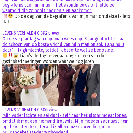
begrafenis van mijn man — het avondnieuws onthulde een
waarheid die ze nooit hadden zien aankomen
Op de dag van de begrafenis van mijn man ontdekte ik iets
dat
LEVENS VERHALEN
0
392 views
Op de verjaardag van mijn man wees mijn 3-jarige dochter naar
de schoen van de beste vriend van mijn man en zei: ‘Papa huilt
daar!’ – Ik glimlachte, totdat ik besefte wat ze bedoelde.
Liam’s dertigste verjaardag zou een van die
gezinsherinneringen worden waar we nog jaren
LEVENS VERHALEN
0
506 views
Mijn vader lachte en zei dat ik zelf naar het altaar moest lopen,
omdat ik met een niemand trouwde. Mijn moeder zat naast hem
op de achterste rij terwijl ik alleen naar voren liep, mijn
bruidsboeket stevig vasthoudend.