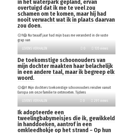
in het waterpark gepland, ervan
overtuigd dat ik me te veel zou
schamen om te komen, maar hij had
nooit verwacht wat ik in plaats daarvan
zou doen.
😐‼️😱 Na twaalf jaar had mijn baas me veranderd in de vaste
grap van
LEVENS VERHALEN
0
135 views
De toekomstige schoonouders van
mijn dochter maakten haar belachelijk
in een andere taal, maar ik begreep elk
woord.
😐😱‼️ Mijn dochters toekomstige schoonouders reisden vanuit
Europa om onze familie te ontmoeten. Tijdens
LEVENS VERHALEN
0
291 views
Ik adopteerde een
tweelingbabymeisjes die ik, gewikkeld
in handdoeken, aantrof in een
omkleedhokje op het strand – Op hun