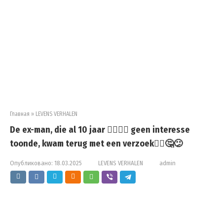
Главная
»
LEVENS VERHALEN
De ex-man, die al 10 jaar 🤷‍♀️🤦‍♀️ geen interesse
toonde, kwam terug met een verzoek🤷‍♀️🤔😕
Опубликовано:
18.03.2025
LEVENS VERHALEN
admin