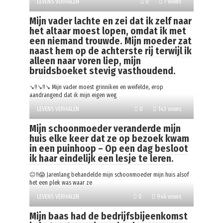
LEVENS VERHALEN
0
7 views
Mijn vader lachte en zei dat ik zelf naar
het altaar moest lopen, omdat ik met
een niemand trouwde. Mijn moeder zat
naast hem op de achterste rij terwijl ik
alleen naar voren liep, mijn
bruidsboeket stevig vasthoudend.
↘️‼️↘️‼️↘️ Mijn vader moest grinniken en weifelde, erop
aandrangend dat ik mijn eigen weg
LEVENS VERHALEN
0
143 views
Mijn schoonmoeder veranderde mijn
huis elke keer dat ze op bezoek kwam
in een puinhoop – Op een dag besloot
ik haar eindelijk een lesje te leren.
😐‼️😱 Jarenlang behandelde mijn schoonmoeder mijn huis alsof
het een plek was waar ze
LEVENS VERHALEN
0
946 views
Mijn baas had de bedrijfsbijeenkomst