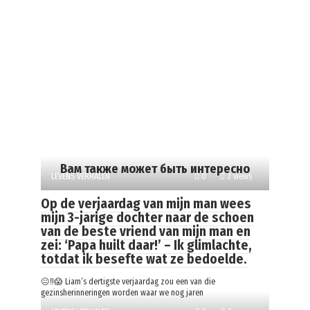
Вам также может быть интересно
LEVENS VERHALEN
0
2 views
Op de verjaardag van mijn man wees
mijn 3-jarige dochter naar de schoen
van de beste vriend van mijn man en
zei: ‘Papa huilt daar!’ – Ik glimlachte,
totdat ik besefte wat ze bedoelde.
😐‼️😱 Liam’s dertigste verjaardag zou een van die
gezinsherinneringen worden waar we nog jaren