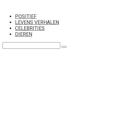
Перейти
к
POSITIEF
контенту
LEVENS VERHALEN
CELEBRITIES
DIEREN
Поиск: