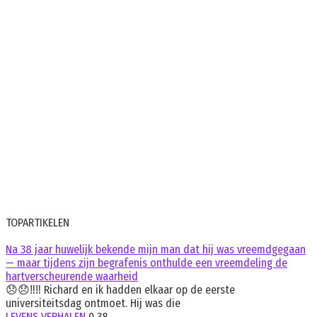
TOPARTIKELEN
Na 38 jaar huwelijk bekende mijn man dat hij was vreemdgegaan
— maar tijdens zijn begrafenis onthulde een vreemdeling de
hartverscheurende waarheid
😞😞‼️‼️ Richard en ik hadden elkaar op de eerste
universiteitsdag ontmoet. Hij was die
LEVENS VERHALEN
0
38