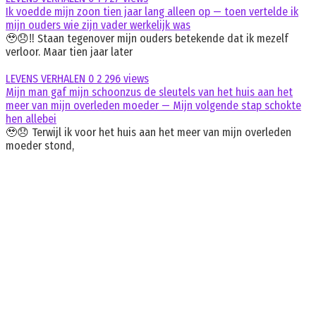
Ik voedde mijn zoon tien jaar lang alleen op — toen vertelde ik
mijn ouders wie zijn vader werkelijk was
🥹😞‼️ Staan tegenover mijn ouders betekende dat ik mezelf
verloor. Maar tien jaar later
LEVENS VERHALEN
0
2 296 views
Mijn man gaf mijn schoonzus de sleutels van het huis aan het
meer van mijn overleden moeder — Mijn volgende stap schokte
hen allebei
🥹😞 Terwijl ik voor het huis aan het meer van mijn overleden
moeder stond,