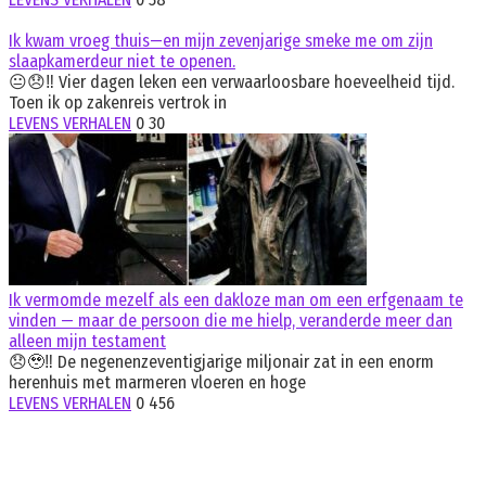
Ik kwam vroeg thuis—en mijn zevenjarige smeke me om zijn
slaapkamerdeur niet te openen.
😐😞‼️ Vier dagen leken een verwaarloosbare hoeveelheid tijd.
Toen ik op zakenreis vertrok in
LEVENS VERHALEN
0
30
Ik vermomde mezelf als een dakloze man om een erfgenaam te
vinden — maar de persoon die me hielp, veranderde meer dan
alleen mijn testament
😞🥹‼️ De negenenzeventigjarige miljonair zat in een enorm
herenhuis met marmeren vloeren en hoge
LEVENS VERHALEN
0
456