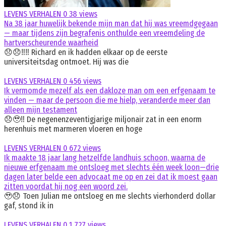
LEVENS VERHALEN
0
38 views
Na 38 jaar huwelijk bekende mijn man dat hij was vreemdgegaan
— maar tijdens zijn begrafenis onthulde een vreemdeling de
hartverscheurende waarheid
😞😞‼️‼️ Richard en ik hadden elkaar op de eerste
universiteitsdag ontmoet. Hij was die
LEVENS VERHALEN
0
456 views
Ik vermomde mezelf als een dakloze man om een erfgenaam te
vinden — maar de persoon die me hielp, veranderde meer dan
alleen mijn testament
😞🥹‼️ De negenenzeventigjarige miljonair zat in een enorm
herenhuis met marmeren vloeren en hoge
LEVENS VERHALEN
0
672 views
Ik maakte 18 jaar lang hetzelfde landhuis schoon, waarna de
nieuwe erfgenaam me ontsloeg met slechts één week loon—drie
dagen later belde een advocaat me op en zei dat ik moest gaan
zitten voordat hij nog een woord zei.
🥹😞 Toen Julian me ontsloeg en me slechts vierhonderd dollar
gaf, stond ik in
LEVENS VERHALEN
0
1 727 views