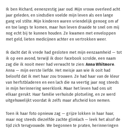
Ik ben Richard, eenenzestig jaar oud. Mijn vrouw overleed acht
jaar geleden, en sindsdien voelde mijn leven als een lange
gang vol stilte. Mijn kinderen waren vriendelijk genoeg om af
en toe langs te komen, maar hun leven draaide te snel om mij
nog echt bij te kunnen houden. Ze kwamen met enveloppen
met geld, lieten medicijnen achter en vertrokken weer.
Ik dacht dat ik vrede had gesloten met mijn eenzaamheid — tot
ik op een avond, terwijl ik door Facebook scrolde, een naam
zag die ik nooit meer had verwacht te zien:
Anna Whitmore
.
Anna — mijn eerste liefde. Het meisje aan wie ik ooit had
beloofd dat ik met haar zou trouwen. Ze had haar van de kleur
van herfstbladeren en een lach die na veertig jaar nog steeds
in mijn herinnering weerklonk. Maar het leven had ons uit
elkaar gerukt. Haar familie verhuisde plotseling, en ze werd
uitgehuwelijkt voordat ik zelfs maar afscheid kon nemen.
Toen ik haar foto opnieuw zag — grijze lokken in haar haar,
maar nog steeds diezelfde zachte glimlach — leek het alsof de
tijd zich terugvouwde. We begonnen te praten, herinneringen