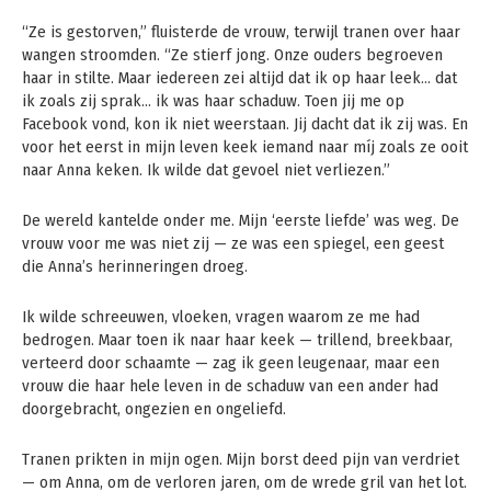
“Ze is gestorven,” fluisterde de vrouw, terwijl tranen over haar
wangen stroomden. “Ze stierf jong. Onze ouders begroeven
haar in stilte. Maar iedereen zei altijd dat ik op haar leek… dat
ik zoals zij sprak… ik was haar schaduw. Toen jij me op
Facebook vond, kon ik niet weerstaan. Jij dacht dat ik zij was. En
voor het eerst in mijn leven keek iemand naar míj zoals ze ooit
naar Anna keken. Ik wilde dat gevoel niet verliezen.”
De wereld kantelde onder me. Mijn ‘eerste liefde’ was weg. De
vrouw voor me was niet zij — ze was een spiegel, een geest
die Anna’s herinneringen droeg.
Ik wilde schreeuwen, vloeken, vragen waarom ze me had
bedrogen. Maar toen ik naar haar keek — trillend, breekbaar,
verteerd door schaamte — zag ik geen leugenaar, maar een
vrouw die haar hele leven in de schaduw van een ander had
doorgebracht, ongezien en ongeliefd.
Tranen prikten in mijn ogen. Mijn borst deed pijn van verdriet
— om Anna, om de verloren jaren, om de wrede gril van het lot.