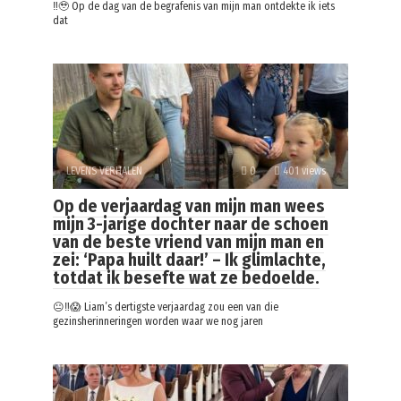
‼️🥹 Op de dag van de begrafenis van mijn man ontdekte ik iets
dat
LEVENS VERHALEN
0
401 views
Op de verjaardag van mijn man wees
mijn 3-jarige dochter naar de schoen
van de beste vriend van mijn man en
zei: ‘Papa huilt daar!’ – Ik glimlachte,
totdat ik besefte wat ze bedoelde.
😐‼️😱 Liam’s dertigste verjaardag zou een van die
gezinsherinneringen worden waar we nog jaren