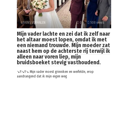
LEVENS VERHALEN
0
508 views
Mijn vader lachte en zei dat ik zelf naar
het altaar moest lopen, omdat ik met
een niemand trouwde. Mijn moeder zat
naast hem op de achterste rij terwijl ik
alleen naar voren liep, mijn
bruidsboeket stevig vasthoudend.
↘️‼️↘️‼️↘️ Mijn vader moest grinniken en weifelde, erop
aandrangend dat ik mijn eigen weg