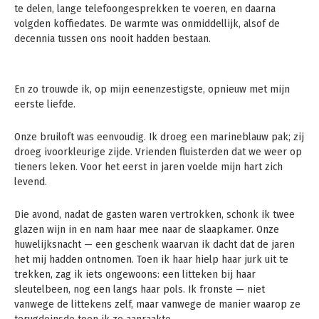
te delen, lange telefoongesprekken te voeren, en daarna
volgden koffiedates. De warmte was onmiddellijk, alsof de
decennia tussen ons nooit hadden bestaan.
En zo trouwde ik, op mijn eenenzestigste, opnieuw met mijn
eerste liefde.
Onze bruiloft was eenvoudig. Ik droeg een marineblauw pak; zij
droeg ivoorkleurige zijde. Vrienden fluisterden dat we weer op
tieners leken. Voor het eerst in jaren voelde mijn hart zich
levend.
Die avond, nadat de gasten waren vertrokken, schonk ik twee
glazen wijn in en nam haar mee naar de slaapkamer. Onze
huwelijksnacht — een geschenk waarvan ik dacht dat de jaren
het mij hadden ontnomen. Toen ik haar hielp haar jurk uit te
trekken, zag ik iets ongewoons: een litteken bij haar
sleutelbeen, nog een langs haar pols. Ik fronste — niet
vanwege de littekens zelf, maar vanwege de manier waarop ze