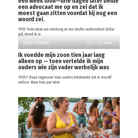
één week loon—drie dagen later belde
een advocaat me op en zei dat ik
moest gaan zitten voordat hij nog een
woord zei.
🥹😞 Toen Julian me ontsloeg en me slechts vierhonderd dollar
gaf, stond ik in
LEVENS VERHALEN
0
4 views
Ik voedde mijn zoon tien jaar lang
alleen op — toen vertelde ik mijn
ouders wie zijn vader werkelijk was
🥹😞‼️ Staan tegenover mijn ouders betekende dat ik mezelf
verloor. Maar tien jaar later
LEVENS VERHALEN
0
5 views