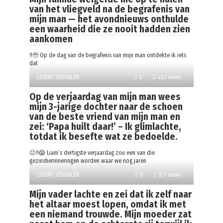
van het vliegveld na de begrafenis van
mijn man — het avondnieuws onthulde
een waarheid die ze nooit hadden zien
aankomen
‼️🥹 Op de dag van de begrafenis van mijn man ontdekte ik iets
dat
LEVENS VERHALEN
0
433 views
Op de verjaardag van mijn man wees
mijn 3-jarige dochter naar de schoen
van de beste vriend van mijn man en
zei: ‘Papa huilt daar!’ – Ik glimlachte,
totdat ik besefte wat ze bedoelde.
😐‼️😱 Liam’s dertigste verjaardag zou een van die
gezinsherinneringen worden waar we nog jaren
LEVENS VERHALEN
0
521 views
Mijn vader lachte en zei dat ik zelf naar
het altaar moest lopen, omdat ik met
een niemand trouwde. Mijn moeder zat