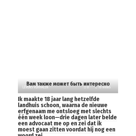
Вам также может быть интересно
LEVENS VERHALEN
0
16 views
Ik maakte 18 jaar lang hetzelfde
landhuis schoon, waarna de nieuwe
erfgenaam me ontsloeg met slechts
één week loon—drie dagen later belde
een advocaat me op en zei dat ik
moest gaan zitten voordat hij nog een
woord zei.