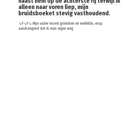
naast hem op de achterste rij terwijl ik
alleen naar voren liep, mijn
bruidsboeket stevig vasthoudend.
↘️‼️↘️‼️↘️ Mijn vader moest grinniken en weifelde, erop
aandrangend dat ik mijn eigen weg