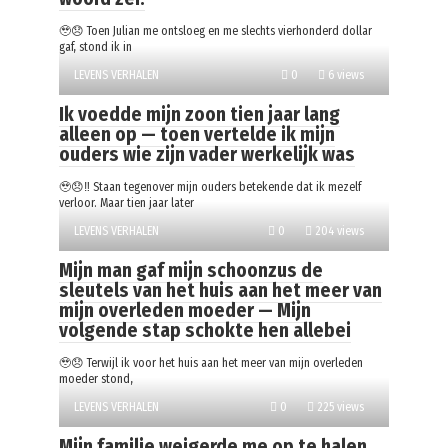
🥹😞 Toen Julian me ontsloeg en me slechts vierhonderd dollar
gaf, stond ik in
LEVENS VERHALEN
0
6 views
Ik voedde mijn zoon tien jaar lang
alleen op — toen vertelde ik mijn
ouders wie zijn vader werkelijk was
🥹😞‼️ Staan tegenover mijn ouders betekende dat ik mezelf
verloor. Maar tien jaar later
LEVENS VERHALEN
0
204 views
Mijn man gaf mijn schoonzus de
sleutels van het huis aan het meer van
mijn overleden moeder — Mijn
volgende stap schokte hen allebei
🥹😞 Terwijl ik voor het huis aan het meer van mijn overleden
moeder stond,
LEVENS VERHALEN
0
225 views
Mijn familie weigerde me op te halen