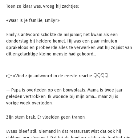
Toen ze klaar was, vroeg hij zachtjes:
«Waar is je familie, Emily?»
Emily’s antwoord schokte de miljonair; het kwam als een
donderslag bij heldere hemel. Hij was een paar minuten
sprakeloos en probeerde alles te verwerken wat hij zojuist van
dit engelachtige kleine mensje had gehoord…
👉 «Vind zijn antwoord in de eerste reactie 👇👇👇👇
— Papa is overleden op een bouwplaats. Mama is twee jaar
geleden vertrokken. Ik woonde bij mijn oma… maar zij is
vorige week overleden.
Zijn stem brak. Er vloeiden geen tranen.
Evans bleef stil. Niemand in dat restaurant wist dat ook hij
dakloos was geweest. Dat hij als kind op achtjarige leeftijd zijn