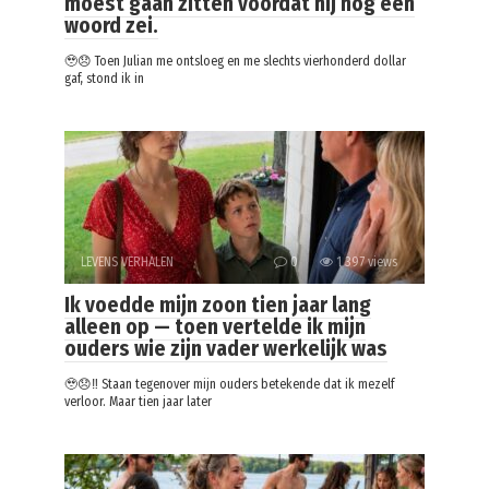
moest gaan zitten voordat hij nog een
woord zei.
🥹😞 Toen Julian me ontsloeg en me slechts vierhonderd dollar
gaf, stond ik in
LEVENS VERHALEN
0
1 397 views
Ik voedde mijn zoon tien jaar lang
alleen op — toen vertelde ik mijn
ouders wie zijn vader werkelijk was
🥹😞‼️ Staan tegenover mijn ouders betekende dat ik mezelf
verloor. Maar tien jaar later