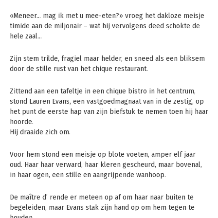
«Meneer… mag ik met u mee-eten?» vroeg het dakloze meisje
timide aan de miljonair – wat hij vervolgens deed schokte de
hele zaal…
Zijn stem trilde, fragiel maar helder, en sneed als een bliksem
door de stille rust van het chique restaurant.
Zittend aan een tafeltje in een chique bistro in het centrum,
stond Lauren Evans, een vastgoedmagnaat van in de zestig, op
het punt de eerste hap van zijn biefstuk te nemen toen hij haar
hoorde.
Hij draaide zich om.
Voor hem stond een meisje op blote voeten, amper elf jaar
oud. Haar haar verward, haar kleren gescheurd, maar bovenal,
in haar ogen, een stille en aangrijpende wanhoop.
De maître d’ rende er meteen op af om haar naar buiten te
begeleiden, maar Evans stak zijn hand op om hem tegen te
houden.