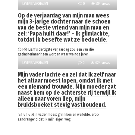
LEVENS VERHALEN
0
584 views
Op de verjaardag van mijn man wees
mijn 3-jarige dochter naar de schoen
van de beste vriend van mijn man en
zei: ‘Papa huilt daar!’ – Ik glimlachte,
totdat ik besefte wat ze bedoelde.
😐‼️😱 Liam’s dertigste verjaardag zou een van die
gezinsherinneringen worden waar we nog jaren
LEVENS VERHALEN
0
624 views
Mijn vader lachte en zei dat ik zelf naar
het altaar moest lopen, omdat ik met
een niemand trouwde. Mijn moeder zat
naast hem op de achterste rij terwijl ik
alleen naar voren liep, mijn
bruidsboeket stevig vasthoudend.
↘️‼️↘️‼️↘️ Mijn vader moest grinniken en weifelde, erop
aandrangend dat ik mijn eigen weg