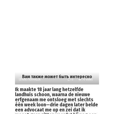
Вам также может быть интересно
LEVENS VERHALEN
0
76 views
Ik maakte 18 jaar lang hetzelfde
landhuis schoon, waarna de nieuwe
erfgenaam me ontsloeg met slechts
één week loon—drie dagen later belde
een advocaat me op en zei dat ik