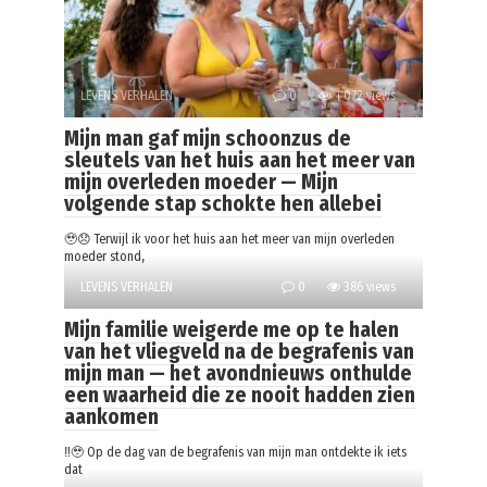
LEVENS VERHALEN
0
1 072 views
Mijn man gaf mijn schoonzus de
sleutels van het huis aan het meer van
mijn overleden moeder — Mijn
volgende stap schokte hen allebei
🥹😞 Terwijl ik voor het huis aan het meer van mijn overleden
moeder stond,
LEVENS VERHALEN
0
386 views
Mijn familie weigerde me op te halen
van het vliegveld na de begrafenis van
mijn man — het avondnieuws onthulde
een waarheid die ze nooit hadden zien
aankomen
‼️🥹 Op de dag van de begrafenis van mijn man ontdekte ik iets
dat