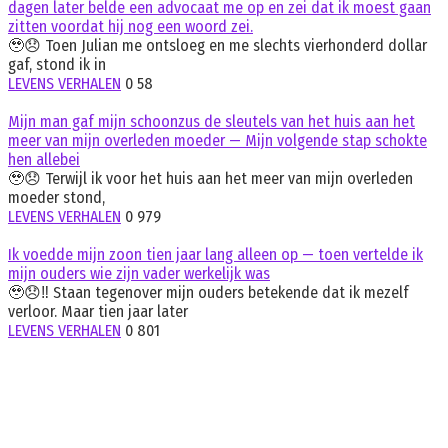
dagen later belde een advocaat me op en zei dat ik moest gaan
zitten voordat hij nog een woord zei.
🥹😞 Toen Julian me ontsloeg en me slechts vierhonderd dollar
gaf, stond ik in
LEVENS VERHALEN
0
58
Mijn man gaf mijn schoonzus de sleutels van het huis aan het
meer van mijn overleden moeder — Mijn volgende stap schokte
hen allebei
🥹😞 Terwijl ik voor het huis aan het meer van mijn overleden
moeder stond,
LEVENS VERHALEN
0
979
Ik voedde mijn zoon tien jaar lang alleen op — toen vertelde ik
mijn ouders wie zijn vader werkelijk was
🥹😞‼️ Staan tegenover mijn ouders betekende dat ik mezelf
verloor. Maar tien jaar later
LEVENS VERHALEN
0
801