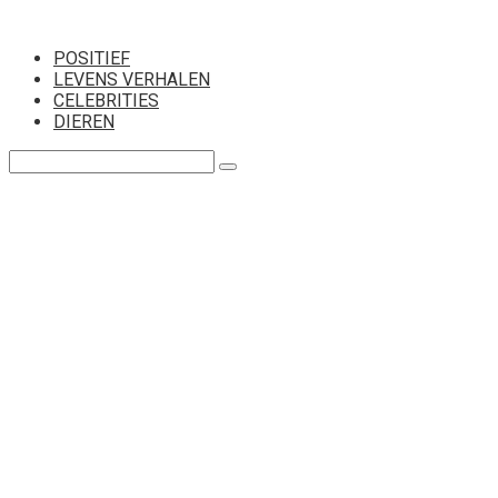
Перейти
к
POSITIEF
контенту
LEVENS VERHALEN
CELEBRITIES
DIEREN
Поиск: