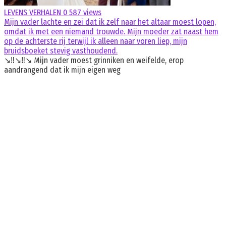
LEVENS VERHALEN
0
587 views
Mijn vader lachte en zei dat ik zelf naar het altaar moest lopen,
omdat ik met een niemand trouwde. Mijn moeder zat naast hem
op de achterste rij terwijl ik alleen naar voren liep, mijn
bruidsboeket stevig vasthoudend.
↘️‼️↘️‼️↘️ Mijn vader moest grinniken en weifelde, erop
aandrangend dat ik mijn eigen weg