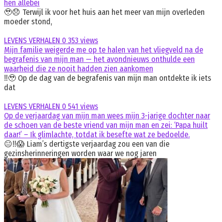
hen allebei
🥹😞 Terwijl ik voor het huis aan het meer van mijn overleden
moeder stond,
LEVENS VERHALEN
0
353 views
Mijn familie weigerde me op te halen van het vliegveld na de
begrafenis van mijn man — het avondnieuws onthulde een
waarheid die ze nooit hadden zien aankomen
‼️🥹 Op de dag van de begrafenis van mijn man ontdekte ik iets
dat
LEVENS VERHALEN
0
541 views
Op de verjaardag van mijn man wees mijn 3-jarige dochter naar
de schoen van de beste vriend van mijn man en zei: ‘Papa huilt
daar!’ – Ik glimlachte, totdat ik besefte wat ze bedoelde.
😐‼️😱 Liam’s dertigste verjaardag zou een van die
gezinsherinneringen worden waar we nog jaren