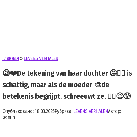
Главная
»
LEVENS VERHALEN
🧐❤️De tekening van haar dochter 🤔🙅‍♀️ is
schattig, maar als de moeder 🎨de
betekenis begrijpt, schreeuwt ze. 🙅‍♀️😖😰
Опубликовано:
18.03.2025
Рубрика:
LEVENS VERHALEN
Автор:
admin