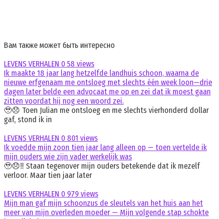
Вам также может быть интересно
LEVENS VERHALEN
0
58 views
Ik maakte 18 jaar lang hetzelfde landhuis schoon, waarna de
nieuwe erfgenaam me ontsloeg met slechts één week loon—drie
dagen later belde een advocaat me op en zei dat ik moest gaan
zitten voordat hij nog een woord zei.
🥹😞 Toen Julian me ontsloeg en me slechts vierhonderd dollar
gaf, stond ik in
LEVENS VERHALEN
0
801 views
Ik voedde mijn zoon tien jaar lang alleen op — toen vertelde ik
mijn ouders wie zijn vader werkelijk was
🥹😞‼️ Staan tegenover mijn ouders betekende dat ik mezelf
verloor. Maar tien jaar later
LEVENS VERHALEN
0
979 views
Mijn man gaf mijn schoonzus de sleutels van het huis aan het
meer van mijn overleden moeder — Mijn volgende stap schokte