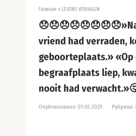
Главная
»
LEVENS VERHALEN
😞😞😞😞😞😞😞😞»Nada
vriend had verraden, k
geboorteplaats.» «Op e
begraafplaats liep, kwa
nooit had verwacht.»
Опубликовано:
01.05.2025
Рубрика: