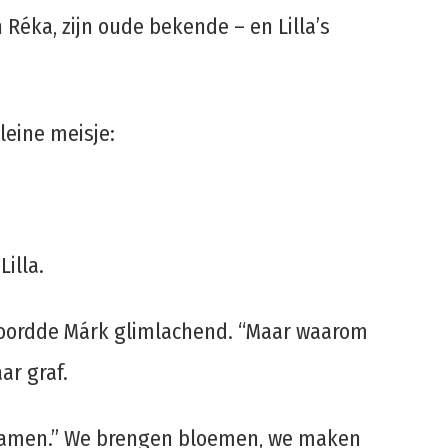
éka, zijn oude bekende – en Lilla’s
kleine meisje:
Lilla.
twoordde Márk glimlachend. “Maar waarom
aar graf.
 samen.” We brengen bloemen, we maken