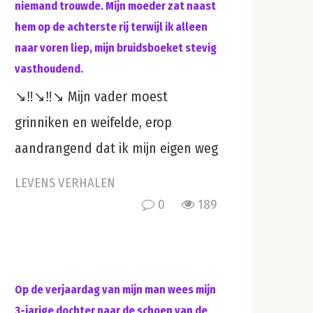
niemand trouwde. Mijn moeder zat naast
hem op de achterste rij terwijl ik alleen
naar voren liep, mijn bruidsboeket stevig
vasthoudend.
↘️‼️↘️‼️↘️ Mijn vader moest
grinniken en weifelde, erop
aandrangend dat ik mijn eigen weg
LEVENS VERHALEN
0
189
Op de verjaardag van mijn man wees mijn
3-jarige dochter naar de schoen van de