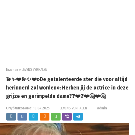
Главная
»
LEVENS VERHALEN
💫✨❤️💫✨❤️»De getalenteerde ster die voor altijd
herinnerd zal worden»: Herken jij de actrice in deze
grijze en gerimpelde dame?❓❤️❓❤️🤔❤️🤔
Опубликовано:
13.04.2025
LEVENS VERHALEN
admin