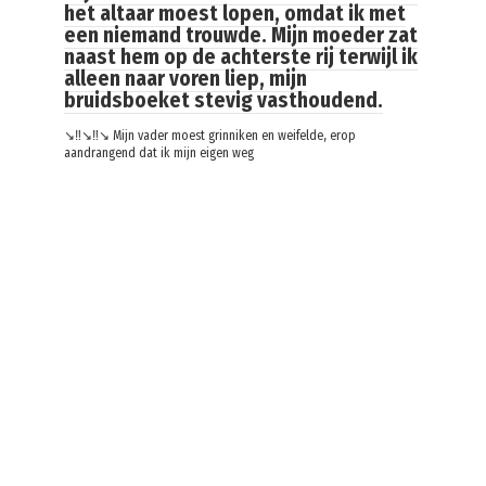
het altaar moest lopen, omdat ik met
een niemand trouwde. Mijn moeder zat
naast hem op de achterste rij terwijl ik
alleen naar voren liep, mijn
bruidsboeket stevig vasthoudend.
↘️‼️↘️‼️↘️ Mijn vader moest grinniken en weifelde, erop
aandrangend dat ik mijn eigen weg