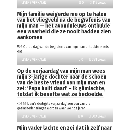
LEVENS VERHALEN
0
115 views
Mijn familie weigerde me op te halen
van het vliegveld na de begrafenis van
mijn man — het avondnieuws onthulde
een waarheid die ze nooit hadden zien
aankomen
‼️🥹 Op de dag van de begrafenis van mijn man ontdekte ik iets
dat
LEVENS VERHALEN
0
381 views
Op de verjaardag van mijn man wees
mijn 3-jarige dochter naar de schoen
van de beste vriend van mijn man en
zei: ‘Papa huilt daar!’ – Ik glimlachte,
totdat ik besefte wat ze bedoelde.
😐‼️😱 Liam’s dertigste verjaardag zou een van die
gezinsherinneringen worden waar we nog jaren
LEVENS VERHALEN
0
503 views
Mijn vader lachte en zei dat ik zelf naar