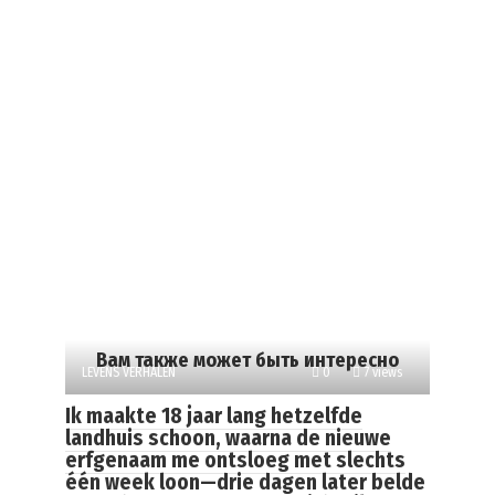
Вам также может быть интересно
LEVENS VERHALEN
0
7 views
Ik maakte 18 jaar lang hetzelfde
landhuis schoon, waarna de nieuwe
erfgenaam me ontsloeg met slechts
één week loon—drie dagen later belde