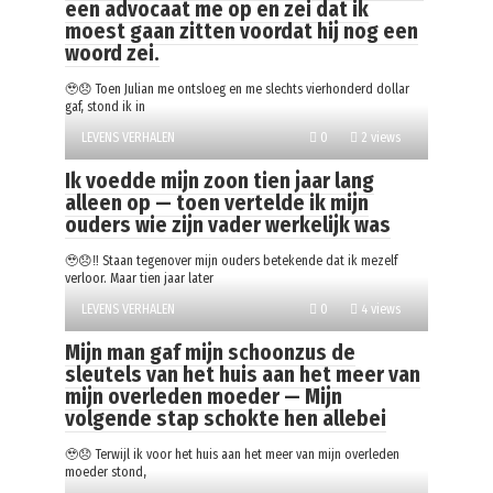
een advocaat me op en zei dat ik
moest gaan zitten voordat hij nog een
woord zei.
🥹😞 Toen Julian me ontsloeg en me slechts vierhonderd dollar
gaf, stond ik in
LEVENS VERHALEN
0
2 views
Ik voedde mijn zoon tien jaar lang
alleen op — toen vertelde ik mijn
ouders wie zijn vader werkelijk was
🥹😞‼️ Staan tegenover mijn ouders betekende dat ik mezelf
verloor. Maar tien jaar later
LEVENS VERHALEN
0
4 views
Mijn man gaf mijn schoonzus de
sleutels van het huis aan het meer van
mijn overleden moeder — Mijn
volgende stap schokte hen allebei
🥹😞 Terwijl ik voor het huis aan het meer van mijn overleden
moeder stond,