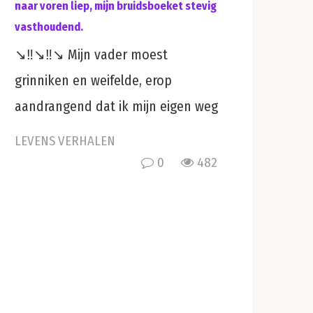
naar voren liep, mijn bruidsboeket stevig
vasthoudend.
↘️‼️↘️‼️↘️ Mijn vader moest
grinniken en weifelde, erop
aandrangend dat ik mijn eigen weg
LEVENS VERHALEN
0
482