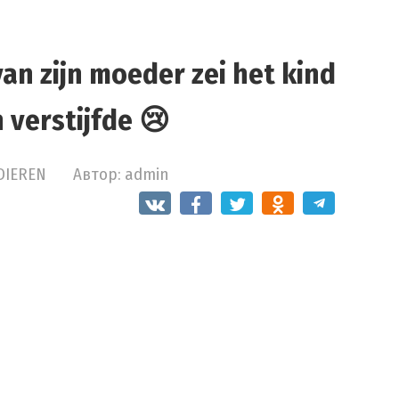
van zijn moeder zei het kind
 verstijfde 😢
DIEREN
Автор:
admin