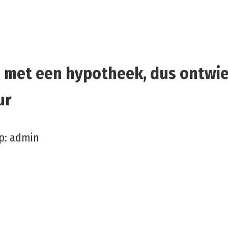
 met een hypotheek, dus ontwi
ur
р:
admin