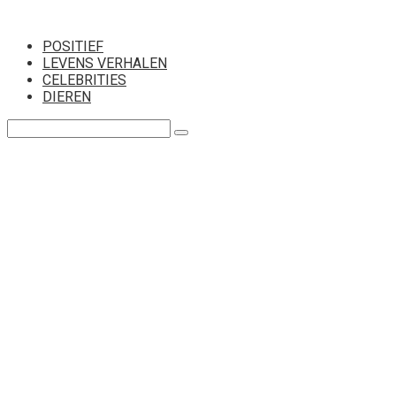
Перейти
к
POSITIEF
контенту
LEVENS VERHALEN
CELEBRITIES
DIEREN
Поиск: