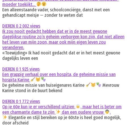
moeder toekijkt…
Een alleenstaande vader, schoolconciërge, danst met een
gehandicapt meisje — zonder te weten dat
DIEREN
0
2 002 views
Ik zou nooit gedacht hebben dat er in de meest gewone
dagelijkse routine zo’n geheim verborgen kon zijn, dat niet alleen
het leven van mijn zoon, maar ook mijn eigen leven zou
veranderen.
«Toewijding» Ik had nooit gedacht dat er in het meest gewone
dagelijks leven een
DIEREN
0
1 925 views
Een grappig verhaal over een hospita, de geheime missie van
hospita Karine
De geheime missie van huiseigenares Karine
Mevrouw
Karine stond in de buurt bekend
DIEREN
0
1 772 views
Op je 60e kun je er verschillend uitzien
, maar het is beter om
een charmante dame te zijn
dan een oudere vrouw
.
Elegantie en stijl bereiken op je 60ste is heel goed mogelijk,
door afscheid