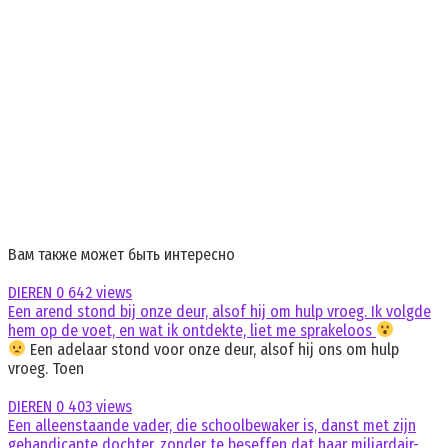
Вам также может быть интересно
DIEREN
0
642 views
Een arend stond bij onze deur, alsof hij om hulp vroeg. Ik volgde
hem op de voet, en wat ik ontdekte, liet me sprakeloos
Een adelaar stond voor onze deur, alsof hij ons om hulp
vroeg. Toen
DIEREN
0
403 views
Een alleenstaande vader, die schoolbewaker is, danst met zijn
gehandicapte dochter, zonder te beseffen dat haar miljardair-