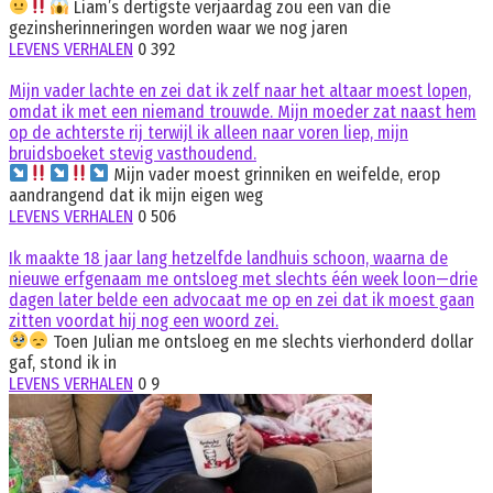
Liam’s dertigste verjaardag zou een van die
gezinsherinneringen worden waar we nog jaren
LEVENS VERHALEN
0
392
Mijn vader lachte en zei dat ik zelf naar het altaar moest lopen,
omdat ik met een niemand trouwde. Mijn moeder zat naast hem
op de achterste rij terwijl ik alleen naar voren liep, mijn
bruidsboeket stevig vasthoudend.
Mijn vader moest grinniken en weifelde, erop
aandrangend dat ik mijn eigen weg
LEVENS VERHALEN
0
506
Ik maakte 18 jaar lang hetzelfde landhuis schoon, waarna de
nieuwe erfgenaam me ontsloeg met slechts één week loon—drie
dagen later belde een advocaat me op en zei dat ik moest gaan
zitten voordat hij nog een woord zei.
Toen Julian me ontsloeg en me slechts vierhonderd dollar
gaf, stond ik in
LEVENS VERHALEN
0
9