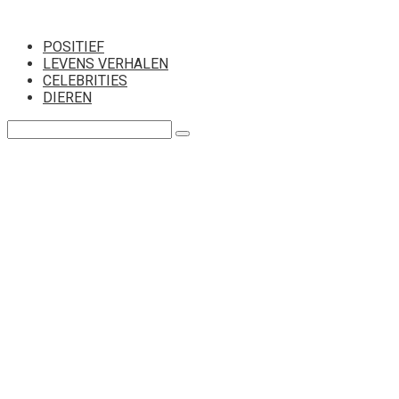
Перейти
к
POSITIEF
контенту
LEVENS VERHALEN
CELEBRITIES
DIEREN
Поиск: