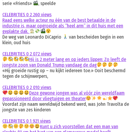
serie «Friends»
, speelde
CELEBRITIES
0
2 260 views
Raad eens welke acteur nu één van de best betaalde in de
industrie is, maar opgroeide als “heel arm” in dit huis met een
geplakte dak.
De weg van Leonardo DiCaprio
van bescheiden begin in een
klein, oud huis
CELEBRITIES
0
2 072 views
Hij is 2 meter lang en op ieders lippen: Zo leeft de
jongste zoon van Donald Trump vandaag de dag
«Hij groeide rustig op – nu kijkt iedereen toe.» Ooit beschermd
tegen de schijnwerpers,
CELEBRITIES
0
2 010 views
Deze gewone jongen was al vóór zijn wereldfaam
gepassioneerd door vliegtuigen en theater
Voordat zijn naam wereldwijd bekend werd, was John Travolta de
jongste van zes kinderen
CELEBRITIES
0
1 921 views
Kunt u zich voorstellen dat een man van