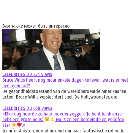
Вам также может быть интересно
CELEBRITIES
0
2 234 views
Bruce Willis heeft nog maar enkele dagen te leven, wat is er met
hem gebeurd?
De gezondheidstoestand van de wereldberoemde Amerikaanse
acteur Bruce Willis verslechtert snel. De Hollywoodster, die
CELEBRITIES
0
2 058 views
«Elke dag hoorde ze haar moeder zeggen: ‘Je bent lelijk en je
hebt een grote neus.’
Nu is ze een beroemde en geliefde
ster
.»
Jennifer Aniston, vooral bekend om haar fantastische rol in de