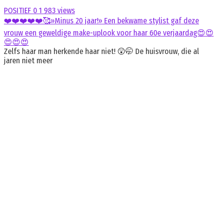
POSITIEF
0
1 983 views
❤️❤️❤️❤️❤️🥰»Minus 20 jaar!» Een bekwame stylist gaf deze
vrouw een geweldige make-uplook voor haar 60e verjaardag😍😍
😍😍😍
Zelfs haar man herkende haar niet! 😲🤭 De huisvrouw, die al
jaren niet meer