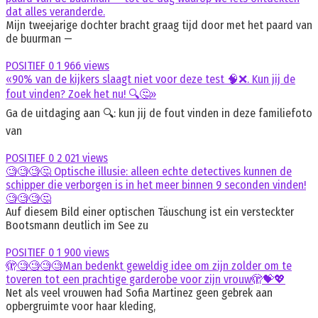
dat alles veranderde.
Mijn tweejarige dochter bracht graag tijd door met het paard van
de buurman —
POSITIEF
0
1 966 views
«90% van de kijkers slaagt niet voor deze test 🧠❌. Kun jij de
fout vinden? Zoek het nu! 🔍🤔»
Ga de uitdaging aan 🔍: kun jij de fout vinden in deze familiefoto
van
POSITIEF
0
2 021 views
🧐🧐🧐🤔 Optische illusie: alleen echte detectives kunnen de
schipper die verborgen is in het meer binnen 9 seconden vinden!
🧐🧐🧐🤔
Auf diesem Bild einer optischen Täuschung ist ein versteckter
Bootsmann deutlich im See zu
POSITIEF
0
1 900 views
🫣🧐🧐🧐🧐Man bedenkt geweldig idee om zijn zolder om te
toveren tot een prachtige garderobe voor zijn vrouw🫣💝💖
Net als veel vrouwen had Sofia Martinez geen gebrek aan
opbergruimte voor haar kleding,