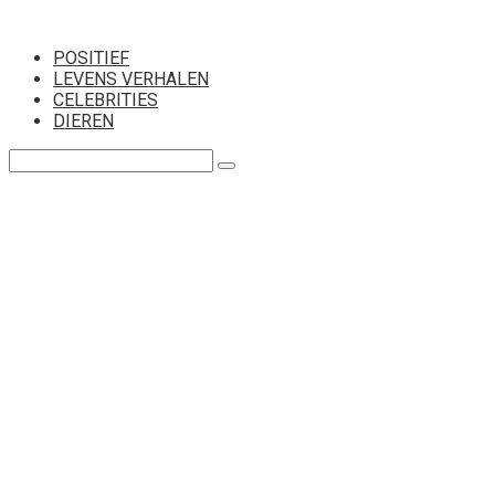
Перейти
к
POSITIEF
контенту
LEVENS VERHALEN
CELEBRITIES
DIEREN
Поиск: