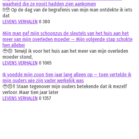
waarheid die ze nooit hadden zien aankomen
‼️🥹 Op de dag van de begrafenis van mijn man ontdekte ik iets
dat
LEVENS VERHALEN
0
380
Mijn man gaf mijn schoonzus de sleutels van het huis aan het
meer van mijn overleden moeder — Mijn volgende stap schokte
hen allebei
🥹😞 Terwijl ik voor het huis aan het meer van mijn overleden
moeder stond,
LEVENS VERHALEN
0
1065
Ik voedde mijn zoon tien jaar lang alleen op — toen vertelde ik
mijn ouders wie zijn vader werkelijk was
🥹😞‼️ Staan tegenover mijn ouders betekende dat ik mezelf
verloor. Maar tien jaar later
LEVENS VERHALEN
0
1357