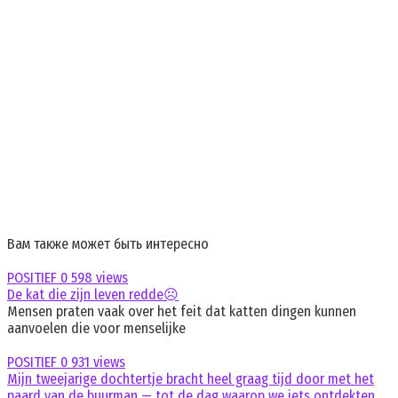
Вам также может быть интересно
POSITIEF
0
598 views
De kat die zijn leven redde☹️
Mensen praten vaak over het feit dat katten dingen kunnen
aanvoelen die voor menselijke
POSITIEF
0
931 views
Mijn tweejarige dochtertje bracht heel graag tijd door met het
paard van de buurman — tot de dag waarop we iets ontdekten