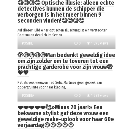
🧐🧐🧐🤔 Optische illusie: alleen echte
detectives kunnen de schipper die
verborgen is in het meer binnen 9
seconden vinden!🧐🧐🧐🤔
Auf diesem Bild einer optischen Täuschung ist ein versteckter
Bootsmann deutlich im See zu
POSITIEF
0
1 898 views
🫣🧐🧐🧐🧐Man bedenkt geweldig idee
om zijn zolder om te toveren tot een
prachtige garderobe voor zijn vrouw🫣
💝💖
Net als veel vrouwen had Sofia Martinez geen gebrek aan
opbergruimte voor haar kleding,
POSITIEF
0
1 982 views
❤️❤️❤️❤️❤️🥰»Minus 20 jaar!» Een
bekwame stylist gaf deze vrouw een
geweldige make-uplook voor haar 60e
verjaardag😍😍😍😍😍