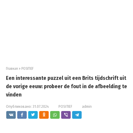
Главная
»
POSITIEF
Een interessante puzzel uit een Brits tijdschrift uit
de vorige eeuw: probeer de fout in de afbeelding te
vinden
Опубликовано:
31.07.2024
POSITIEF
admin