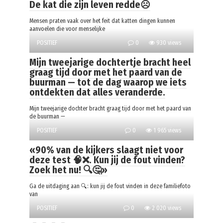
De kat die zijn leven redde☹️
Mensen praten vaak over het feit dat katten dingen kunnen
aanvoelen die voor menselijke
POSITIEF
0
930 views
Mijn tweejarige dochtertje bracht heel
graag tijd door met het paard van de
buurman — tot de dag waarop we iets
ontdekten dat alles veranderde.
Mijn tweejarige dochter bracht graag tijd door met het paard van
de buurman —
POSITIEF
0
1 965 views
«90% van de kijkers slaagt niet voor
deze test 🧠❌. Kun jij de fout vinden?
Zoek het nu! 🔍🤔»
Ga de uitdaging aan 🔍: kun jij de fout vinden in deze familiefoto
van
POSITIEF
0
2 020 views