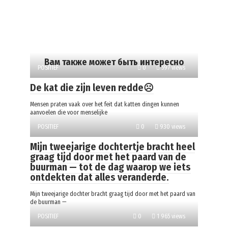
Вам также может быть интересно
POSITIEF
0
597 views
De kat die zijn leven redde☹️
Mensen praten vaak over het feit dat katten dingen kunnen
aanvoelen die voor menselijke
POSITIEF
0
930 views
Mijn tweejarige dochtertje bracht heel
graag tijd door met het paard van de
buurman — tot de dag waarop we iets
ontdekten dat alles veranderde.
Mijn tweejarige dochter bracht graag tijd door met het paard van
de buurman —
POSITIEF
0
1 965 views