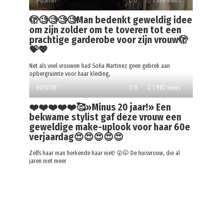
POSITIEF
0
1 898 views
🫣🧐🧐🧐🧐Man bedenkt geweldig idee
om zijn zolder om te toveren tot een
prachtige garderobe voor zijn vrouw🫣
💝💖
Net als veel vrouwen had Sofia Martinez geen gebrek aan
opbergruimte voor haar kleding,
POSITIEF
0
1 982 views
❤️❤️❤️❤️❤️🥰»Minus 20 jaar!» Een
bekwame stylist gaf deze vrouw een
geweldige make-uplook voor haar 60e
verjaardag😍😍😍😍😍
Zelfs haar man herkende haar niet! 😲🤭 De huisvrouw, die al
jaren niet meer