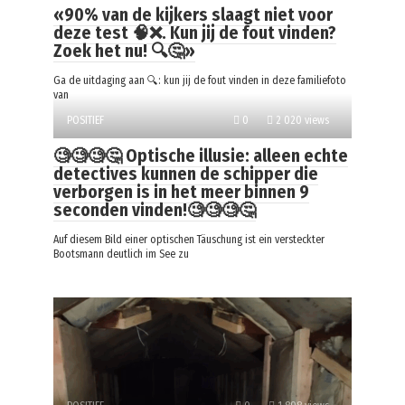
«90% van de kijkers slaagt niet voor
deze test 🧠❌. Kun jij de fout vinden?
Zoek het nu! 🔍🤔»
Ga de uitdaging aan 🔍: kun jij de fout vinden in deze familiefoto
van
POSITIEF
0
2 020 views
🧐🧐🧐🤔 Optische illusie: alleen echte
detectives kunnen de schipper die
verborgen is in het meer binnen 9
seconden vinden!🧐🧐🧐🤔
Auf diesem Bild einer optischen Täuschung ist ein versteckter
Bootsmann deutlich im See zu