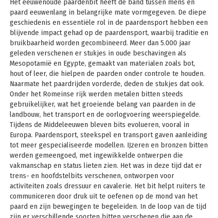
Het eeuwenoude paardenbit heeft de band tussen mens en
paard eeuwenlang in belangrijke mate vormgegeven. De diepe
geschiedenis en essentiële rol in de paardensport hebben een
blijvende impact gehad op de paardensport, waarbij traditie en
bruikbaarheid worden gecombineerd. Meer dan 5.000 jaar
geleden verschenen er stukjes in oude beschavingen als
Mesopotamië en Egypte, gemaakt van materialen zoals bot,
hout of leer, die hielpen de paarden onder controle te houden.
Naarmate het paardrijden vorderde, deden de stukjes dat ook.
Onder het Romeinse rijk werden metalen bitten steeds
gebruikelijker, wat het groeiende belang van paarden in de
landbouw, het transport en de oorlogvoering weerspiegelde.
Tijdens de Middeleeuwen bleven bits evolueren, vooral in
Europa. Paardensport, steekspel en transport gaven aanleiding
tot meer gespecialiseerde modellen. IJzeren en bronzen bitten
werden gemeengoed, met ingewikkelde ontwerpen die
vakmanschap en status lieten zien. Het was in deze tijd dat er
trens- en hoofdstelbits verschenen, ontworpen voor
activiteiten zoals dressuur en cavalerie. Het bit helpt ruiters te
communiceren door druk uit te oefenen op de mond van het
paard en zijn bewegingen te begeleiden. In de loop van de tijd
zijn er verschillende soorten bitten verschenen die aan de