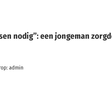
sen nodig”: een jongeman zorgde
тор:
admin