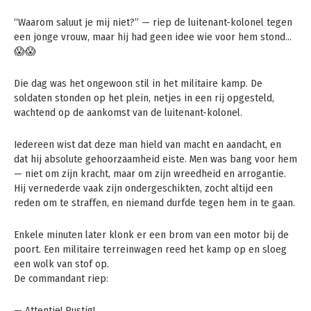
“Waarom saluut je mij niet?” — riep de luitenant-kolonel tegen
een jonge vrouw, maar hij had geen idee wie voor hem stond…
😱😱
Die dag was het ongewoon stil in het militaire kamp. De
soldaten stonden op het plein, netjes in een rij opgesteld,
wachtend op de aankomst van de luitenant-kolonel.
Iedereen wist dat deze man hield van macht en aandacht, en
dat hij absolute gehoorzaamheid eiste. Men was bang voor hem
— niet om zijn kracht, maar om zijn wreedheid en arrogantie.
Hij vernederde vaak zijn ondergeschikten, zocht altijd een
reden om te straffen, en niemand durfde tegen hem in te gaan.
Enkele minuten later klonk er een brom van een motor bij de
poort. Een militaire terreinwagen reed het kamp op en sloeg
een wolk van stof op.
De commandant riep:
— Attentie! Rustig!