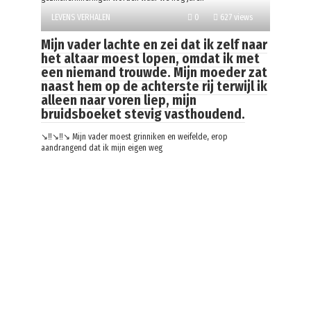
LEVENS VERHALEN
0
627 views
Mijn vader lachte en zei dat ik zelf naar
het altaar moest lopen, omdat ik met
een niemand trouwde. Mijn moeder zat
naast hem op de achterste rij terwijl ik
alleen naar voren liep, mijn
bruidsboeket stevig vasthoudend.
↘️‼️↘️‼️↘️ Mijn vader moest grinniken en weifelde, erop
aandrangend dat ik mijn eigen weg