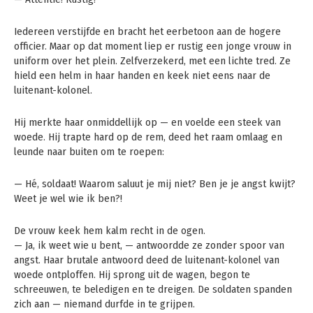
Iedereen verstijfde en bracht het eerbetoon aan de hogere
officier. Maar op dat moment liep er rustig een jonge vrouw in
uniform over het plein. Zelfverzekerd, met een lichte tred. Ze
hield een helm in haar handen en keek niet eens naar de
luitenant-kolonel.
Hij merkte haar onmiddellijk op — en voelde een steek van
woede. Hij trapte hard op de rem, deed het raam omlaag en
leunde naar buiten om te roepen:
— Hé, soldaat! Waarom saluut je mij niet? Ben je je angst kwijt?
Weet je wel wie ik ben?!
De vrouw keek hem kalm recht in de ogen.
— Ja, ik weet wie u bent, — antwoordde ze zonder spoor van
angst. Haar brutale antwoord deed de luitenant-kolonel van
woede ontploffen. Hij sprong uit de wagen, begon te
schreeuwen, te beledigen en te dreigen. De soldaten spanden
zich aan — niemand durfde in te grijpen.