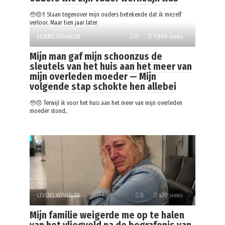
🥹😞‼️ Staan tegenover mijn ouders betekende dat ik mezelf
verloor. Maar tien jaar later
LEVENS VERHALEN
0
1 090 views
Mijn man gaf mijn schoonzus de
sleutels van het huis aan het meer van
mijn overleden moeder — Mijn
volgende stap schokte hen allebei
🥹😞 Terwijl ik voor het huis aan het meer van mijn overleden
moeder stond,
LEVENS VERHALEN
0
470 views
Mijn familie weigerde me op te halen