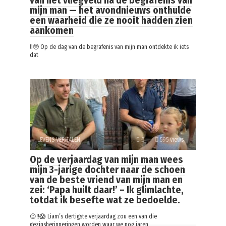
van het vliegveld na de begrafenis van
mijn man — het avondnieuws onthulde
een waarheid die ze nooit hadden zien
aankomen
‼️🥹 Op de dag van de begrafenis van mijn man ontdekte ik iets
dat
LEVENS VERHALEN
0
595 views
Op de verjaardag van mijn man wees
mijn 3-jarige dochter naar de schoen
van de beste vriend van mijn man en
zei: ‘Papa huilt daar!’ – Ik glimlachte,
totdat ik besefte wat ze bedoelde.
😐‼️😱 Liam’s dertigste verjaardag zou een van die
gezinsherinneringen worden waar we nog jaren