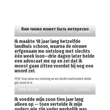
Вам также может быть интересно
LEVENS VERHALEN
0
78 views
Ik maakte 18 jaar lang hetzelfde
landhuis schoon, waarna de nieuwe
erfgenaam me ontsloeg met slechts
één week loon—drie dagen later belde
een advocaat me op en zei dat ik
moest gaan zitten voordat hij nog een
woord zei.
🥹😞 Toen Julian me ontsloeg en me slechts vierhonderd dollar
gaf, stond ik in
LEVENS VERHALEN
0
1 470 views
Ik voedde mijn zoon tien jaar lang
alleen op — toen vertelde ik mijn
ouders wie zijn vader werkelijk was