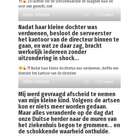
Ze lachten om de schoonmaakster en daagden haar uit
voor een gevecht, niet
LEVENS VERHALEN
0
133 views
Nadat haar kleine dochter was
verdwenen, besloot de serveerster
het kantoor van de directeur binnen te
gaan, en wat ze daar zag, bracht
werkelijk iedereen zonder
uitzondering in shock…
Nadat haar kleine dochtertje was verdwenen, durfde een
dienster het kantoor van de directeur
LEVENS VERHALEN
0
322 views
Mij werd gevraagd afscheid te nemen
van mijn kleine kind. Volgens de artsen
kon er niets meer worden gedaan.
Maar alles veranderde op de dag dat
onze Duitse herder naar de muren van
het ziekenhuis begon te grommen… en
de schokkende waarheid onthulde.