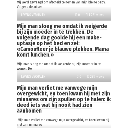
Mij werd gevraagd om afscheid te nemen van mijn kleine baby.
Volgens de artsen
LEVENS VERHALEN
0
1 261 views
Mijn man sloeg me omdat ik weigerde
bij zijn moeder in te trekken. De
volgende dag gooide hij een make-
uptasje op het bed en zei:
«Camoufleer je blauwe plekken. Mama
komt lunchen.»
Mijn man sloeg me omdat ik weigerde bij zijn moeder in te
wonen. De
LEVENS VERHALEN
0
289 views
Mijn man verliet me vanwege mijn
overgewicht, en toen kwam hij met zijn
minnares om zijn spullen op te halen: ik
deed iets wat hij nooit had zien
aankomen
Mijn man verliet me vanwege mijn overgewicht, en toen kwam hij
met zijn minnares