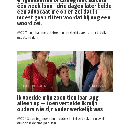
erfgenaam me ontsloeg met slechts
één week loon—drie dagen later belde
een advocaat me op en zei dat ik
moest gaan zitten voordat hij nog een
woord zei.
🥹😞 Toen Julian me ontsloeg en me slechts vierhonderd dollar
gaf, stond ik in
LEVENS VERHALEN
0
610 views
Ik voedde mijn zoon tien jaar lang
alleen op — toen vertelde ik mijn
ouders wie zijn vader werkelijk was
🥹😞‼️ Staan tegenover mijn ouders betekende dat ik mezelf
verloor. Maar tien jaar later