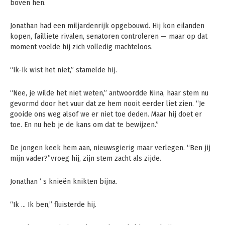
boven hen.
Jonathan had een miljardenrijk opgebouwd. Hij kon eilanden
kopen, failliete rivalen, senatoren controleren — maar op dat
moment voelde hij zich volledig machteloos.
“Ik-Ik wist het niet,” stamelde hij.
“Nee, je wilde het niet weten,” antwoordde Nina, haar stem nu
gevormd door het vuur dat ze hem nooit eerder liet zien. “Je
gooide ons weg alsof we er niet toe deden. Maar hij doet er
toe. En nu heb je de kans om dat te bewijzen.”
De jongen keek hem aan, nieuwsgierig maar verlegen. “Ben jij
mijn vader?”vroeg hij, zijn stem zacht als zijde.
Jonathan ‘ s knieën knikten bijna.
“Ik … Ik ben,” fluisterde hij.