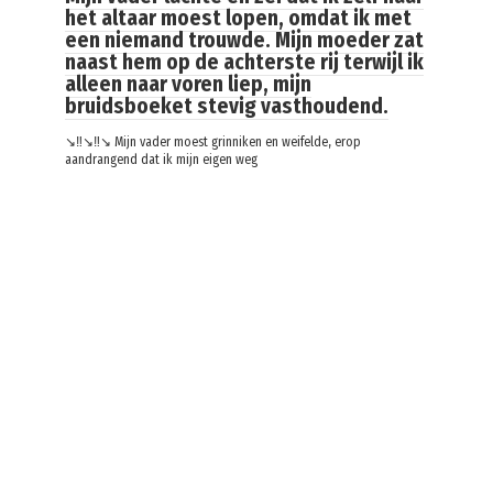
het altaar moest lopen, omdat ik met
een niemand trouwde. Mijn moeder zat
naast hem op de achterste rij terwijl ik
alleen naar voren liep, mijn
bruidsboeket stevig vasthoudend.
↘️‼️↘️‼️↘️ Mijn vader moest grinniken en weifelde, erop
aandrangend dat ik mijn eigen weg