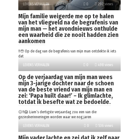
LEVENS VERHALEN
0
292 views
Mijn familie weigerde me op te halen
van het vliegveld na de begrafenis van
mijn man — het avondnieuws onthulde
een waarheid die ze nooit hadden zien
aankomen
‼️🥹 Op de dag van de begrafenis van mijn man ontdekte ik iets
dat
LEVENS VERHALEN
0
498 views
Op de verjaardag van mijn man wees
mijn 3-jarige dochter naar de schoen
van de beste vriend van mijn man en
zei: ‘Papa huilt daar!’ – Ik glimlachte,
totdat ik besefte wat ze bedoelde.
😐‼️😱 Liam’s dertigste verjaardag zou een van die
gezinsherinneringen worden waar we nog jaren
LEVENS VERHALEN
0
536 views
Mijn vader lachte en zei dat ik zelf naar