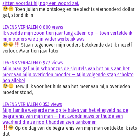
zitten voordat hij nog een woord zei.
Toen Julian me ontsloeg en me slechts vierhonderd dollar
gaf, stond ik in
LEVENS VERHALEN
0
800 views
Ik voedde mijn zoon tien jaar lang alleen op — toen vertelde ik
mijn ouders wie zijn vader werkelijk was
Staan tegenover mijn ouders betekende dat ik mezelf
verloor. Maar tien jaar later
LEVENS VERHALEN
0
977 views
Mijn man gaf mijn schoonzus de sleutels van het huis aan het
meer van mijn overleden moeder — Mijn volgende stap schokte
hen allebei
Terwijl ik voor het huis aan het meer van mijn overleden
moeder stond,
LEVENS VERHALEN
0
353 views
Mijn familie weigerde me op te halen van het vliegveld na de
begrafenis van mijn man — het avondnieuws onthulde een
waarheid die ze nooit hadden zien aankomen
Op de dag van de begrafenis van mijn man ontdekte ik iets
dat