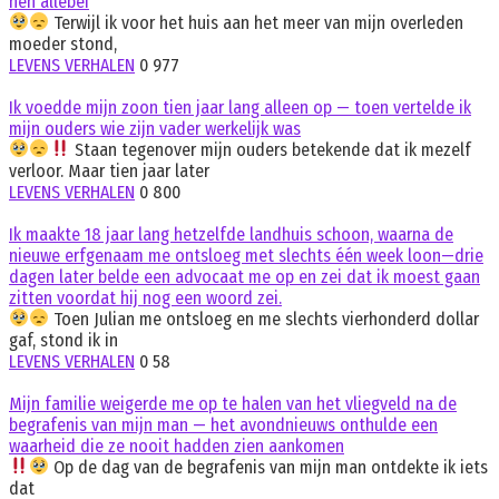
hen allebei
Terwijl ik voor het huis aan het meer van mijn overleden
moeder stond,
LEVENS VERHALEN
0
977
Ik voedde mijn zoon tien jaar lang alleen op — toen vertelde ik
mijn ouders wie zijn vader werkelijk was
Staan tegenover mijn ouders betekende dat ik mezelf
verloor. Maar tien jaar later
LEVENS VERHALEN
0
800
Ik maakte 18 jaar lang hetzelfde landhuis schoon, waarna de
nieuwe erfgenaam me ontsloeg met slechts één week loon—drie
dagen later belde een advocaat me op en zei dat ik moest gaan
zitten voordat hij nog een woord zei.
Toen Julian me ontsloeg en me slechts vierhonderd dollar
gaf, stond ik in
LEVENS VERHALEN
0
58
Mijn familie weigerde me op te halen van het vliegveld na de
begrafenis van mijn man — het avondnieuws onthulde een
waarheid die ze nooit hadden zien aankomen
Op de dag van de begrafenis van mijn man ontdekte ik iets
dat