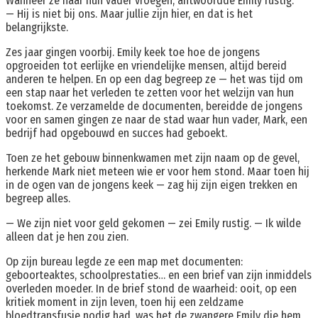
Wanneer ze naar hun vader vroegen, antwoordde Emily rustig:
— Hij is niet bij ons. Maar jullie zijn hier, en dat is het
belangrijkste.
Zes jaar gingen voorbij. Emily keek toe hoe de jongens
opgroeiden tot eerlijke en vriendelijke mensen, altijd bereid
anderen te helpen. En op een dag begreep ze — het was tijd om
een stap naar het verleden te zetten voor het welzijn van hun
toekomst. Ze verzamelde de documenten, bereidde de jongens
voor en samen gingen ze naar de stad waar hun vader, Mark, een
bedrijf had opgebouwd en succes had geboekt.
Toen ze het gebouw binnenkwamen met zijn naam op de gevel,
herkende Mark niet meteen wie er voor hem stond. Maar toen hij
in de ogen van de jongens keek — zag hij zijn eigen trekken en
begreep alles.
— We zijn niet voor geld gekomen — zei Emily rustig. — Ik wilde
alleen dat je hen zou zien.
Op zijn bureau legde ze een map met documenten:
geboorteaktes, schoolprestaties… en een brief van zijn inmiddels
overleden moeder. In de brief stond de waarheid: ooit, op een
kritiek moment in zijn leven, toen hij een zeldzame
bloedtransfusie nodig had, was het de zwangere Emily die hem