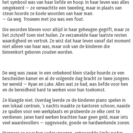
het symbool was van haar liefde en hoop. In haar leven was alles
omgekeerd — ze verwachtte een tweeling, maar in plaats van
steun hoorde ze koele woorden van haar man:
— Ga weg. Trouwen met jou was een fout.
Die woorden bleven voor altijd in haar geheugen gegrift, maar ze
liet zichzelf toen niet huilen. Ze verzamelde haar laatste resten
waardigheid en vertrok. Ze wist dat haar leven vanaf dat moment
niet alleen van haar was, maar ook van de kinderen die
binnenkort geboren zouden worden.
De weg was zwaar. In een onbekend klein stadje huurde ze een
bescheiden kamer en al de volgende dag bracht ze twee jongens
ter wereld — Ryan en Luke. Alles wat ze had, was liefde voor hen
en de bereidheid hard te werken voor hun toekomst.
Ze klaagde niet. Overdag leerde ze de kinderen piano spelen in
een lokaal centrum, ’s nachts maakte ze kantoren schoon, naaide
ze spullen voor een werkplaats en probeerde ze elke cent te
verdienen. Jaren hard werken brachten haar geen geld, maar iets
veel waardevollers — opgevoede, goede en hardwerkende zonen.