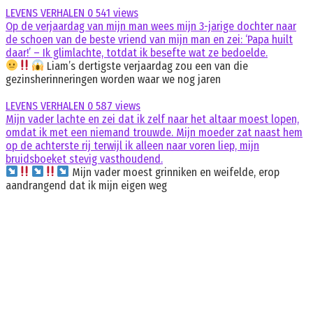
LEVENS VERHALEN
0
541 views
Op de verjaardag van mijn man wees mijn 3-jarige dochter naar
de schoen van de beste vriend van mijn man en zei: ‘Papa huilt
daar!’ – Ik glimlachte, totdat ik besefte wat ze bedoelde.
Liam’s dertigste verjaardag zou een van die
gezinsherinneringen worden waar we nog jaren
LEVENS VERHALEN
0
587 views
Mijn vader lachte en zei dat ik zelf naar het altaar moest lopen,
omdat ik met een niemand trouwde. Mijn moeder zat naast hem
op de achterste rij terwijl ik alleen naar voren liep, mijn
bruidsboeket stevig vasthoudend.
Mijn vader moest grinniken en weifelde, erop
aandrangend dat ik mijn eigen weg