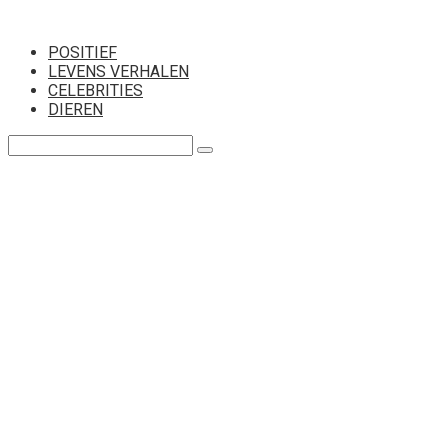
Перейти
к
POSITIEF
контенту
LEVENS VERHALEN
CELEBRITIES
DIEREN
Поиск: