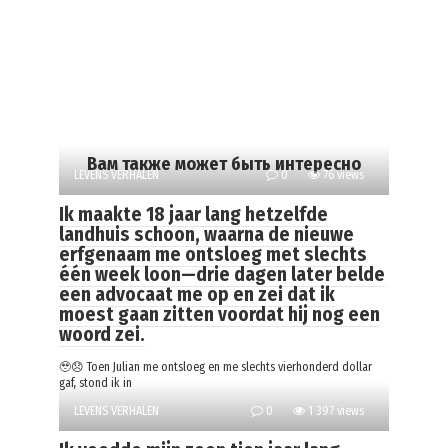
Вам также может быть интересно
LEVENS VERHALEN
0
76 views
Ik maakte 18 jaar lang hetzelfde
landhuis schoon, waarna de nieuwe
erfgenaam me ontsloeg met slechts
één week loon—drie dagen later belde
een advocaat me op en zei dat ik
moest gaan zitten voordat hij nog een
woord zei.
🥹😞 Toen Julian me ontsloeg en me slechts vierhonderd dollar
gaf, stond ik in
LEVENS VERHALEN
0
1 397 views