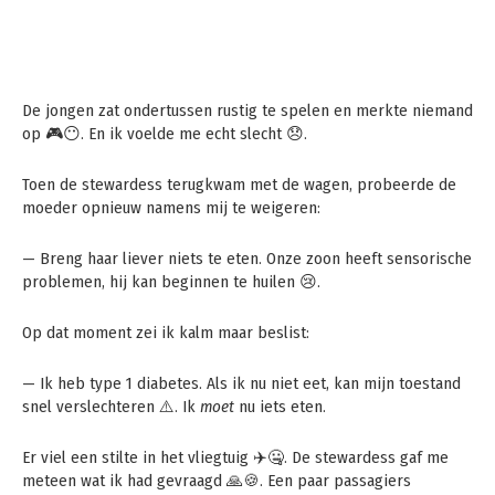
De jongen zat ondertussen rustig te spelen en merkte niemand
op 🎮😶. En ik voelde me echt slecht 😞.
Toen de stewardess terugkwam met de wagen, probeerde de
moeder opnieuw namens mij te weigeren:
— Breng haar liever niets te eten. Onze zoon heeft sensorische
problemen, hij kan beginnen te huilen 😢.
Op dat moment zei ik kalm maar beslist:
— Ik heb type 1 diabetes. Als ik nu niet eet, kan mijn toestand
snel verslechteren ⚠️. Ik
moet
nu iets eten.
Er viel een stilte in het vliegtuig ✈️🤐. De stewardess gaf me
meteen wat ik had gevraagd 🙏🍪. Een paar passagiers