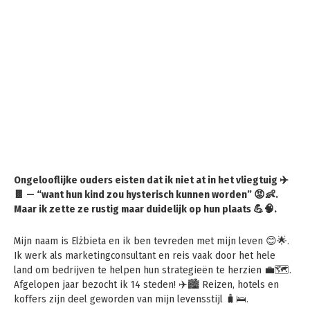
Ongelooflijke ouders eisten dat ik niet at in het vliegtuig ✈️
🍫 — “want hun kind zou hysterisch kunnen worden” 😡👶.
Maar ik zette ze rustig maar duidelijk op hun plaats 💪🧠.
Mijn naam is Elżbieta en ik ben tevreden met mijn leven 😊🌟.
Ik werk als marketingconsultant en reis vaak door het hele
land om bedrijven te helpen hun strategieën te herzien 💼🗺️.
Afgelopen jaar bezocht ik 14 steden! ✈️🏙️ Reizen, hotels en
koffers zijn deel geworden van mijn levensstijl 🧳🛌.