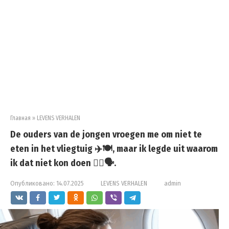
Главная
»
LEVENS VERHALEN
De ouders van de jongen vroegen me om niet te
eten in het vliegtuig ✈️🍽️, maar ik legde uit waarom
ik dat niet kon doen 🤷‍♀️🗣️.
Опубликовано:
14.07.2025
LEVENS VERHALEN
admin