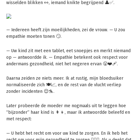
wisselden blikken 👀, iemand knikte begrijpend 👤✅.
— Iedereen heeft zijn moeilijkheden, zei de vrouw. — U zou
empathie moeten tonen 🙄.
— Uw kind zit met een tablet, eet snoepjes en merkt niemand
op — antwoordde ik. — Empathie betekent ook respect voor
andermans gezondheid, niet het negeren ervan 😤❤️‍🩹.
Daarna zeiden ze niets meer. Ik at rustig, mijn bloedsuiker
normaliseerde zich 🍽️📈, en de rest van de vlucht verliep
zonder incidenten 😌🛬.
Later probeerde de moeder me nogmaals uit te leggen hoe
“bijzonder” haar kind is 👩‍👦, maar ik antwoordde beleefd en
met respect:
— U hebt het recht om voor uw kind te zorgen. En ik heb het
recht om voor mijn gezondheid te zorgen 🧑‍⚕️⚖️. Als u denkt dat