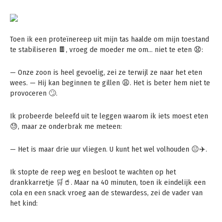
Toen ik een proteïnereep uit mijn tas haalde om mijn toestand
te stabiliseren 🍫, vroeg de moeder me om… niet te eten 😧:
— Onze zoon is heel gevoelig, zei ze terwijl ze naar het eten
wees. — Hij kan beginnen te gillen 😩. Het is beter hem niet te
provoceren 🙄.
Ik probeerde beleefd uit te leggen waarom ik iets moest eten
😓, maar ze onderbrak me meteen:
— Het is maar drie uur vliegen. U kunt het wel volhouden 😐✈️.
Ik stopte de reep weg en besloot te wachten op het
drankkarretje 🛒🥤. Maar na 40 minuten, toen ik eindelijk een
cola en een snack vroeg aan de stewardess, zei de vader van
het kind: