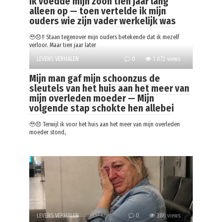
Ik voedde mijn zoon tien jaar lang
alleen op — toen vertelde ik mijn
ouders wie zijn vader werkelijk was
🥹😞‼️ Staan tegenover mijn ouders betekende dat ik mezelf
verloor. Maar tien jaar later
LEVENS VERHALEN
0
1 072 views
Mijn man gaf mijn schoonzus de
sleutels van het huis aan het meer van
mijn overleden moeder — Mijn
volgende stap schokte hen allebei
🥹😞 Terwijl ik voor het huis aan het meer van mijn overleden
moeder stond,
LEVENS VERHALEN
0
386 views