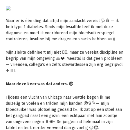
Maar er is één ding dat altijd mijn aandacht vereist 🩺🩸 — ik
heb type 1 diabetes. Sinds mijn twaalfde leef ik met deze
diagnose en moet ik voortdurend mijn bloedsuikerspiegel
controleren, insuline bij me dragen en snacks hebben 🍬💉.
Mijn ziekte definieert mij niet 🙅‍♀️, maar ze vereist discipline en
begrip van mijn omgeving 🙏❤️. Meestal is dat geen probleem
— vrienden, collega’s en zelfs stewardessen zijn erg begripvol
✈️👩‍✈️.
Maar deze keer was dat anders. 😠
Tijdens een vlucht van Chicago naar Seattle begon ik me
duizelig te voelen en trilden mijn handen 😵‍♀️✋ — mijn
bloedsuiker was plotseling gedaald 📉. Ik zat op een stoel aan
het gangpad naast een gezin: een echtpaar met hun zoontje
van ongeveer negen 📱👪. De jongen zat helemaal in zijn
tablet en leek eerder verwend dan gevoelig 😒🧒.