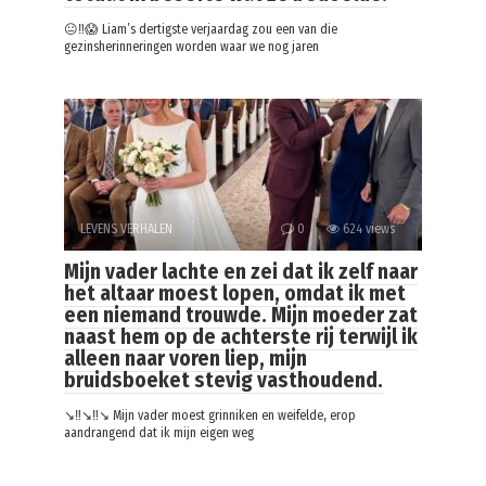
😐‼️😱 Liam’s dertigste verjaardag zou een van die
gezinsherinneringen worden waar we nog jaren
LEVENS VERHALEN
0
624 views
Mijn vader lachte en zei dat ik zelf naar
het altaar moest lopen, omdat ik met
een niemand trouwde. Mijn moeder zat
naast hem op de achterste rij terwijl ik
alleen naar voren liep, mijn
bruidsboeket stevig vasthoudend.
↘️‼️↘️‼️↘️ Mijn vader moest grinniken en weifelde, erop
aandrangend dat ik mijn eigen weg