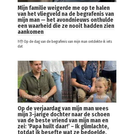
Mijn familie weigerde me op te halen
van het vliegveld na de begrafenis van
mijn man — het avondnieuws onthulde
een waarheid die ze nooit hadden zien
aankomen
‼️🥹 Op de dag van de begrafenis van mijn man ontdekte ik iets
dat
LEVENS VERHALEN
0
584 views
Op de verjaardag van mijn man wees
mijn 3-jarige dochter naar de schoen
van de beste vriend van mijn man en
zei: ‘Papa huilt daar!’ – Ik glimlachte,
totdat ik besefte wat ze bedoelde.