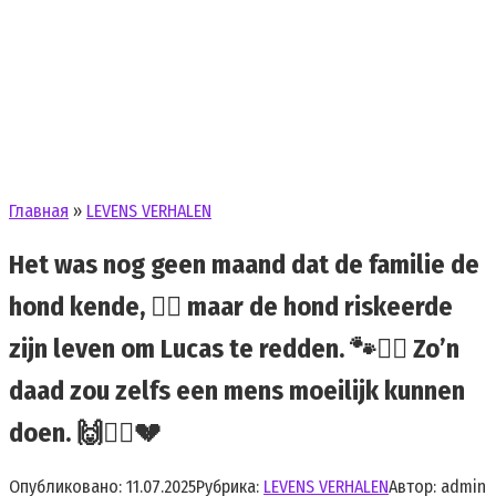
Главная
»
LEVENS VERHALEN
Het was nog geen maand dat de familie de
hond kende, 🐕‍🦺 maar de hond riskeerde
zijn leven om Lucas te redden. 🐾❤️‍🔥 Zo’n
daad zou zelfs een mens moeilijk kunnen
doen. 🙌🧍‍♂️💔
Опубликовано:
11.07.2025
Рубрика:
LEVENS VERHALEN
Автор:
admin