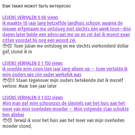
Вам также может быть интересно
LEVENS VERHALEN
0
66 views
Ik maakte 18 jaar lang hetzelfde landhuis schoon, waarna de
nieuwe erfgenaam me ontsloeg met slechts één week loon—drie
dagen later belde een advocaat me op en zei dat ik moest gaan
zitten voordat hij nog een woord zei.
🥹😞 Toen Julian me ontsloeg en me slechts vierhonderd dollar
gaf, stond ik in
LEVENS VERHALEN
0
1 150 views
Ik voedde mijn zoon tien jaar lang alleen op — toen vertelde ik
mijn ouders wie zijn vader werkelijk was
🥹😞‼️ Staan tegenover mijn ouders betekende dat ik mezelf
verloor. Maar tien jaar later
LEVENS VERHALEN
0
1 032 views
Mijn man gaf mijn schoonzus de sleutels van het huis aan het
meer van mijn overleden moeder — Mijn volgende stap schokte
hen allebei
🥹😞 Terwijl ik voor het huis aan het meer van mijn overleden
moeder stond,