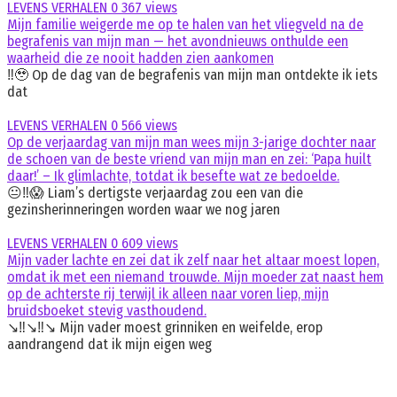
LEVENS VERHALEN
0
367 views
Mijn familie weigerde me op te halen van het vliegveld na de
begrafenis van mijn man — het avondnieuws onthulde een
waarheid die ze nooit hadden zien aankomen
‼️🥹 Op de dag van de begrafenis van mijn man ontdekte ik iets
dat
LEVENS VERHALEN
0
566 views
Op de verjaardag van mijn man wees mijn 3-jarige dochter naar
de schoen van de beste vriend van mijn man en zei: ‘Papa huilt
daar!’ – Ik glimlachte, totdat ik besefte wat ze bedoelde.
😐‼️😱 Liam’s dertigste verjaardag zou een van die
gezinsherinneringen worden waar we nog jaren
LEVENS VERHALEN
0
609 views
Mijn vader lachte en zei dat ik zelf naar het altaar moest lopen,
omdat ik met een niemand trouwde. Mijn moeder zat naast hem
op de achterste rij terwijl ik alleen naar voren liep, mijn
bruidsboeket stevig vasthoudend.
↘️‼️↘️‼️↘️ Mijn vader moest grinniken en weifelde, erop
aandrangend dat ik mijn eigen weg