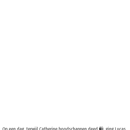
Op een dag, terwijl Catherine boodschappen deed 🛍️, ging Lucas