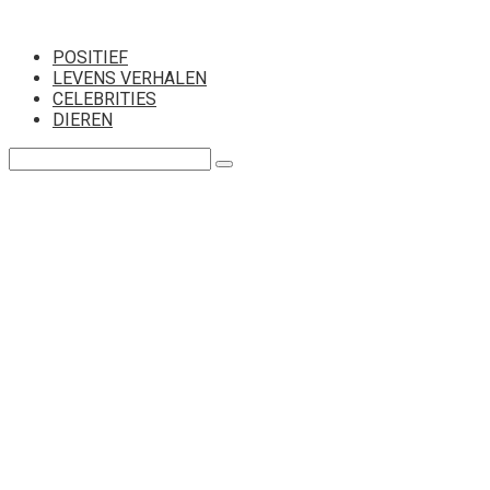
Перейти
к
POSITIEF
контенту
LEVENS VERHALEN
CELEBRITIES
DIEREN
Поиск: