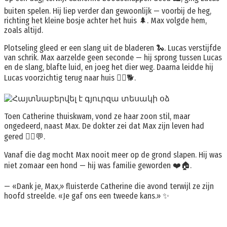
buiten spelen. Hij liep verder dan gewoonlijk — voorbij de heg,
richting het kleine bosje achter het huis 🌲. Max volgde hem,
zoals altijd.
Plotseling gleed er een slang uit de bladeren 🐍. Lucas verstijfde
van schrik. Max aarzelde geen seconde — hij sprong tussen Lucas
en de slang, blafte luid, en joeg het dier weg. Daarna leidde hij
Lucas voorzichtig terug naar huis 🚶‍♂️🐕.
Toen Catherine thuiskwam, vond ze haar zoon stil, maar
ongedeerd, naast Max. De dokter zei dat Max zijn leven had
gered 👨‍⚕️💬.
Vanaf die dag mocht Max nooit meer op de grond slapen. Hij was
niet zomaar een hond — hij was familie geworden ❤️🏠.
— «Dank je, Max,» fluisterde Catherine die avond terwijl ze zijn
hoofd streelde. «Je gaf ons een tweede kans.» ✨