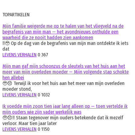
TOPARTIKELEN
Mijn familie weigerde me op te halen van het vliegveld na de
begrafenis van mijn man — het avondnieuws onthulde een
waarheid die ze nooit hadden zien aankomen
‼️🥹 Op de dag van de begrafenis van mijn man ontdekte ik iets
dat
LEVENS VERHALEN
0
367
Mijn man gaf mijn schoonzus de sleutels van het huis aan het
meer van mijn overleden moeder — Mijn volgende stap schokte
hen allebei
🥹😞 Terwijl ik voor het huis aan het meer van mijn overleden
moeder stond,
LEVENS VERHALEN
0
1032
Ik voedde mijn zoon tien jaar lang alleen op — toen vertelde ik
mijn ouders wie zijn vader werkelijk was
🥹😞‼️ Staan tegenover mijn ouders betekende dat ik mezelf
verloor. Maar tien jaar later
LEVENS VERHALEN
0
1150