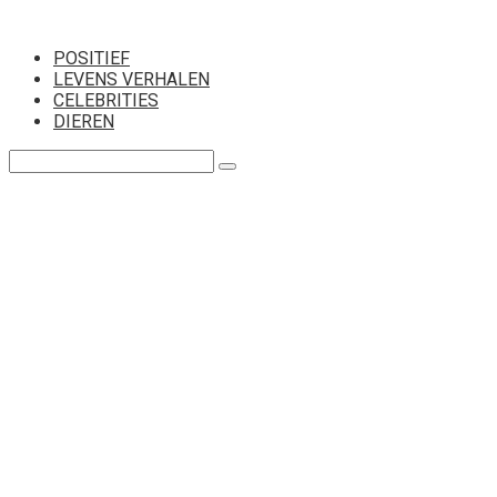
Перейти
к
POSITIEF
контенту
LEVENS VERHALEN
CELEBRITIES
DIEREN
Поиск: