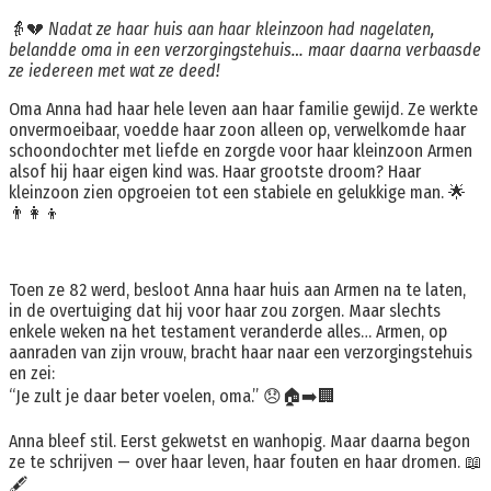
👵💔
Nadat ze haar huis aan haar kleinzoon had nagelaten,
belandde oma in een verzorgingstehuis… maar daarna verbaasde
ze iedereen met wat ze deed!
Oma Anna had haar hele leven aan haar familie gewijd. Ze werkte
onvermoeibaar, voedde haar zoon alleen op, verwelkomde haar
schoondochter met liefde en zorgde voor haar kleinzoon Armen
alsof hij haar eigen kind was. Haar grootste droom? Haar
kleinzoon zien opgroeien tot een stabiele en gelukkige man. 🌟
👨‍👩‍👦
Toen ze 82 werd, besloot Anna haar huis aan Armen na te laten,
in de overtuiging dat hij voor haar zou zorgen. Maar slechts
enkele weken na het testament veranderde alles… Armen, op
aanraden van zijn vrouw, bracht haar naar een verzorgingstehuis
en zei:
“Je zult je daar beter voelen, oma.” 😞🏠➡️🏢
Anna bleef stil. Eerst gekwetst en wanhopig. Maar daarna begon
ze te schrijven — over haar leven, haar fouten en haar dromen. 📖
🖋️