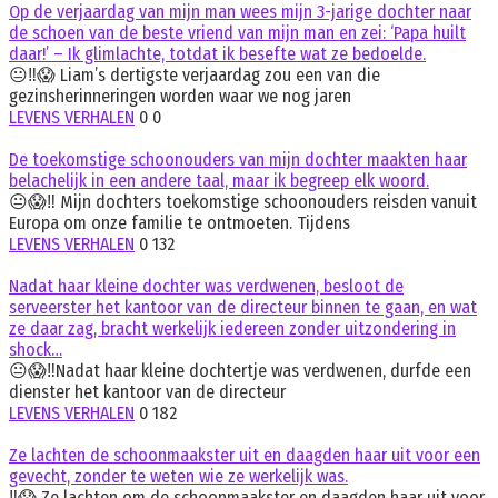
Op de verjaardag van mijn man wees mijn 3-jarige dochter naar
de schoen van de beste vriend van mijn man en zei: ‘Papa huilt
daar!’ – Ik glimlachte, totdat ik besefte wat ze bedoelde.
😐‼️😱 Liam’s dertigste verjaardag zou een van die
gezinsherinneringen worden waar we nog jaren
LEVENS VERHALEN
0
0
De toekomstige schoonouders van mijn dochter maakten haar
belachelijk in een andere taal, maar ik begreep elk woord.
😐😱‼️ Mijn dochters toekomstige schoonouders reisden vanuit
Europa om onze familie te ontmoeten. Tijdens
LEVENS VERHALEN
0
132
Nadat haar kleine dochter was verdwenen, besloot de
serveerster het kantoor van de directeur binnen te gaan, en wat
ze daar zag, bracht werkelijk iedereen zonder uitzondering in
shock…
😐😱‼️Nadat haar kleine dochtertje was verdwenen, durfde een
dienster het kantoor van de directeur
LEVENS VERHALEN
0
182
Ze lachten de schoonmaakster uit en daagden haar uit voor een
gevecht, zonder te weten wie ze werkelijk was.
‼️😱 Ze lachten om de schoonmaakster en daagden haar uit voor