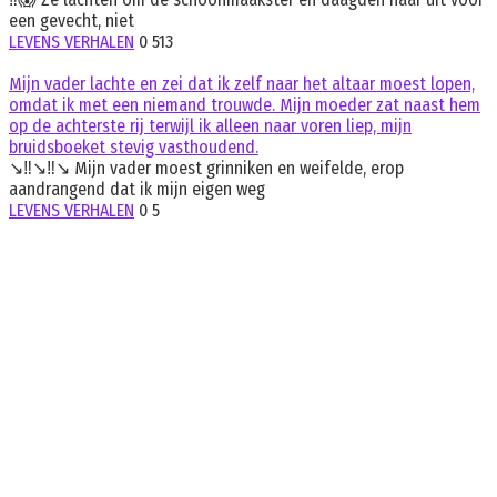
een gevecht, niet
LEVENS VERHALEN
0
513
Mijn vader lachte en zei dat ik zelf naar het altaar moest lopen,
omdat ik met een niemand trouwde. Mijn moeder zat naast hem
op de achterste rij terwijl ik alleen naar voren liep, mijn
bruidsboeket stevig vasthoudend.
↘️‼️↘️‼️↘️ Mijn vader moest grinniken en weifelde, erop
aandrangend dat ik mijn eigen weg
LEVENS VERHALEN
0
5