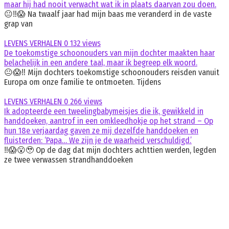
maar hij had nooit verwacht wat ik in plaats daarvan zou doen.
😐‼️😱 Na twaalf jaar had mijn baas me veranderd in de vaste
grap van
LEVENS VERHALEN
0
132 views
De toekomstige schoonouders van mijn dochter maakten haar
belachelijk in een andere taal, maar ik begreep elk woord.
😐😱‼️ Mijn dochters toekomstige schoonouders reisden vanuit
Europa om onze familie te ontmoeten. Tijdens
LEVENS VERHALEN
0
266 views
Ik adopteerde een tweelingbabymeisjes die ik, gewikkeld in
handdoeken, aantrof in een omkleedhokje op het strand – Op
hun 18e verjaardag gaven ze mij dezelfde handdoeken en
fluisterden: ‘Papa… We zijn je de waarheid verschuldigd.’
‼️😱😮🥹 Op de dag dat mijn dochters achttien werden, legden
ze twee verwassen strandhanddoeken