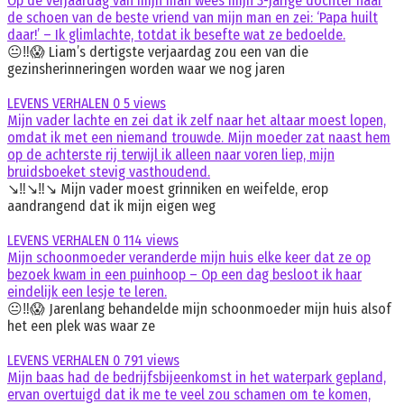
Op de verjaardag van mijn man wees mijn 3-jarige dochter naar
de schoen van de beste vriend van mijn man en zei: ‘Papa huilt
daar!’ – Ik glimlachte, totdat ik besefte wat ze bedoelde.
😐‼️😱 Liam’s dertigste verjaardag zou een van die
gezinsherinneringen worden waar we nog jaren
LEVENS VERHALEN
0
5 views
Mijn vader lachte en zei dat ik zelf naar het altaar moest lopen,
omdat ik met een niemand trouwde. Mijn moeder zat naast hem
op de achterste rij terwijl ik alleen naar voren liep, mijn
bruidsboeket stevig vasthoudend.
↘️‼️↘️‼️↘️ Mijn vader moest grinniken en weifelde, erop
aandrangend dat ik mijn eigen weg
LEVENS VERHALEN
0
114 views
Mijn schoonmoeder veranderde mijn huis elke keer dat ze op
bezoek kwam in een puinhoop – Op een dag besloot ik haar
eindelijk een lesje te leren.
😐‼️😱 Jarenlang behandelde mijn schoonmoeder mijn huis alsof
het een plek was waar ze
LEVENS VERHALEN
0
791 views
Mijn baas had de bedrijfsbijeenkomst in het waterpark gepland,
ervan overtuigd dat ik me te veel zou schamen om te komen,