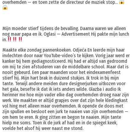
overhemden — en toen zette de directeur de muziek stop…
Mijn moeder stierf tijdens de bevalling. Daarna waren we alleen
nog maar papa en ik. Oglasi — Advertisement Hij pakte mijn lunch
in.
Maakte elke zondag pannenkoeken. Odjeća En leerde mijn haar
invlechten door naar YouTube-video’s te kijken. Vorig jaar werd er
kanker bij hem gediagnosticeerd. Hij had er altijd van gedroomd
om mij te zien afstuderen van de middelbare school. Maar dat is
nooit gebeurd. Een paar maanden voor het eindexamenfeest
stierf hij. Mijn hart brak in duizend stukjes. Ik trok in bij mijn
tante. Terwijl andere meiden dure designerjurken uitkozen voor
het gala, besefte ik dat ik iets anders wilde. Glazba i audio Ik
herinner me hoe mijn vader elke dag overhemden droeg naar zijn
werk. We maakten er altijd grapjes over dat zijn hele kledingkast
vol hing met alleen maar overhemden. Ik opende de doos met
zijn spullen en besloot een jurk te naaien van zijn overhemden —
om hem te eren. Ik ging zitten en begon te naaien. Mijn tante
hielp me soms. Toen ik de jurk af had en in de spiegel keek,
voelde het alsof hij weer naast me stond.