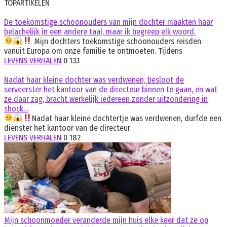
TOPARTIKELEN
De toekomstige schoonouders van mijn dochter maakten haar
belachelijk in een andere taal, maar ik begreep elk woord.
Mijn dochters toekomstige schoonouders reisden
vanuit Europa om onze familie te ontmoeten. Tijdens
LEVENS VERHALEN
0
133
Nadat haar kleine dochter was verdwenen, besloot de
serveerster het kantoor van de directeur binnen te gaan, en wat
ze daar zag, bracht werkelijk iedereen zonder uitzondering in
shock…
Nadat haar kleine dochtertje was verdwenen, durfde een
dienster het kantoor van de directeur
LEVENS VERHALEN
0
182
Mijn schoonmoeder veranderde mijn huis elke keer dat ze op