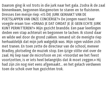
Daarom ging ik vol trots in die jurk naar het gala. Zodra ik de zaal
binnenkwam, begonnen klasgenoten te staren en te fluisteren.
Dresses Een meisje riep: «IS DIE JURK GEMAAKT VAN DE
POETSLAPPEN VAN ONZE CONCIËRGE?» De jongen naast haar
voegde eraan toe: «DRAAG JE DAT OMDAT JE JE GEEN ECHTE JURK
KUNT PERMITTEREN?» Mijn gezicht brandde. Een paar leerlingen
deden een stap achteruit en begonnen te lachen. Ik stond daar
en wilde wel door de grond zakken. Iemand uit de menigte riep
herhaaldelijk dat mijn jurk walgelijk was. Mijn ogen vulden zich
met tranen. En toen zette de directeur van de school, meneer
Bradley, plotseling de muziek stop. Een ijzige stilte viel over de
zaal. Hij liep naar de microfoon en zei: «Voordat we het feest
voortzetten, is er iets heel belangrijks dat ik moet zeggen.» Hij
had zijn zin nog niet eens afgemaakt… en het gelach verdween
toen de schok over hun gezichten trok.