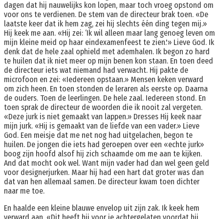
dagen dat hij nauwelijks kon lopen, maar toch vroeg opstond om
voor ons te verdienen. De stem van de directeur brak toen. «De
laatste keer dat ik hem zag, zei hij slechts één ding tegen mij.»
Hij keek me aan. «Hij zei: ‘Ik wil alleen maar lang genoeg leven om
mijn kleine meid op haar eindexamenfeest te zien.'» Lieve God. Ik
denk dat de hele zaal ophield met ademhalen. Ik begon zo hard
te huilen dat ik niet meer op mijn benen kon staan. En toen deed
de directeur iets wat niemand had verwacht. Hij pakte de
microfoon en zei: «Iedereen opstaan.» Mensen keken verward
om zich heen. En toen stonden de leraren als eerste op. Daarna
de ouders. Toen de leerlingen. De hele zaal. Iedereen stond. En
toen sprak de directeur de woorden die ik nooit zal vergeten.
«Deze jurk is niet gemaakt van lappen.» Dresses Hij keek naar
mijn jurk. «Hij is gemaakt van de liefde van een vader.» Lieve
God. Een meisje dat me net nog had uitgelachen, begon te
huilen. De jongen die iets had geroepen over een «echte jurk»
boog zijn hoofd alsof hij zich schaamde om me aan te kijken.
And dat mocht ook wel. Want mijn vader had dan wel geen geld
voor designerjurken. Maar hij had een hart dat groter was dan
dat van hen allemaal samen. De directeur kwam toen dichter
naar me toe.
En haalde een kleine blauwe envelop uit zijn zak. Ik keek hem
verward aan. «Dit heeft hij voor je achtergelaten voordat hij