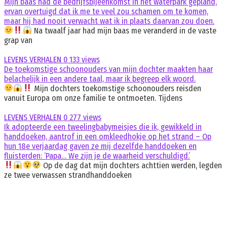
Mijn baas had de bedrijfsbijeenkomst in het waterpark gepland,
ervan overtuigd dat ik me te veel zou schamen om te komen,
maar hij had nooit verwacht wat ik in plaats daarvan zou doen.
Na twaalf jaar had mijn baas me veranderd in de vaste
grap van
LEVENS VERHALEN
0
133 views
De toekomstige schoonouders van mijn dochter maakten haar
belachelijk in een andere taal, maar ik begreep elk woord.
Mijn dochters toekomstige schoonouders reisden
vanuit Europa om onze familie te ontmoeten. Tijdens
LEVENS VERHALEN
0
277 views
Ik adopteerde een tweelingbabymeisjes die ik, gewikkeld in
handdoeken, aantrof in een omkleedhokje op het strand – Op
hun 18e verjaardag gaven ze mij dezelfde handdoeken en
fluisterden: ‘Papa… We zijn je de waarheid verschuldigd.’
Op de dag dat mijn dochters achttien werden, legden
ze twee verwassen strandhanddoeken