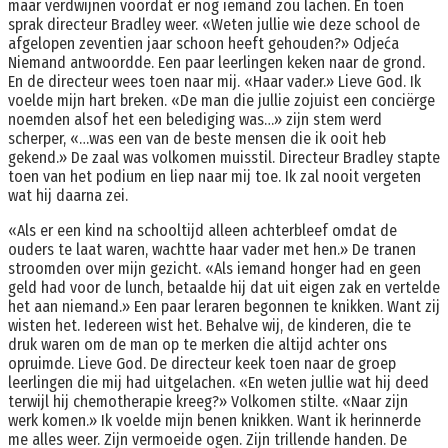
maar verdwijnen voordat er nog iemand zou lachen. En toen
sprak directeur Bradley weer. «Weten jullie wie deze school de
afgelopen zeventien jaar schoon heeft gehouden?» Odjeća
Niemand antwoordde. Een paar leerlingen keken naar de grond.
En de directeur wees toen naar mij. «Haar vader.» Lieve God. Ik
voelde mijn hart breken. «De man die jullie zojuist een conciërge
noemden alsof het een belediging was…» zijn stem werd
scherper, «…was een van de beste mensen die ik ooit heb
gekend.» De zaal was volkomen muisstil. Directeur Bradley stapte
toen van het podium en liep naar mij toe. Ik zal nooit vergeten
wat hij daarna zei.
«Als er een kind na schooltijd alleen achterbleef omdat de
ouders te laat waren, wachtte haar vader met hen.» De tranen
stroomden over mijn gezicht. «Als iemand honger had en geen
geld had voor de lunch, betaalde hij dat uit eigen zak en vertelde
het aan niemand.» Een paar leraren begonnen te knikken. Want zij
wisten het. Iedereen wist het. Behalve wij, de kinderen, die te
druk waren om de man op te merken die altijd achter ons
opruimde. Lieve God. De directeur keek toen naar de groep
leerlingen die mij had uitgelachen. «En weten jullie wat hij deed
terwijl hij chemotherapie kreeg?» Volkomen stilte. «Naar zijn
werk komen.» Ik voelde mijn benen knikken. Want ik herinnerde
me alles weer. Zijn vermoeide ogen. Zijn trillende handen. De