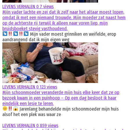
LEVENS VERHALEN
0
7 views
Mijn vader lachte en zei dat ik zelf naar het altaar moest lopen,
omdat ik met een niemand trouwde. Mijn moeder zat naast hem
op de achterste rij terwijl ik alleen naar voren liep, mijn
bruidsboeket stevig vasthoudend.
Mijn vader moest grinniken en weifelde, erop
aandrangend dat ik mijn eigen weg
LEVENS VERHALEN
0
123 views
Mijn schoonmoeder veranderde mijn huis elke keer dat ze op
bezoek kwam in een puinhoop – Op een dag besloot ik haar
eindelijk een lesje te leren.
Jarenlang behandelde mijn schoonmoeder mijn huis
alsof het een plek was waar ze
LEVENS VERHALEN
0
859 views