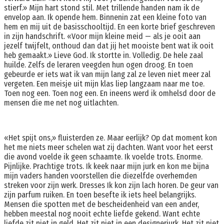
stierf.» Mijn hart stond stil. Met trillende handen nam ik de
envelop aan. Ik opende hem. Binnenin zat een kleine foto van
hem en mij uit de basisschooltijd. En een korte brief geschreven
in zijn handschrift. «Voor mijn kleine meid — als je ooit aan
jezelf twijfelt, onthoud dan dat jij het mooiste bent wat ik ooit
heb gemaakt.» Lieve God. Ik stortte in. Volledig. De hele zaal
huilde. Zelfs de leraren veegden hun ogen droog. En toen
gebeurde er iets wat ik van mijn lang zal ze leven niet meer zal
vergeten. Een meisje uit mijn klas liep langzaam naar me toe.
Toen nog een. Toen nog een. En ineens werd ik omhelsd door de
mensen die me net nog uitlachten.
«Het spijt ons,» fluisterden ze. Maar eerlijk? Op dat moment kon
het me niets meer schelen wat zij dachten. Want voor het eerst
die avond voelde ik geen schaamte. Ik voelde trots. Enorme.
Pijnlijke. Prachtige trots. Ik keek naar mijn jurk en kon me bijna
mijn vaders handen voorstellen die diezelfde overhemden
streken voor zijn werk. Dresses Ik kon zijn lach horen. De geur van
zijn parfum ruiken. En toen besefte ik iets heel belangrijks.
Mensen die spotten met de bescheidenheid van een ander,
hebben meestal nog nooit echte liefde gekend. Want echte
liefde zit niet in geld. Het zit niet in een designerjurk. Het zit niet