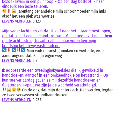
bezoek kwam in een puinhoop – Op een dag besloot ik haar
eindelijk een lesje te leren.
Jarenlang behandelde mijn schoonmoeder mijn huis
alsof het een plek was waar ze
LEVENS VERHALEN
0
123
Mijn vader lachte en zei dat ik zelf naar het altaar moest lopen,
omdat ik met een niemand trouwde. Mijn moeder zat naast hem
op de achterste rij terwijl ik alleen naar voren liep, mijn
bruidsboeket stevig vasthoudend.
Mijn vader moest grinniken en weifelde, erop
aandrangend dat ik mijn eigen weg
LEVENS VERHALEN
0
7
Ik adopteerde een tweelingbabymeisjes die ik, gewikkeld in
handdoeken, aantrof in een omkleedhokje op het strand – Op
hun 18e verjaardag gaven ze mij dezelfde handdoeken en
fluisterden: ‘Papa… We zijn je de waarheid verschuldigd.’
Op de dag dat mijn dochters achttien werden, legden
ze twee verwassen strandhanddoeken
LEVENS VERHALEN
0
277