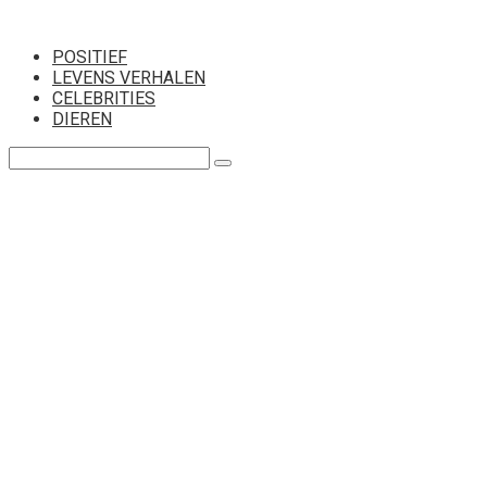
Перейти
к
POSITIEF
контенту
LEVENS VERHALEN
CELEBRITIES
DIEREN
Поиск: