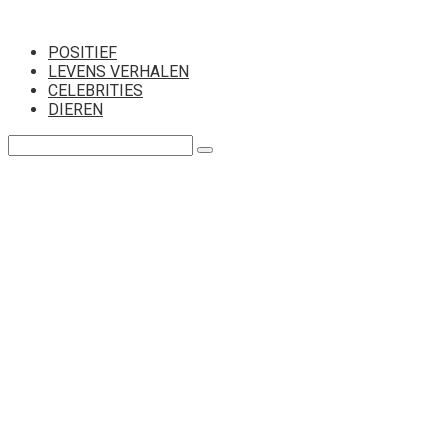
Перейти
к
POSITIEF
контенту
LEVENS VERHALEN
CELEBRITIES
DIEREN
Поиск: