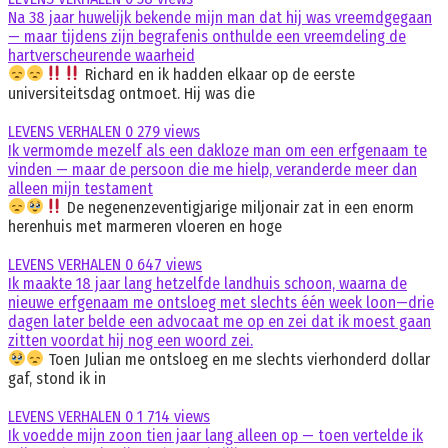
Na 38 jaar huwelijk bekende mijn man dat hij was vreemdgegaan
— maar tijdens zijn begrafenis onthulde een vreemdeling de
hartverscheurende waarheid
Richard en ik hadden elkaar op de eerste
universiteitsdag ontmoet. Hij was die
LEVENS VERHALEN
0
279 views
Ik vermomde mezelf als een dakloze man om een erfgenaam te
vinden — maar de persoon die me hielp, veranderde meer dan
alleen mijn testament
De negenenzeventigjarige miljonair zat in een enorm
herenhuis met marmeren vloeren en hoge
LEVENS VERHALEN
0
647 views
Ik maakte 18 jaar lang hetzelfde landhuis schoon, waarna de
nieuwe erfgenaam me ontsloeg met slechts één week loon—drie
dagen later belde een advocaat me op en zei dat ik moest gaan
zitten voordat hij nog een woord zei.
Toen Julian me ontsloeg en me slechts vierhonderd dollar
gaf, stond ik in
LEVENS VERHALEN
0
1 714 views
Ik voedde mijn zoon tien jaar lang alleen op — toen vertelde ik