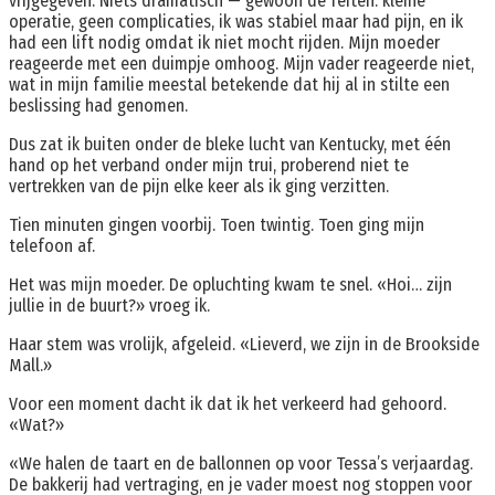
vrijgegeven. Niets dramatisch — gewoon de feiten: kleine
operatie, geen complicaties, ik was stabiel maar had pijn, en ik
had een lift nodig omdat ik niet mocht rijden. Mijn moeder
reageerde met een duimpje omhoog. Mijn vader reageerde niet,
wat in mijn familie meestal betekende dat hij al in stilte een
beslissing had genomen.
Dus zat ik buiten onder de bleke lucht van Kentucky, met één
hand op het verband onder mijn trui, proberend niet te
vertrekken van de pijn elke keer als ik ging verzitten.
Tien minuten gingen voorbij. Toen twintig. Toen ging mijn
telefoon af.
Het was mijn moeder. De opluchting kwam te snel. «Hoi… zijn
jullie in de buurt?» vroeg ik.
Haar stem was vrolijk, afgeleid. «Lieverd, we zijn in de Brookside
Mall.»
Voor een moment dacht ik dat ik het verkeerd had gehoord.
«Wat?»
«We halen de taart en de ballonnen op voor Tessa’s verjaardag.
De bakkerij had vertraging, en je vader moest nog stoppen voor