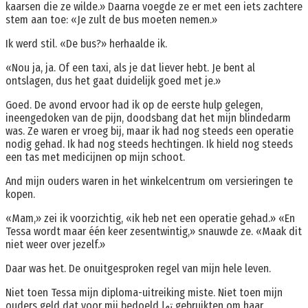
kaarsen die ze wilde.» Daarna voegde ze er met een iets zachtere
stem aan toe: «Je zult de bus moeten nemen.»
Ik werd stil. «De bus?» herhaalde ik.
«Nou ja, ja. Of een taxi, als je dat liever hebt. Je bent al
ontslagen, dus het gaat duidelijk goed met je.»
Goed. De avond ervoor had ik op de eerste hulp gelegen,
ineengedoken van de pijn, doodsbang dat het mijn blindedarm
was. Ze waren er vroeg bij, maar ik had nog steeds een operatie
nodig gehad. Ik had nog steeds hechtingen. Ik hield nog steeds
een tas met medicijnen op mijn schoot.
And mijn ouders waren in het winkelcentrum om versieringen te
kopen.
«Mam,» zei ik voorzichtig, «ik heb net een operatie gehad.» «En
Tessa wordt maar één keer zesentwintig,» snauwde ze. «Maak dit
niet weer over jezelf.»
Daar was het. De onuitgesproken regel van mijn hele leven.
Niet toen Tessa mijn diploma-uitreiking miste. Niet toen mijn
ouders geld dat voor mij bedoeld تھا gebruikten om haar