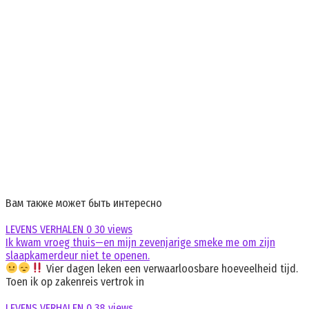
Вам также может быть интересно
LEVENS VERHALEN
0
30 views
Ik kwam vroeg thuis—en mijn zevenjarige smeke me om zijn
slaapkamerdeur niet te openen.
Vier dagen leken een verwaarloosbare hoeveelheid tijd.
Toen ik op zakenreis vertrok in
LEVENS VERHALEN
0
38 views