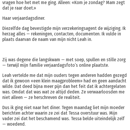
vragen hoe het met me ging. Alleen: «Kom je zondag? Mam zegt
dat je raar doet.»
Haar verjaardagsdiner.
Diezelfde dag bevestigde mijn verzekeringsagent de wijziging. Ik
herzag alles — rekeningen, contacten, documenten. Ik vulde in
plaats daarvan de naam van mijn nicht Leah in.
Zij was degene die langskwam — met soep, spullen en stille zorg
— terwijl mijn familie verjaardagsfoto’s online plaatste.
Leah vertelde me dat mijn ouders tegen anderen hadden gezegd
dat ik gewoon «een klein maagprobleem» had en geen aandacht
wilde. Dat deed bijna meer pijn dan het feit dat ik achtergelaten
was. Omdat dat was wat ze altijd deden. Ze verwaarloosden me
niet alleen — ze herschreven de realiteit.
Dus ik ging niet naar het diner. Tegen maandag liet mijn moeder
berichten achter waarin ze zei dat Tessa overstuur was. Mijn
vader zei dat het beschamend was. Tessa belde uiteindelijk zelf
— woedend.