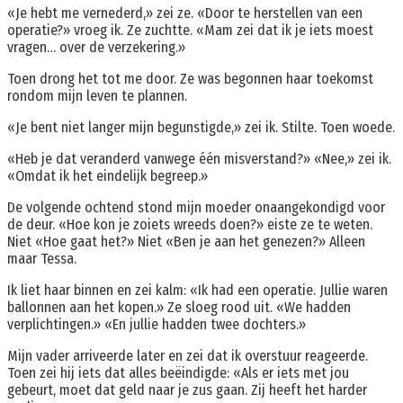
«Je hebt me vernederd,» zei ze. «Door te herstellen van een
operatie?» vroeg ik. Ze zuchtte. «Mam zei dat ik je iets moest
vragen… over de verzekering.»
Toen drong het tot me door. Ze was begonnen haar toekomst
rondom mijn leven te plannen.
«Je bent niet langer mijn begunstigde,» zei ik. Stilte. Toen woede.
«Heb je dat veranderd vanwege één misverstand?» «Nee,» zei ik.
«Omdat ik het eindelijk begreep.»
De volgende ochtend stond mijn moeder onaangekondigd voor
de deur. «Hoe kon je zoiets wreeds doen?» eiste ze te weten.
Niet «Hoe gaat het?» Niet «Ben je aan het genezen?» Alleen
maar Tessa.
Ik liet haar binnen en zei kalm: «Ik had een operatie. Jullie waren
ballonnen aan het kopen.» Ze sloeg rood uit. «We hadden
verplichtingen.» «En jullie hadden twee dochters.»
Mijn vader arriveerde later en zei dat ik overstuur reageerde.
Toen zei hij iets dat alles beëindigde: «Als er iets met jou
gebeurt, moet dat geld naar je zus gaan. Zij heeft het harder