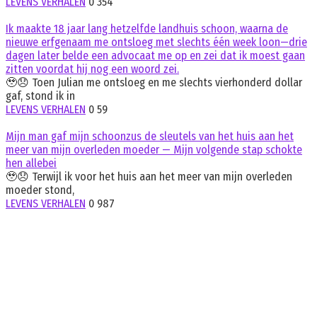
LEVENS VERHALEN
0
354
Ik maakte 18 jaar lang hetzelfde landhuis schoon, waarna de
nieuwe erfgenaam me ontsloeg met slechts één week loon—drie
dagen later belde een advocaat me op en zei dat ik moest gaan
zitten voordat hij nog een woord zei.
🥹😞 Toen Julian me ontsloeg en me slechts vierhonderd dollar
gaf, stond ik in
LEVENS VERHALEN
0
59
Mijn man gaf mijn schoonzus de sleutels van het huis aan het
meer van mijn overleden moeder — Mijn volgende stap schokte
hen allebei
🥹😞 Terwijl ik voor het huis aan het meer van mijn overleden
moeder stond,
LEVENS VERHALEN
0
987