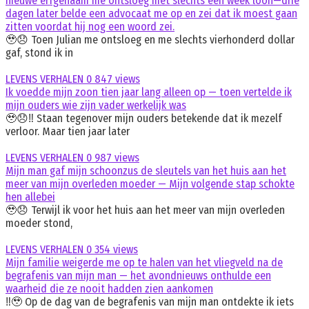
nieuwe erfgenaam me ontsloeg met slechts één week loon—drie
dagen later belde een advocaat me op en zei dat ik moest gaan
zitten voordat hij nog een woord zei.
🥹😞 Toen Julian me ontsloeg en me slechts vierhonderd dollar
gaf, stond ik in
LEVENS VERHALEN
0
847 views
Ik voedde mijn zoon tien jaar lang alleen op — toen vertelde ik
mijn ouders wie zijn vader werkelijk was
🥹😞‼️ Staan tegenover mijn ouders betekende dat ik mezelf
verloor. Maar tien jaar later
LEVENS VERHALEN
0
987 views
Mijn man gaf mijn schoonzus de sleutels van het huis aan het
meer van mijn overleden moeder — Mijn volgende stap schokte
hen allebei
🥹😞 Terwijl ik voor het huis aan het meer van mijn overleden
moeder stond,
LEVENS VERHALEN
0
354 views
Mijn familie weigerde me op te halen van het vliegveld na de
begrafenis van mijn man — het avondnieuws onthulde een
waarheid die ze nooit hadden zien aankomen
‼️🥹 Op de dag van de begrafenis van mijn man ontdekte ik iets