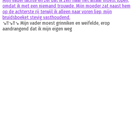
Mijn vader lachte en zei dat ik zelf naar het altaar moest lopen,
omdat ik met een niemand trouwde. Mijn moeder zat naast hem
op de achterste rij terwijl ik alleen naar voren liep, mijn
bruidsboeket stevig vasthoudend.
↘️‼️↘️‼️↘️ Mijn vader moest grinniken en weifelde, erop
aandrangend dat ik mijn eigen weg