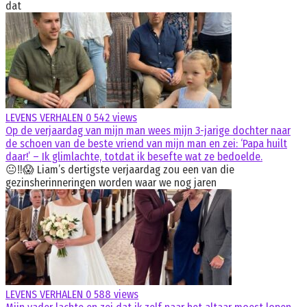
dat
LEVENS VERHALEN
0
542 views
Op de verjaardag van mijn man wees mijn 3-jarige dochter naar
de schoen van de beste vriend van mijn man en zei: ‘Papa huilt
daar!’ – Ik glimlachte, totdat ik besefte wat ze bedoelde.
😐‼️😱 Liam’s dertigste verjaardag zou een van die
gezinsherinneringen worden waar we nog jaren
LEVENS VERHALEN
0
588 views