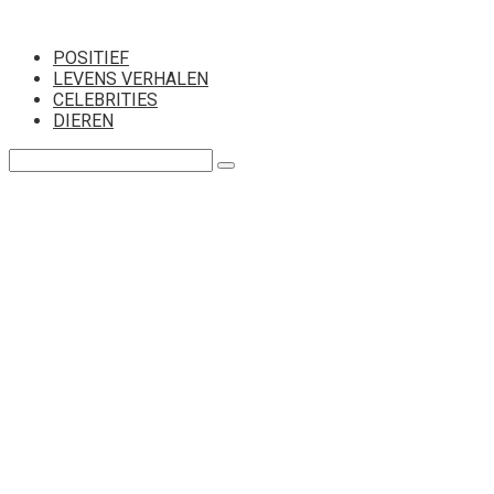
Перейти
к
POSITIEF
контенту
LEVENS VERHALEN
CELEBRITIES
DIEREN
Поиск: