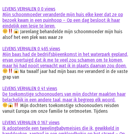
LEVENS VERHALEN
0
0 views
Mijn schoonmoeder veranderde mijn huis elke keer dat ze op
bezoek kwam in een puinhoop – Op een dag besloot ik haar
eindelijk een lesje te leren.
Jarenlang behandelde mijn schoonmoeder mijn huis
alsof het een plek was waar ze
LEVENS VERHALEN
0
465 views
Mijn baas had de bedrijfsbijeenkomst in het waterpark gepland,
ervan overtuigd dat ik me te veel zou schamen om te komen,
maar hij had nooit verwacht wat ik in plaats daarvan zou doen.
Na twaalf jaar had mijn baas me veranderd in de vaste
grap van
LEVENS VERHALEN
0
41 views
De toekomstige schoonouders van mijn dochter maakten haar
belachelijk in een andere taal, maar ik begreep elk woord.
Mijn dochters toekomstige schoonouders reisden
vanuit Europa om onze familie te ontmoeten. Tijdens
LEVENS VERHALEN
0
167 views
Ik adopteerde een tweelingbabymeisjes die ik, gewikkeld in
handdoeken, aantrof in een omkleedhokje op het strand – Op