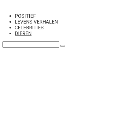
Перейти
к
POSITIEF
контенту
LEVENS VERHALEN
CELEBRITIES
DIEREN
Поиск: