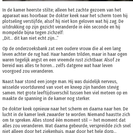
In de kamer heerste stilte; alleen het zachte gezoem van het
apparaat was hoorbaar. De dokter keek naar het scherm toen hij
plotseling verstijfde, alsof hij niet kon geloven wat hij zag. De
uitdrukking op zijn gezicht veranderde in één seconde en hij
mompelde bijna tegen zichzelf:
„Dit… dit kan niet echt zijn…”
Op de onderzoeksbank zat een oudere vrouw die al een lang
leven achter de rug had. Haar handen trilden, maar in haar ogen
waren tegelijk angst en een vreemde rust zichtbaar. Alsof ze
bereid was alles te horen… zelfs datgene wat haar leven
voorgoed zou veranderen.
Naast haar stond een jonge man. Hij was duidelijk nerveus,
wisselde voortdurend van voet en kneep zijn handen stevig
samen. Het grote leeftijdsverschil tussen hen viel meteen op en
maakte de spanning in de kamer nog sterker.
De dokter keek opnieuw naar het scherm en daarna naar hen. De
lucht in de kamer leek zwaarder te worden. Niemand haastte zich
om te spreken. Alles stond één moment stil — het moment dat
alles zou veranderen. Wat daarna gebeurde, verspreidde zich snel
niet alleen door het ziekenhuis, maar door het hele dorp…