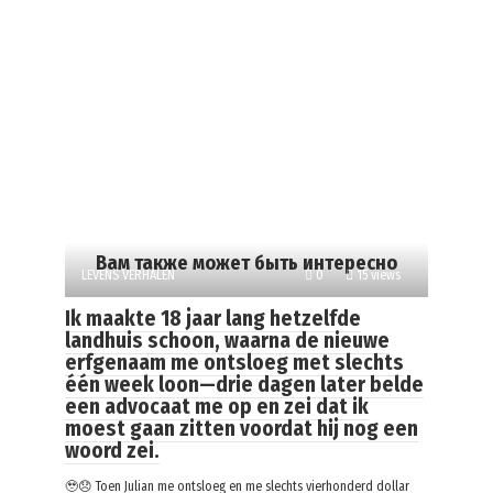
Вам также может быть интересно
LEVENS VERHALEN
0
15 views
Ik maakte 18 jaar lang hetzelfde
landhuis schoon, waarna de nieuwe
erfgenaam me ontsloeg met slechts
één week loon—drie dagen later belde
een advocaat me op en zei dat ik
moest gaan zitten voordat hij nog een
woord zei.
🥹😞 Toen Julian me ontsloeg en me slechts vierhonderd dollar