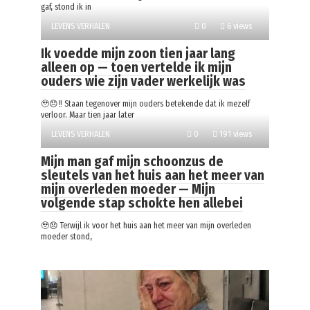
gaf, stond ik in
LEVENS VERHALEN
0
6 views
Ik voedde mijn zoon tien jaar lang
alleen op — toen vertelde ik mijn
ouders wie zijn vader werkelijk was
🥹😞‼️ Staan tegenover mijn ouders betekende dat ik mezelf
verloor. Maar tien jaar later
LEVENS VERHALEN
0
191 views
Mijn man gaf mijn schoonzus de
sleutels van het huis aan het meer van
mijn overleden moeder — Mijn
volgende stap schokte hen allebei
🥹😞 Terwijl ik voor het huis aan het meer van mijn overleden
moeder stond,