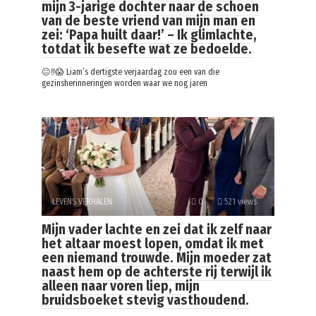
mijn 3-jarige dochter naar de schoen
van de beste vriend van mijn man en
zei: ‘Papa huilt daar!’ – Ik glimlachte,
totdat ik besefte wat ze bedoelde.
😐‼️😱 Liam’s dertigste verjaardag zou een van die
gezinsherinneringen worden waar we nog jaren
LEVENS VERHALEN
0
521 views
Mijn vader lachte en zei dat ik zelf naar
het altaar moest lopen, omdat ik met
een niemand trouwde. Mijn moeder zat
naast hem op de achterste rij terwijl ik
alleen naar voren liep, mijn
bruidsboeket stevig vasthoudend.