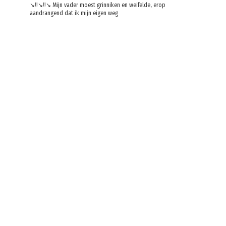
↘️‼️↘️‼️↘️ Mijn vader moest grinniken en weifelde, erop
aandrangend dat ik mijn eigen weg