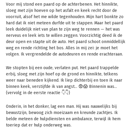
Voor mij stond een paard op de achterbenen. Het hinnikte,
sloeg met zijn hoeven op het asfalt en keek recht door de
voorruit, alsof het me wilde tegenhouden. Mijn hart bonkte zo
hard dat ik niet meteen durfde uit te stappen. Maar het paard
leek duidelijk niet van plan te zijn weg te rennen — het was
nerveus en leek iets te willen zeggen. Voorzichtig deed ik de
deur open en stapte uit de auto. Het paard schoot onmiddellijk
weg en rende richting het bos. Alles in mij zei: je moet het
volgen. Ik vergrendelde de autodeuren en rende erachteraan.
We stopten bij een oude, verlaten put. Het paard trappelde
erbij, sloeg met zijn hoef op de grond en hinnikte, telkens
weer naar beneden kijkend. Ik liep dichterbij en toen ik naar
binnen keek, verstijfde ik van angst… 😨😱 Binnenin was…
(vervolg in de eerste reactie 👇👇)
Onderin, in het donker, lag een man. Hij was nauwelijks bij
bewustzijn, bewoog zich moeizaam en kreunde zachtjes. Ik
belde meteen de hulpdiensten en ambulance, terwijl ik hem
toeriep dat er hulp onderweg was.