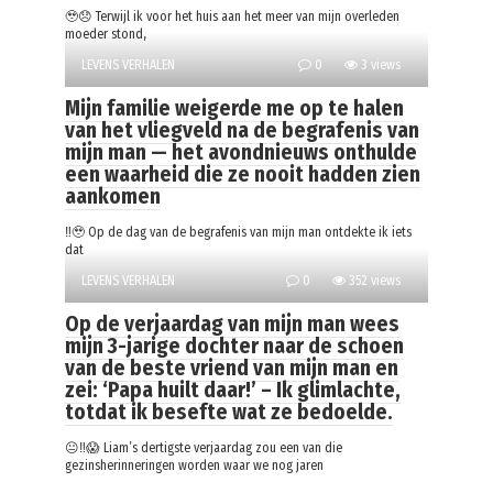
🥹😞 Terwijl ik voor het huis aan het meer van mijn overleden
moeder stond,
LEVENS VERHALEN
0
3 views
Mijn familie weigerde me op te halen
van het vliegveld na de begrafenis van
mijn man — het avondnieuws onthulde
een waarheid die ze nooit hadden zien
aankomen
‼️🥹 Op de dag van de begrafenis van mijn man ontdekte ik iets
dat
LEVENS VERHALEN
0
352 views
Op de verjaardag van mijn man wees
mijn 3-jarige dochter naar de schoen
van de beste vriend van mijn man en
zei: ‘Papa huilt daar!’ – Ik glimlachte,
totdat ik besefte wat ze bedoelde.
😐‼️😱 Liam’s dertigste verjaardag zou een van die
gezinsherinneringen worden waar we nog jaren