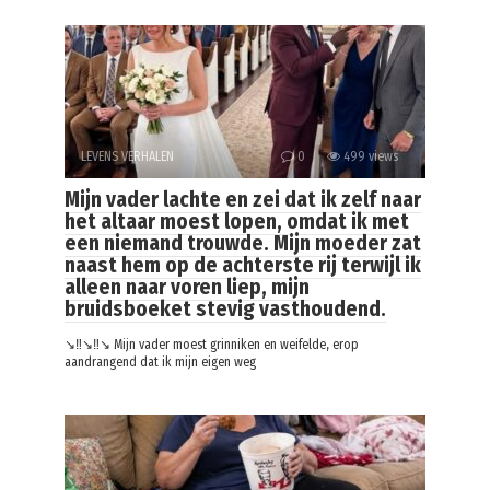
LEVENS VERHALEN
0
499 views
Mijn vader lachte en zei dat ik zelf naar
het altaar moest lopen, omdat ik met
een niemand trouwde. Mijn moeder zat
naast hem op de achterste rij terwijl ik
alleen naar voren liep, mijn
bruidsboeket stevig vasthoudend.
↘️‼️↘️‼️↘️ Mijn vader moest grinniken en weifelde, erop
aandrangend dat ik mijn eigen weg