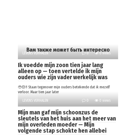
Вам также может быть интересно
LEVENS VERHALEN
0
0 views
Ik voedde mijn zoon tien jaar lang
alleen op — toen vertelde ik mijn
ouders wie zijn vader werkelijk was
🥹😞‼️ Staan tegenover mijn ouders betekende dat ik mezelf
verloor. Maar tien jaar later
LEVENS VERHALEN
0
0 views
Mijn man gaf mijn schoonzus de
sleutels van het huis aan het meer van
mijn overleden moeder — Mijn
volgende stap schokte hen allebei