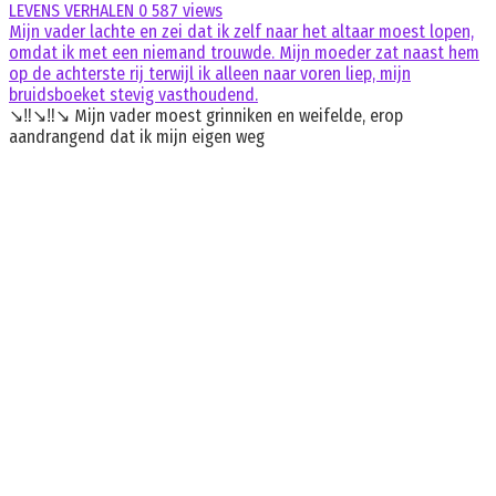
LEVENS VERHALEN
0
587 views
Mijn vader lachte en zei dat ik zelf naar het altaar moest lopen,
omdat ik met een niemand trouwde. Mijn moeder zat naast hem
op de achterste rij terwijl ik alleen naar voren liep, mijn
bruidsboeket stevig vasthoudend.
↘️‼️↘️‼️↘️ Mijn vader moest grinniken en weifelde, erop
aandrangend dat ik mijn eigen weg