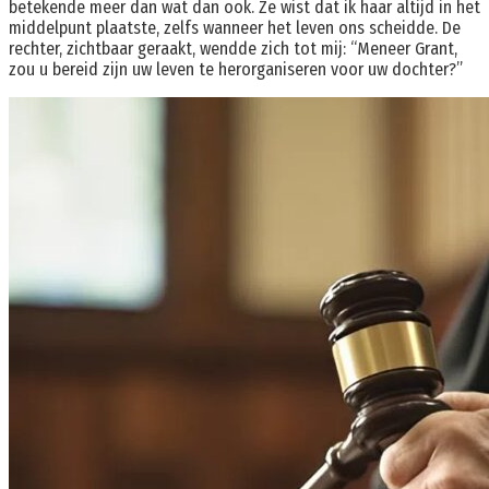
betekende meer dan wat dan ook. Ze wist dat ik haar altijd in het
middelpunt plaatste, zelfs wanneer het leven ons scheidde. De
rechter, zichtbaar geraakt, wendde zich tot mij: “Meneer Grant,
zou u bereid zijn uw leven te herorganiseren voor uw dochter?”