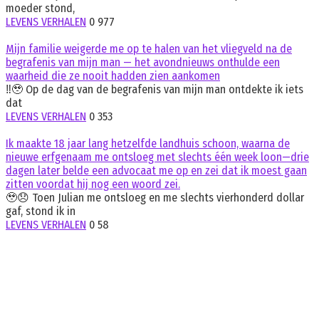
moeder stond,
LEVENS VERHALEN
0
977
Mijn familie weigerde me op te halen van het vliegveld na de
begrafenis van mijn man — het avondnieuws onthulde een
waarheid die ze nooit hadden zien aankomen
‼️🥹 Op de dag van de begrafenis van mijn man ontdekte ik iets
dat
LEVENS VERHALEN
0
353
Ik maakte 18 jaar lang hetzelfde landhuis schoon, waarna de
nieuwe erfgenaam me ontsloeg met slechts één week loon—drie
dagen later belde een advocaat me op en zei dat ik moest gaan
zitten voordat hij nog een woord zei.
🥹😞 Toen Julian me ontsloeg en me slechts vierhonderd dollar
gaf, stond ik in
LEVENS VERHALEN
0
58