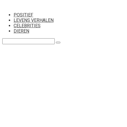
Перейти
к
POSITIEF
контенту
LEVENS VERHALEN
CELEBRITIES
DIEREN
Поиск: