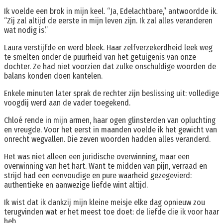
Ik voelde een brok in mijn keel. “Ja, Edelachtbare,” antwoordde ik.
“Zij zal altijd de eerste in mijn leven zijn. Ik zal alles veranderen
wat nodig is.”
Laura verstijfde en werd bleek. Haar zelfverzekerdheid leek weg
te smelten onder de puurheid van het getuigenis van onze
dochter. Ze had niet voorzien dat zulke onschuldige woorden de
balans konden doen kantelen.
Enkele minuten later sprak de rechter zijn beslissing uit: volledige
voogdij werd aan de vader toegekend.
Chloé rende in mijn armen, haar ogen glinsterden van opluchting
en vreugde. Voor het eerst in maanden voelde ik het gewicht van
onrecht wegvallen. Die zeven woorden hadden alles veranderd.
Het was niet alleen een juridische overwinning, maar een
overwinning van het hart. Want te midden van pijn, verraad en
strijd had een eenvoudige en pure waarheid gezegevierd:
authentieke en aanwezige liefde wint altijd.
Ik wist dat ik dankzij mijn kleine meisje elke dag opnieuw zou
terugvinden wat er het meest toe doet: de liefde die ik voor haar
heb.