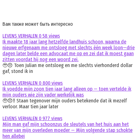
Вам также может быть интересно
LEVENS VERHALEN
0
58 views
Ik maakte 18 jaar lang hetzelfde landhuis schoon, waarna de
nieuwe erfgenaam me ontsloeg met slechts één week loon—drie
dagen later belde een advocaat me op en zei dat ik moest gaan
zitten voordat hij nog een woord zei.
🥹😞 Toen Julian me ontsloeg en me slechts vierhonderd dollar
gaf, stond ik in
LEVENS VERHALEN
0
800 views
Ik voedde mijn zoon tien jaar lang alleen op — toen vertelde ik
mijn ouders wie zijn vader werkelijk was
🥹😞‼️ Staan tegenover mijn ouders betekende dat ik mezelf
verloor. Maar tien jaar later
LEVENS VERHALEN
0
977 views
Mijn man gaf mijn schoonzus de sleutels van het huis aan het
meer van mijn overleden moeder — Mijn volgende stap schokte
hen allebei