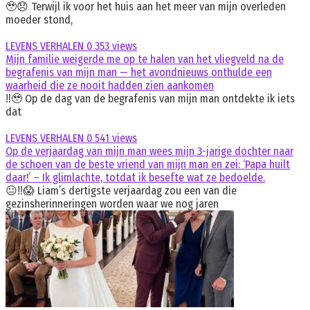
🥹😞 Terwijl ik voor het huis aan het meer van mijn overleden
moeder stond,
LEVENS VERHALEN
0
353 views
Mijn familie weigerde me op te halen van het vliegveld na de
begrafenis van mijn man — het avondnieuws onthulde een
waarheid die ze nooit hadden zien aankomen
‼️🥹 Op de dag van de begrafenis van mijn man ontdekte ik iets
dat
LEVENS VERHALEN
0
541 views
Op de verjaardag van mijn man wees mijn 3-jarige dochter naar
de schoen van de beste vriend van mijn man en zei: ‘Papa huilt
daar!’ – Ik glimlachte, totdat ik besefte wat ze bedoelde.
😐‼️😱 Liam’s dertigste verjaardag zou een van die
gezinsherinneringen worden waar we nog jaren