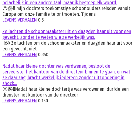
belachelijk in een andere taal, maar ik begreep elk woord.
😐😱‼️ Mijn dochters toekomstige schoonouders reisden vanuit
Europa om onze familie te ontmoeten. Tijdens
LEVENS VERHALEN
0
3
Ze lachten de schoonmaakster uit en daagden haar uit voor een
gevecht, zonder te weten wie ze werkelijk was.
‼️😱 Ze lachten om de schoonmaakster en daagden haar uit voor
een gevecht, niet
LEVENS VERHALEN
0
350
Nadat haar kleine dochter was verdwenen, besloot de
serveerster het kantoor van de directeur binnen te gaan, en wat
ze daar zag, bracht werkelijk iedereen zonder uitzondering in
shock…
😐😱‼️Nadat haar kleine dochtertje was verdwenen, durfde een
dienster het kantoor van de directeur
LEVENS VERHALEN
0
150