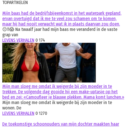
TOPARTIKELEN
Mijn baas had de bedrijfsbijeenkomst in het waterpark gepland,
ervan overtuigd dat ik me te veel zou schamen om te komen,
maar hij had nooit verwacht wat ik in plaats daarvan zou doen.
😐‼️😱 Na twaalf jaar had mijn baas me veranderd in de vaste
grap van
LEVENS VERHALEN
0
174
Mijn man sloeg me omdat ik weigerde bij zijn moeder in te
trekken. De volgende dag gooide hij een make-uptasje op het
bed en zei: «Camoufleer je blauwe plekken. Mama komt lunchen.»
Mijn man sloeg me omdat ik weigerde bij zijn moeder in te
wonen. De
LEVENS VERHALEN
0
1270
De toekomstige schoonouders van mijn dochter maakten haar