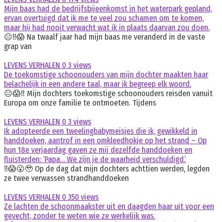
Mijn baas had de bedrijfsbijeenkomst in het waterpark gepland,
ervan overtuigd dat ik me te veel zou schamen om te komen,
maar hij had nooit verwacht wat ik in plaats daarvan zou doen.
😐‼️😱 Na twaalf jaar had mijn baas me veranderd in de vaste
grap van
LEVENS VERHALEN
0
3 views
De toekomstige schoonouders van mijn dochter maakten haar
belachelijk in een andere taal, maar ik begreep elk woord.
😐😱‼️ Mijn dochters toekomstige schoonouders reisden vanuit
Europa om onze familie te ontmoeten. Tijdens
LEVENS VERHALEN
0
3 views
Ik adopteerde een tweelingbabymeisjes die ik, gewikkeld in
handdoeken, aantrof in een omkleedhokje op het strand – Op
hun 18e verjaardag gaven ze mij dezelfde handdoeken en
fluisterden: ‘Papa… We zijn je de waarheid verschuldigd.’
‼️😱😮🥹 Op de dag dat mijn dochters achttien werden, legden
ze twee verwassen strandhanddoeken
LEVENS VERHALEN
0
350 views
Ze lachten de schoonmaakster uit en daagden haar uit voor een
gevecht, zonder te weten wie ze werkelijk was.