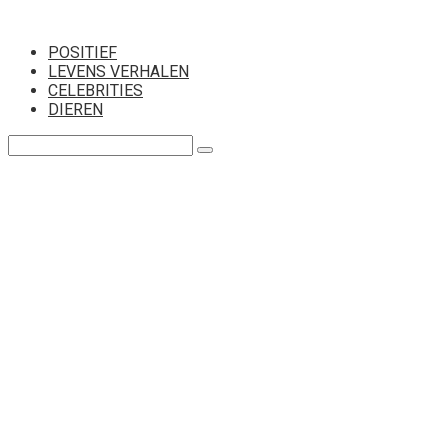
Перейти
к
POSITIEF
контенту
LEVENS VERHALEN
CELEBRITIES
DIEREN
Поиск: