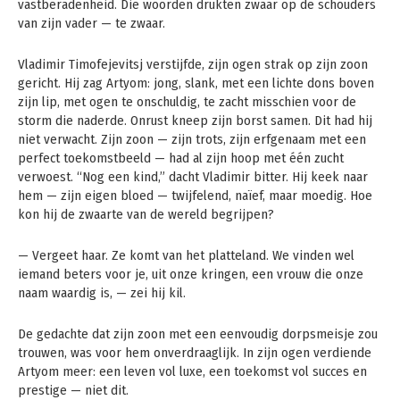
vastberadenheid. Die woorden drukten zwaar op de schouders
van zijn vader — te zwaar.
Vladimir Timofejevitsj verstijfde, zijn ogen strak op zijn zoon
gericht. Hij zag Artyom: jong, slank, met een lichte dons boven
zijn lip, met ogen te onschuldig, te zacht misschien voor de
storm die naderde. Onrust kneep zijn borst samen. Dit had hij
niet verwacht. Zijn zoon — zijn trots, zijn erfgenaam met een
perfect toekomstbeeld — had al zijn hoop met één zucht
verwoest. “Nog een kind,” dacht Vladimir bitter. Hij keek naar
hem — zijn eigen bloed — twijfelend, naïef, maar moedig. Hoe
kon hij de zwaarte van de wereld begrijpen?
— Vergeet haar. Ze komt van het platteland. We vinden wel
iemand beters voor je, uit onze kringen, een vrouw die onze
naam waardig is, — zei hij kil.
De gedachte dat zijn zoon met een eenvoudig dorpsmeisje zou
trouwen, was voor hem onverdraaglijk. In zijn ogen verdiende
Artyom meer: een leven vol luxe, een toekomst vol succes en
prestige — niet dit.