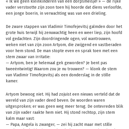
« Ik wil geen kleinkinderen van een dorpsmeisje! » — de rijke
vader verstootte zijn zoon toen hij hoorde dat diens verloofde,
een jonge boerin, in verwachting was van een drieling.
De zware stappen van Vladimir Timofejevitsj galmden door het
grote huis terwijl hij zenuwachtig heen en weer liep, zijn hoofd
vol gedachten. Zijn doordringende ogen, vol wantrouwen,
weken niet van zijn zoon Artyom, die zwijgend en vastberaden
voor hem stond. De man stopte even en sprak toen met een
stem zwaar van irritatie:
— Artyom, ben je helemaal gek geworden? Je bent pas
tweeëntwintig! Waarom zou je nu trouwen? — klonk de stem
van Vladimir Timofejevitsj als een donderslag in de stille
kamer.
Artyom bewoog niet. Hij had zojuist een nieuws verteld dat de
wereld van zijn vader deed beven. De woorden waren
uitgesproken; er was geen weg meer terug. De ontevreden blik
van zijn vader raakte hem niet. Hij stond rechtop, zijn stem
kalm maar vast:
— Papa, Angela is zwanger, — zei hij zacht maar met stille