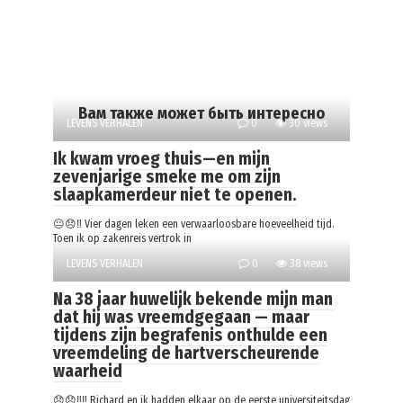
Вам также может быть интересно
LEVENS VERHALEN
0
30 views
Ik kwam vroeg thuis—en mijn
zevenjarige smeke me om zijn
slaapkamerdeur niet te openen.
😐😞‼️ Vier dagen leken een verwaarloosbare hoeveelheid tijd.
Toen ik op zakenreis vertrok in
LEVENS VERHALEN
0
38 views
Na 38 jaar huwelijk bekende mijn man
dat hij was vreemdgegaan — maar
tijdens zijn begrafenis onthulde een
vreemdeling de hartverscheurende
waarheid
😞😞‼️‼️ Richard en ik hadden elkaar op de eerste universiteitsdag