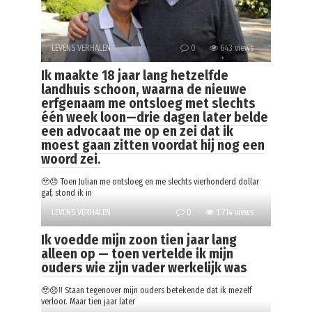
LEVENS VERHALEN
0
643 views
Ik maakte 18 jaar lang hetzelfde
landhuis schoon, waarna de nieuwe
erfgenaam me ontsloeg met slechts
één week loon—drie dagen later belde
een advocaat me op en zei dat ik
moest gaan zitten voordat hij nog een
woord zei.
🥹😞 Toen Julian me ontsloeg en me slechts vierhonderd dollar
gaf, stond ik in
LEVENS VERHALEN
0
1 714 views
Ik voedde mijn zoon tien jaar lang
alleen op — toen vertelde ik mijn
ouders wie zijn vader werkelijk was
🥹😞‼️ Staan tegenover mijn ouders betekende dat ik mezelf
verloor. Maar tien jaar later