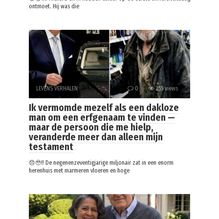
ontmoet. Hij was die
LEVENS VERHALEN
0
255 views
Ik vermomde mezelf als een dakloze
man om een erfgenaam te vinden —
maar de persoon die me hielp,
veranderde meer dan alleen mijn
testament
😞🥹‼️ De negenenzeventigjarige miljonair zat in een enorm
herenhuis met marmeren vloeren en hoge