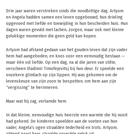
Drie jaar waren verstreken sinds die noodlottige dag. Artyom
en Angela hadden samen een leven opgebouwd, hun drieling
opgevoed met liefde en toewijding in hun bescheiden huis. Hun
dagen waren gevuld met lachen, zorgen, maar ook met kleine
gelukkige momenten die geen geld kan kopen.
Artyom had afstand gedaan van het gouden leven dat zijn vader
hem had aangeboden, en koos voor een eenvoudig bestaan —
maar één vol liefde. Op een dag, na al die jaren van stilte,
verscheen Vladimir Timofejevitsj bij hun deur. Er speelde een
onzekere glimlach op zijn lippen. Hij was gekomen om de
levenskeuze van zijn zoon te bespotten, om hem aan zijn
“vergissing” te herinneren.
Maar wat hij zag, verlamde hem.
In dat kleine, eenvoudige huis heerste een warmte die hij nooit
had gekend. De kinderen speelden aan de voeten van hun
vader, Angela’s ogen straalden tederheid en trots. Artyom,
zittend naast haar, straalde oprechte geluk uit.