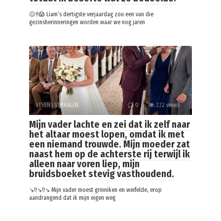
😐‼️😱 Liam’s dertigste verjaardag zou een van die
gezinsherinneringen worden waar we nog jaren
LEVENS VERHALEN
0
222 views
Mijn vader lachte en zei dat ik zelf naar
het altaar moest lopen, omdat ik met
een niemand trouwde. Mijn moeder zat
naast hem op de achterste rij terwijl ik
alleen naar voren liep, mijn
bruidsboeket stevig vasthoudend.
↘️‼️↘️‼️↘️ Mijn vader moest grinniken en weifelde, erop
aandrangend dat ik mijn eigen weg