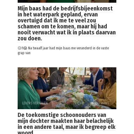
Mijn baas had de bedrijfsbijeenkomst
in het waterpark gepland, ervan
overtuigd dat ik me te veel zou
schamen om te komen, maar hij had
nooit verwacht wat ik in plaats daarvan
zou doen.
😐‼️😱 Na twaalf jaar had mijn baas me veranderd in de vaste
grap van
LEVENS VERHALEN
0
139 views
De toekomstige schoonouders van
mijn dochter maakten haar belachelijk
in een andere taal, maar ik begreep elk
woord.