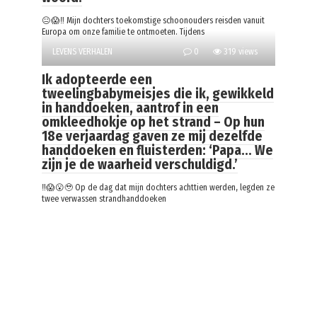
😐😱‼️ Mijn dochters toekomstige schoonouders reisden vanuit
Europa om onze familie te ontmoeten. Tijdens
LEVENS VERHALEN
0
319 views
Ik adopteerde een
tweelingbabymeisjes die ik, gewikkeld
in handdoeken, aantrof in een
omkleedhokje op het strand – Op hun
18e verjaardag gaven ze mij dezelfde
handdoeken en fluisterden: ‘Papa… We
zijn je de waarheid verschuldigd.’
‼️😱😮🥹 Op de dag dat mijn dochters achttien werden, legden ze
twee verwassen strandhanddoeken