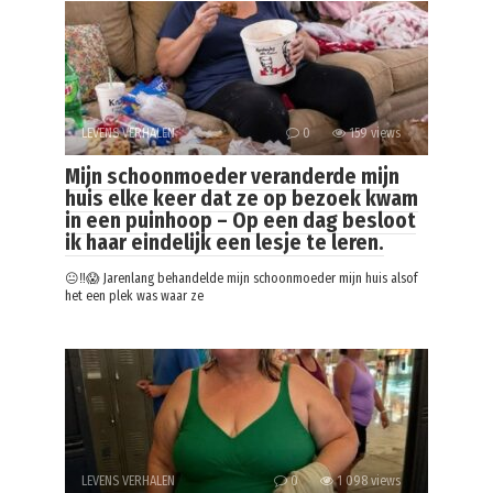
LEVENS VERHALEN
0
159 views
Mijn schoonmoeder veranderde mijn
huis elke keer dat ze op bezoek kwam
in een puinhoop – Op een dag besloot
ik haar eindelijk een lesje te leren.
😐‼️😱 Jarenlang behandelde mijn schoonmoeder mijn huis alsof
het een plek was waar ze
LEVENS VERHALEN
0
1 098 views