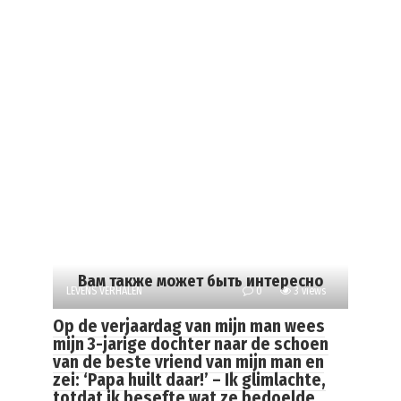
Вам также может быть интересно
LEVENS VERHALEN
0
3 views
Op de verjaardag van mijn man wees
mijn 3-jarige dochter naar de schoen
van de beste vriend van mijn man en
zei: ‘Papa huilt daar!’ – Ik glimlachte,
totdat ik besefte wat ze bedoelde.