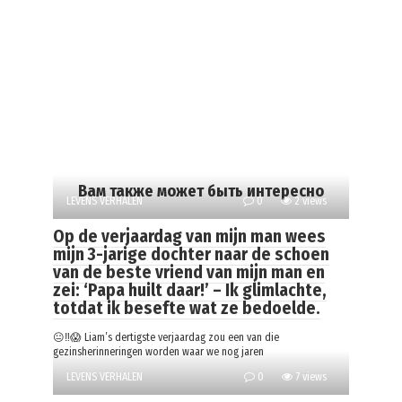
Вам также может быть интересно
LEVENS VERHALEN
0
2 views
Op de verjaardag van mijn man wees
mijn 3-jarige dochter naar de schoen
van de beste vriend van mijn man en
zei: ‘Papa huilt daar!’ – Ik glimlachte,
totdat ik besefte wat ze bedoelde.
😐‼️😱 Liam’s dertigste verjaardag zou een van die
gezinsherinneringen worden waar we nog jaren
LEVENS VERHALEN
0
7 views