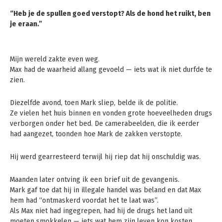
“Heb je de spullen goed verstopt? Als de hond het ruikt, ben
je eraan.”
Mijn wereld zakte even weg.
Max had de waarheid allang gevoeld — iets wat ik niet durfde te
zien.
Diezelfde avond, toen Mark sliep, belde ik de politie.
Ze vielen het huis binnen en vonden grote hoeveelheden drugs
verborgen onder het bed. De camerabeelden, die ik eerder
had aangezet, toonden hoe Mark de zakken verstopte.
Hij werd gearresteerd terwijl hij riep dat hij onschuldig was.
Maanden later ontving ik een brief uit de gevangenis.
Mark gaf toe dat hij in illegale handel was beland en dat Max
hem had “ontmaskerd voordat het te laat was”.
Als Max niet had ingegrepen, had hij de drugs het land uit
moeten smokkelen — iets wat hem zijn leven kon kosten.