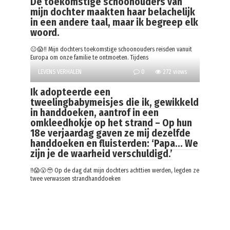
De toekomstige schoonouders van
mijn dochter maakten haar belachelijk
in een andere taal, maar ik begreep elk
woord.
😐😱‼️ Mijn dochters toekomstige schoonouders reisden vanuit
Europa om onze familie te ontmoeten. Tijdens
LEVENS VERHALEN
0
272 views
Ik adopteerde een
tweelingbabymeisjes die ik, gewikkeld
in handdoeken, aantrof in een
omkleedhokje op het strand – Op hun
18e verjaardag gaven ze mij dezelfde
handdoeken en fluisterden: ‘Papa… We
zijn je de waarheid verschuldigd.’
‼️😱😮🥹 Op de dag dat mijn dochters achttien werden, legden ze
twee verwassen strandhanddoeken