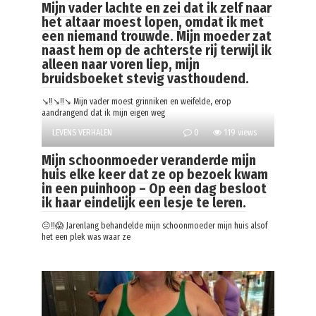
Mijn vader lachte en zei dat ik zelf naar
het altaar moest lopen, omdat ik met
een niemand trouwde. Mijn moeder zat
naast hem op de achterste rij terwijl ik
alleen naar voren liep, mijn
bruidsboeket stevig vasthoudend.
↘️‼️↘️‼️↘️ Mijn vader moest grinniken en weifelde, erop
aandrangend dat ik mijn eigen weg
LEVENS VERHALEN
0
119 views
Mijn schoonmoeder veranderde mijn
huis elke keer dat ze op bezoek kwam
in een puinhoop – Op een dag besloot
ik haar eindelijk een lesje te leren.
😐‼️😱 Jarenlang behandelde mijn schoonmoeder mijn huis alsof
het een plek was waar ze