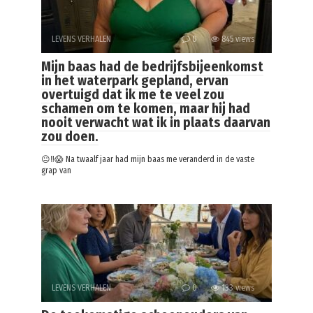
LEVENS VERHALEN
0
845 views
Mijn baas had de bedrijfsbijeenkomst
in het waterpark gepland, ervan
overtuigd dat ik me te veel zou
schamen om te komen, maar hij had
nooit verwacht wat ik in plaats daarvan
zou doen.
😐‼️😱 Na twaalf jaar had mijn baas me veranderd in de vaste
grap van
LEVENS VERHALEN
0
133 views