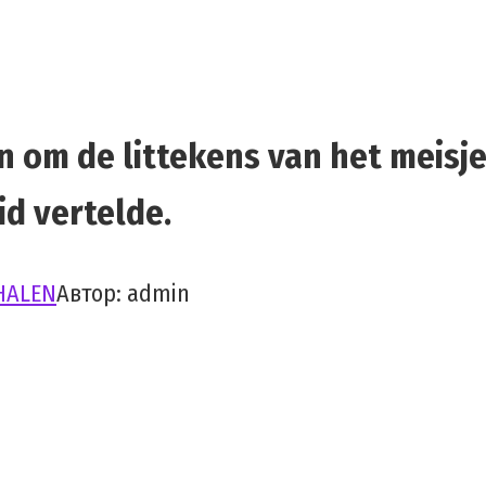
 om de littekens van het meisj
id vertelde.
HALEN
Автор:
admin