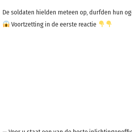
De soldaten hielden meteen op, durfden hun oge
Voortzetting in de eerste reactie
— Voor u staat een van de beste inlichtingenoffi