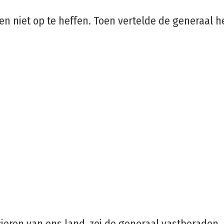
n niet op te heffen. Toen vertelde de generaal h
cieren van ons land, zei de generaal vastberaden.