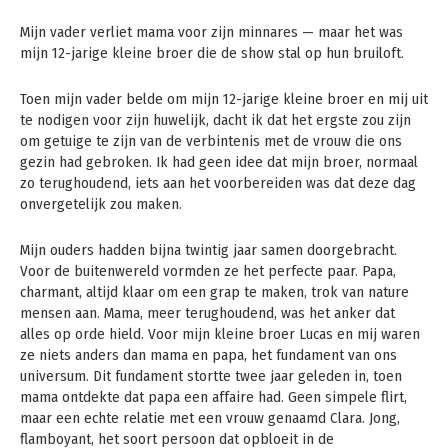
Mijn vader verliet mama voor zijn minnares — maar het was
mijn 12-jarige kleine broer die de show stal op hun bruiloft.
Toen mijn vader belde om mijn 12-jarige kleine broer en mij uit
te nodigen voor zijn huwelijk, dacht ik dat het ergste zou zijn
om getuige te zijn van de verbintenis met de vrouw die ons
gezin had gebroken. Ik had geen idee dat mijn broer, normaal
zo terughoudend, iets aan het voorbereiden was dat deze dag
onvergetelijk zou maken.
Mijn ouders hadden bijna twintig jaar samen doorgebracht.
Voor de buitenwereld vormden ze het perfecte paar. Papa,
charmant, altijd klaar om een grap te maken, trok van nature
mensen aan. Mama, meer terughoudend, was het anker dat
alles op orde hield. Voor mijn kleine broer Lucas en mij waren
ze niets anders dan mama en papa, het fundament van ons
universum. Dit fundament stortte twee jaar geleden in, toen
mama ontdekte dat papa een affaire had. Geen simpele flirt,
maar een echte relatie met een vrouw genaamd Clara. Jong,
flamboyant, het soort persoon dat opbloeit in de