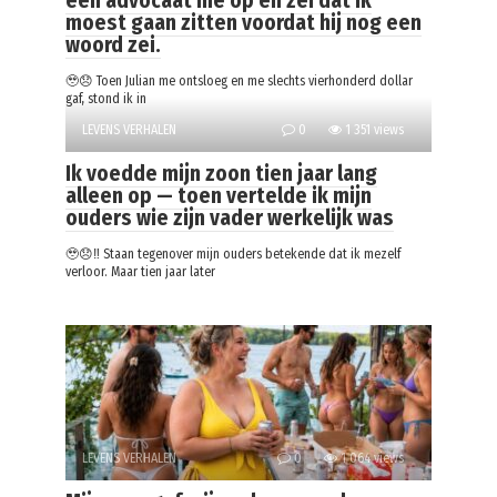
een advocaat me op en zei dat ik
moest gaan zitten voordat hij nog een
woord zei.
🥹😞 Toen Julian me ontsloeg en me slechts vierhonderd dollar
gaf, stond ik in
LEVENS VERHALEN
0
1 351 views
Ik voedde mijn zoon tien jaar lang
alleen op — toen vertelde ik mijn
ouders wie zijn vader werkelijk was
🥹😞‼️ Staan tegenover mijn ouders betekende dat ik mezelf
verloor. Maar tien jaar later
LEVENS VERHALEN
0
1 064 views