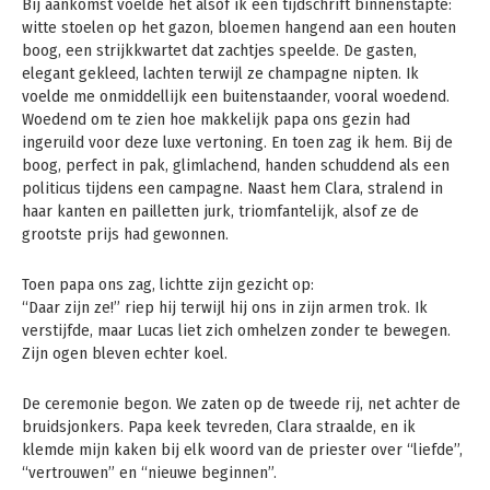
Bij aankomst voelde het alsof ik een tijdschrift binnenstapte:
witte stoelen op het gazon, bloemen hangend aan een houten
boog, een strijkkwartet dat zachtjes speelde. De gasten,
elegant gekleed, lachten terwijl ze champagne nipten. Ik
voelde me onmiddellijk een buitenstaander, vooral woedend.
Woedend om te zien hoe makkelijk papa ons gezin had
ingeruild voor deze luxe vertoning. En toen zag ik hem. Bij de
boog, perfect in pak, glimlachend, handen schuddend als een
politicus tijdens een campagne. Naast hem Clara, stralend in
haar kanten en pailletten jurk, triomfantelijk, alsof ze de
grootste prijs had gewonnen.
Toen papa ons zag, lichtte zijn gezicht op:
“Daar zijn ze!” riep hij terwijl hij ons in zijn armen trok. Ik
verstijfde, maar Lucas liet zich omhelzen zonder te bewegen.
Zijn ogen bleven echter koel.
De ceremonie begon. We zaten op de tweede rij, net achter de
bruidsjonkers. Papa keek tevreden, Clara straalde, en ik
klemde mijn kaken bij elk woord van de priester over “liefde”,
“vertrouwen” en “nieuwe beginnen”.