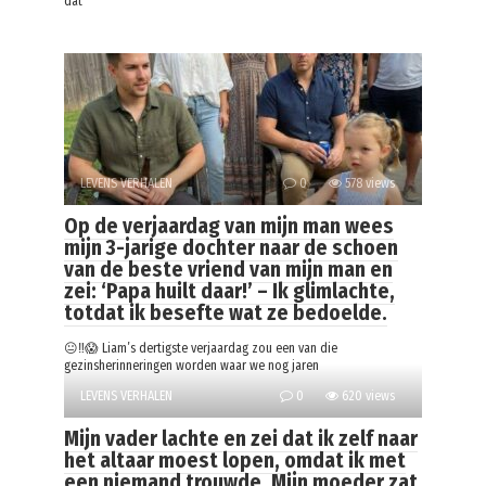
dat
LEVENS VERHALEN
0
578 views
Op de verjaardag van mijn man wees
mijn 3-jarige dochter naar de schoen
van de beste vriend van mijn man en
zei: ‘Papa huilt daar!’ – Ik glimlachte,
totdat ik besefte wat ze bedoelde.
😐‼️😱 Liam’s dertigste verjaardag zou een van die
gezinsherinneringen worden waar we nog jaren
LEVENS VERHALEN
0
620 views
Mijn vader lachte en zei dat ik zelf naar
het altaar moest lopen, omdat ik met
een niemand trouwde. Mijn moeder zat