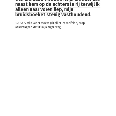
naast hem op de achterste rij terwijl ik
alleen naar voren liep, mijn
bruidsboeket stevig vasthoudend.
↘️‼️↘️‼️↘️ Mijn vader moest grinniken en weifelde, erop
aandrangend dat ik mijn eigen weg