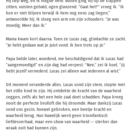
Hij liep weg, en ik volgde hem. Buiten ging hij op de trappen
zitten, vuisten gebald, ogen glanzend. “Gaat het?” vroeg ik. “Ik
kon er niet blijven terwijl ik hem nog eens zag liegen,”
antwoordde hij. Ik sloeg een arm om zijn schouders: “Je was
moedig. Meer dan ik.”
Mama kwam kort daarna. Toen ze Lucas zag, glimlachte ze zacht.
“Je hebt gedaan wat je juist vond. Ik ben trots op je.”
Papa belde later, woedend, me beschuldigend dat ik Lucas had
“aangemoedigd” en zijn dag had verpest. “Nee,” zei ik koel, “jij
hebt jezelf vernederd. Lucas zei alleen wat iedereen al wist.”
Dit moment veranderde alles. Lucas vond zijn stem, stopte met
het stille kind te zijn. Hij ontdekte de kracht van de waarheid
zeggen, zelfs als het een hele zaal doet schudden. Papa kreeg
nooit de perfecte bruiloft die hij droomde. Maar dankzij Lucas
vond ons gezin, hoewel gebroken, een beetje kracht en
waarheid terug. Hun huwelijk werd geen triomfantisch
liefdesverhaal, maar een show van waarheid — sterker dan
wraak ooit had kunnen zijn.