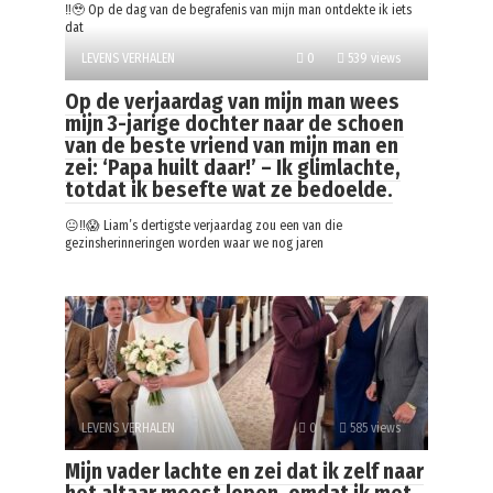
‼️🥹 Op de dag van de begrafenis van mijn man ontdekte ik iets
dat
LEVENS VERHALEN
0
539 views
Op de verjaardag van mijn man wees
mijn 3-jarige dochter naar de schoen
van de beste vriend van mijn man en
zei: ‘Papa huilt daar!’ – Ik glimlachte,
totdat ik besefte wat ze bedoelde.
😐‼️😱 Liam’s dertigste verjaardag zou een van die
gezinsherinneringen worden waar we nog jaren
LEVENS VERHALEN
0
585 views
Mijn vader lachte en zei dat ik zelf naar