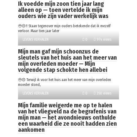
Ik voedde mijn zoon tien jaar lang
alleen op — toen vertelde ik mijn
ouders wie zijn vader werkelijk was
🥹😞‼️ Staan tegenover mijn ouders betekende dat ik mezelf
verloor. Maar tien jaar later
LEVENS VERHALEN
0
974 views
Mijn man gaf mijn schoonzus de
sleutels van het huis aan het meer van
mijn overleden moeder — Mijn
volgende stap schokte hen allebei
🥹😞 Terwijl ik voor het huis aan het meer van mijn overleden
moeder stond,
LEVENS VERHALEN
0
350 views
Mijn familie weigerde me op te halen
van het vliegveld na de begrafenis van
mijn man — het avondnieuws onthulde
een waarheid die ze nooit hadden zien
aankomen