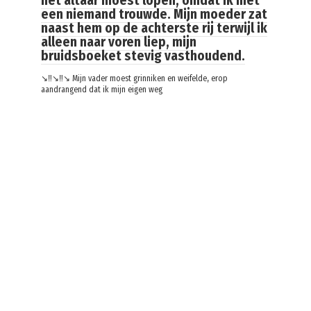
het altaar moest lopen, omdat ik met
een niemand trouwde. Mijn moeder zat
naast hem op de achterste rij terwijl ik
alleen naar voren liep, mijn
bruidsboeket stevig vasthoudend.
↘️‼️↘️‼️↘️ Mijn vader moest grinniken en weifelde, erop
aandrangend dat ik mijn eigen weg