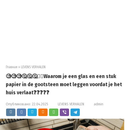
Главная
»
LEVENS VERHALEN
🧐🧐🧐🤔🤔🤔🙍‍♀️Waarom je een glas en een stuk
papier in de gootsteen moet leggen voordat je het
huis verlaat❓❓❓❓❓
Опубликовано:
22.04.2025
LEVENS VERHALEN
admin