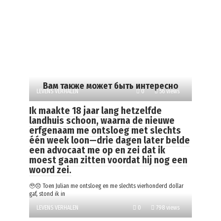
Вам также может быть интересно
LEVENS VERHALEN
0
56 views
Ik maakte 18 jaar lang hetzelfde
landhuis schoon, waarna de nieuwe
erfgenaam me ontsloeg met slechts
één week loon—drie dagen later belde
een advocaat me op en zei dat ik
moest gaan zitten voordat hij nog een
woord zei.
🥹😞 Toen Julian me ontsloeg en me slechts vierhonderd dollar
gaf, stond ik in
LEVENS VERHALEN
0
798 views