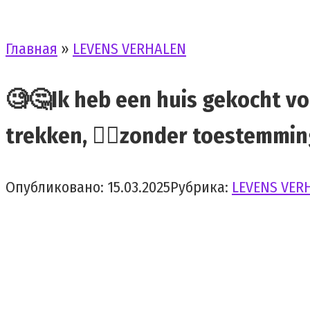
Главная
»
LEVENS VERHALEN
🧐🤔Ik heb een huis gekocht vo
trekken, 🤷‍♀️zonder toestemming 
Опубликовано:
15.03.2025
Рубрика:
LEVENS VER