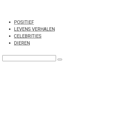
Перейти
к
POSITIEF
LEVENS VERHALEN
контенту
CELEBRITIES
DIEREN
Поиск: