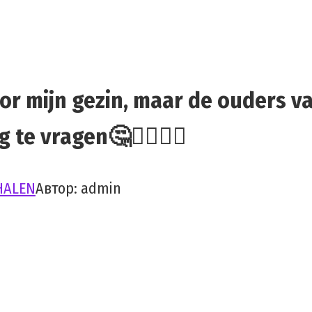
or mijn gezin, maar de ouders va
te vragen🤔🙅‍♀️🤷‍♀️
HALEN
Автор:
admin