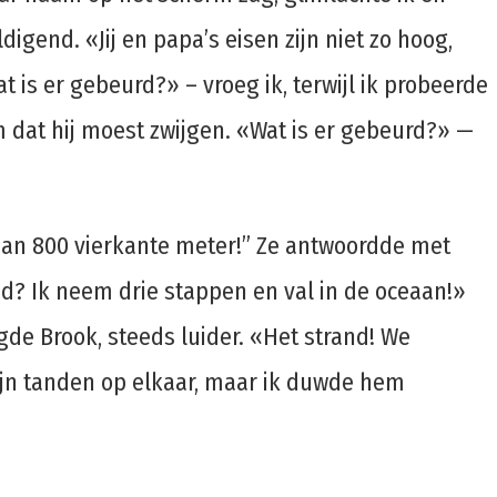
igend. «Jij en papa’s eisen zijn niet zo hoog,
is er gebeurd?» – vroeg ik, terwijl ik probeerde
 dat hij moest zwijgen. «Wat is er gebeurd?» —
r dan 800 vierkante meter!” Ze antwoordde met
ad? Ik neem drie stappen en val in de oceaan!»
de Brook, steeds luider. «Het strand! We
ijn tanden op elkaar, maar ik duwde hem