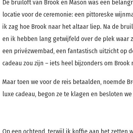
De bruiloft van Brook en Mason was een belangri
locatie voor de ceremonie: een pittoreske wijnma
ik zag hoe Brook naar het altaar liep. Na de bru
en ik hebben lang getwijfeld over de plek waar 
een privézwembad, een fantastisch uitzicht op d
cadeau zou zijn – iets heel bijzonders om Brook 
Maar toen we voor de reis betaalden, noemde Broo
luxe cadeau, begon ze te klagen en besloten we d
Op een ochtend, terwijl ik koffie aan het zetten