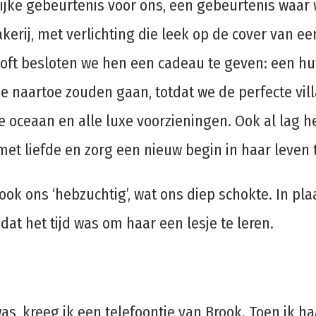
jke gebeurtenis voor ons, een gebeurtenis waar w
kerij, met verlichting die leek op de cover van ee
iloft besloten we hen een cadeau te geven: een hu
ze naartoe zouden gaan, totdat we de perfecte vi
e oceaan en alle luxe voorzieningen. Ook al lag h
met liefde en zorg een nieuw begin in haar leven 
k ons ​​‘hebzuchtig’, wat ons diep schokte. In pl
at het tijd was om haar een lesje te leren.
 was, kreeg ik een telefoontje van Brook. Toen ik 