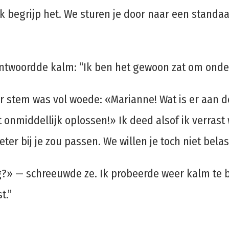
k begrijp het. We sturen je door naar een standaa
Ik antwoordde kalm: “Ik ben het gewoon zat om on
ar stem was vol woede: «Marianne! Wat is er aan 
nmiddellijk oplossen!» Ik deed alsof ik verrast wa
ter bij je zou passen. We willen je toch niet be
» — schreeuwde ze. Ik probeerde weer kalm te bli
t.”