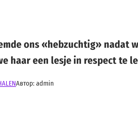
oemde ons «hebzuchtig» nadat w
 haar een lesje in respect te le
HALEN
Автор:
admin