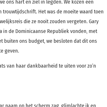
e ons hart en ziel in legden. We kozen een
n trouwtijdschrift. Het was de moeite waard toen
welijksreis die ze nooit zouden vergeten. Gary
lla in de Dominicaanse Republiek vonden, met
et buiten ons budget, we besloten dat dit ons
te geven.
aats van haar dankbaarheid te uiten voor zo’n
haar naam op het scherm zag, glimlachte ik en