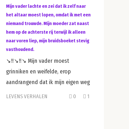
Mijn vader lachte en zei dat ik zelf naar
het altaar moest lopen, omdat ik met een
niemand trouwde. Mijn moeder zat naast
hem op de achterste rij terwijl ik alleen
naar voren liep, mijn bruidsboeket stevig
vasthoudend.
↘️‼️↘️‼️↘️ Mijn vader moest
grinniken en weifelde, erop
aandrangend dat ik mijn eigen weg
LEVENS VERHALEN
0
1