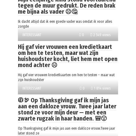
tegen de muur gedrukt. De reden brak
me bijna als vader ☹️🤔
Ik dacht altijd dat ik een goede vader was omdat ik voor alles
zorgde
INTERESSANT
0
2 549 views
Hij gaf vier vrouwen een kredietkaart
om hen te testen, maar wat zijn
huishoudster kocht, liet hem met open
mond achter ☹️
Hij gaf vier vrouwen kredietkaarten om hen te testen – maar wat
zijn huishoudster
INTERESSANT
0
1 814 views
🧥🦃 Op Thanksgiving gaf ik mijn jas
aan een dakloze vrouw. Twee jaar later
stond ze voor mijn deur — met een
zwarte rugzak in haar handen. 🎒😮
Op Thanksgiving gaf ik mijn jas aan een dakloze vrouw.Twee jaar
later stond ze