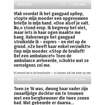
INTERESSANT
0
1 606 views
Vlak voordat ik het gangpad opliep,
stopte mijn moeder een opgevouwen
briefje in mijn hand. «Doe alsof je valt.
Nu,» stond erop. Ik begreep het niet,
maar iets in haar ogen maakte me
bang. Halverwege het gangpad
struikelde ik – expres – en viel op de
grond. «Ze heeft haar enkel verzwikt!»
riep mijn moeder. «Stop de bruiloft!
Bel een ambulance!» Toen de
ambulance arriveerde, schokte wat ze
vervolgens zei me.
Ik bevond me in de bruidssuite — zo luxueus dat het meer op een
INTERESSANT
0
1 546 views
Toen ze 16 was, dwong haar vader zijn
zwaarlijvige dochter om te trouwen
met een bergbewoner die twee zonen
had. Wat gebeurde er daarna…