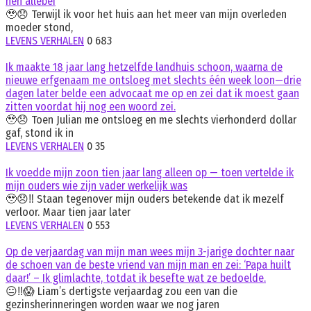
hen allebei
🥹😞 Terwijl ik voor het huis aan het meer van mijn overleden
moeder stond,
LEVENS VERHALEN
0
683
Ik maakte 18 jaar lang hetzelfde landhuis schoon, waarna de
nieuwe erfgenaam me ontsloeg met slechts één week loon—drie
dagen later belde een advocaat me op en zei dat ik moest gaan
zitten voordat hij nog een woord zei.
🥹😞 Toen Julian me ontsloeg en me slechts vierhonderd dollar
gaf, stond ik in
LEVENS VERHALEN
0
35
Ik voedde mijn zoon tien jaar lang alleen op — toen vertelde ik
mijn ouders wie zijn vader werkelijk was
🥹😞‼️ Staan tegenover mijn ouders betekende dat ik mezelf
verloor. Maar tien jaar later
LEVENS VERHALEN
0
553
Op de verjaardag van mijn man wees mijn 3-jarige dochter naar
de schoen van de beste vriend van mijn man en zei: ‘Papa huilt
daar!’ – Ik glimlachte, totdat ik besefte wat ze bedoelde.
😐‼️😱 Liam’s dertigste verjaardag zou een van die
gezinsherinneringen worden waar we nog jaren