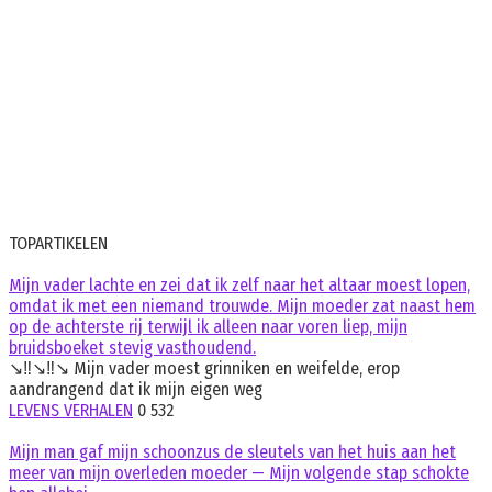
TOPARTIKELEN
Mijn vader lachte en zei dat ik zelf naar het altaar moest lopen,
omdat ik met een niemand trouwde. Mijn moeder zat naast hem
op de achterste rij terwijl ik alleen naar voren liep, mijn
bruidsboeket stevig vasthoudend.
↘️‼️↘️‼️↘️ Mijn vader moest grinniken en weifelde, erop
aandrangend dat ik mijn eigen weg
LEVENS VERHALEN
0
532
Mijn man gaf mijn schoonzus de sleutels van het huis aan het
meer van mijn overleden moeder — Mijn volgende stap schokte