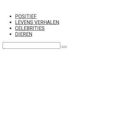
Перейти
к
POSITIEF
контенту
LEVENS VERHALEN
CELEBRITIES
DIEREN
Поиск: