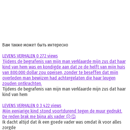
Вам также может быть интересно
LEVENS VERHALEN
0
272 views
Tijdens de begrafenis van mijn man verklaarde mijn zus dat haar
kind van hem was en kondigde aan dat ze de helft van mijn huis
van 800.000 dollar zou opeisen, zonder te beseffen dat mijn
overleden man bewijzen had achtergelaten die haar leugen
zouden ontkrachten.
Tijdens de begrafenis van mijn man verklaarde mijn zus dat haar
kind van hem
LEVENS VERHALEN
0
3 422 views
Mijn eenjarige kind stond voortdurend tegen de muur gedrukt.
De reden brak me bijna als vader ☹️🤔
Ik dacht altijd dat ik een goede vader was omdat ik voor alles
zorgde