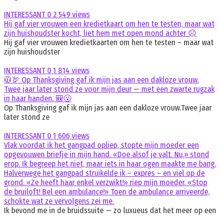
INTERESSANT
0
2 549 views
Hij gaf vier vrouwen een kredietkaart om hen te testen, maar wat
zijn huishoudster kocht, liet hem met open mond achter ☹️
Hij gaf vier vrouwen kredietkaarten om hen te testen – maar wat
zijn huishoudster
INTERESSANT
0
1 814 views
🧥🦃 Op Thanksgiving gaf ik mijn jas aan een dakloze vrouw.
Twee jaar later stond ze voor mijn deur — met een zwarte rugzak
in haar handen. 🎒😮
Op Thanksgiving gaf ik mijn jas aan een dakloze vrouw.Twee jaar
later stond ze
INTERESSANT
0
1 606 views
Vlak voordat ik het gangpad opliep, stopte mijn moeder een
opgevouwen briefje in mijn hand. «Doe alsof je valt. Nu,» stond
erop. Ik begreep het niet, maar iets in haar ogen maakte me bang.
Halverwege het gangpad struikelde ik – expres – en viel op de
grond. «Ze heeft haar enkel verzwikt!» riep mijn moeder. «Stop
de bruiloft! Bel een ambulance!» Toen de ambulance arriveerde,
schokte wat ze vervolgens zei me.
Ik bevond me in de bruidssuite — zo luxueus dat het meer op een