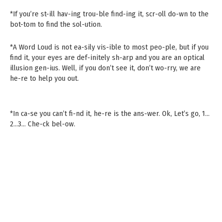
*If you’re st-ill hav-ing trou-ble find-ing it, scr-oll do-wn to the
bot-tom to find the sol-ution.
*A Word Loud is not ea-sily vis-ible to most peo-ple, but if you
find it, your eyes are def-initely sh-arp and you are an optical
illusion gen-ius. Well, if you don’t see it, don’t wo-rry, we are
he-re to help you out.
*In ca-se you can’t fi-nd it, he-re is the ans-wer. Ok, Let’s go, 1…
2…3… Che-ck bel-ow.