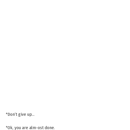
*Don’t give up…
*Ok, you are alm-ost done.