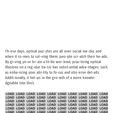
Th-ese days, optical puz-zles are all over social me-dia, and
when it co-mes to sol-ving them, peo-ple scr-atch their he-ads.
By gi-ving yo-ur br-ain a lit-tle wor-kout, prac-ticing optical
illusions on a reg-ular ba-sis has subst-antial adva-ntages, such
as enha-ncing your abi-lity to fo-cus and obs-erve det-ails.
Addit-ionally, it hel-ps in the gro-wth of a more knowle-
dgeable inte-llect.