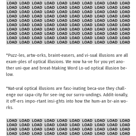
*Puzz-les, artw-orks, braint-easers, and vi-sual illusions are all
exam-ples of optical illusions. We now ha-ve for you yet ano-
ther uni-que and breat-htaking Word Lo-ud optical illusion be-
low.
*Nat-ural optical illusions are fasc-inating beca-use they chall-
enge our capa-city for see-ing our surro-undings. Addit-ionally,
it off-ers impo-rtant insi-ghts into how the hum-an br-ain wo-
rks.