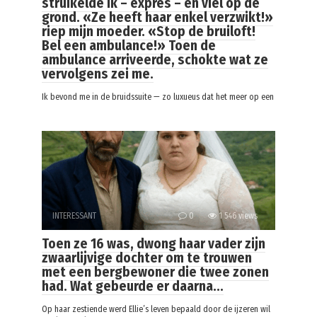
struikelde ik – expres – en viel op de
grond. «Ze heeft haar enkel verzwikt!»
riep mijn moeder. «Stop de bruiloft!
Bel een ambulance!» Toen de
ambulance arriveerde, schokte wat ze
vervolgens zei me.
Ik bevond me in de bruidssuite — zo luxueus dat het meer op een
INTERESSANT
0
1 546 views
Toen ze 16 was, dwong haar vader zijn
zwaarlijvige dochter om te trouwen
met een bergbewoner die twee zonen
had. Wat gebeurde er daarna…
Op haar zestiende werd Ellie’s leven bepaald door de ijzeren wil