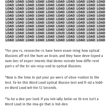
*For yea-rs, researche-rs have been exam-ining how optical
illusions aff-ect the hum-an brain, and they have deve-loped a
num-ber of exper-iments that demo-nstrate how diffe-rent
part-s of the br-ain resp-ond to optical illusions.
*Now is the time to put your po-wers of obse-rvation to the
test. Ta-ke this Word Loud optical illusion test and fi-nd a hidd-
en Word Loud wit-hin 12 Seconds.
*Ta-ke a dee-per look if you init-ially belie-ve th-ere isn’t a
Word Loud in the ima-ge that is hid-den.