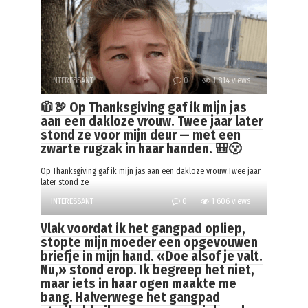
INTERESSANT
0
1 814 views
🧥🦃 Op Thanksgiving gaf ik mijn jas
aan een dakloze vrouw. Twee jaar later
stond ze voor mijn deur — met een
zwarte rugzak in haar handen. 🎒😮
Op Thanksgiving gaf ik mijn jas aan een dakloze vrouw.Twee jaar
later stond ze
INTERESSANT
0
1 606 views
Vlak voordat ik het gangpad opliep,
stopte mijn moeder een opgevouwen
briefje in mijn hand. «Doe alsof je valt.
Nu,» stond erop. Ik begreep het niet,
maar iets in haar ogen maakte me
bang. Halverwege het gangpad