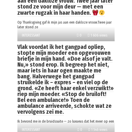
aan een dakloze vrouw. Twee jaar later
stond ze voor mijn deur — met een
zwarte rugzak in haar handen.
Op Thanksgiving gaf ik mijn jas aan een dakloze vrouw.Twee jaar
later stond ze
INTERESSANT
0
1 606 views
Vlak voordat ik het gangpad opliep,
stopte mijn moeder een opgevouwen
briefje in mijn hand. «Doe alsof je valt.
Nu,» stond erop. Ik begreep het niet,
maar iets in haar ogen maakte me
bang. Halverwege het gangpad
struikelde ik – expres – en viel op de
grond. «Ze heeft haar enkel verzwikt!»
riep mijn moeder. «Stop de bruiloft!
Bel een ambulance!» Toen de
ambulance arriveerde, schokte wat ze
vervolgens zei me.
Ik bevond me in de bruidssuite — zo luxueus dat het meer op een
INTERESSANT
0
1 546 views