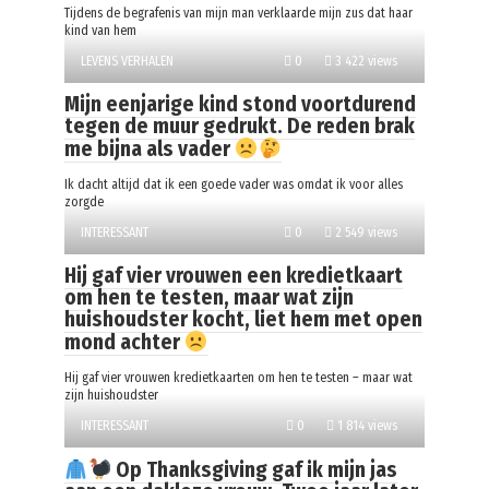
Tijdens de begrafenis van mijn man verklaarde mijn zus dat haar
kind van hem
LEVENS VERHALEN
0
3 422 views
Mijn eenjarige kind stond voortdurend
tegen de muur gedrukt. De reden brak
me bijna als vader
Ik dacht altijd dat ik een goede vader was omdat ik voor alles
zorgde
INTERESSANT
0
2 549 views
Hij gaf vier vrouwen een kredietkaart
om hen te testen, maar wat zijn
huishoudster kocht, liet hem met open
mond achter
Hij gaf vier vrouwen kredietkaarten om hen te testen – maar wat
zijn huishoudster
INTERESSANT
0
1 814 views
Op Thanksgiving gaf ik mijn jas