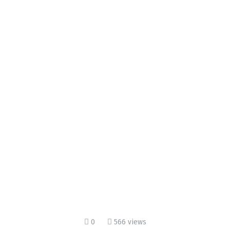
0
566 views