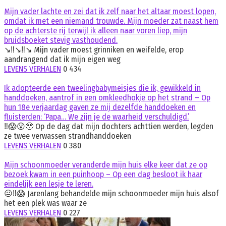
Mijn vader lachte en zei dat ik zelf naar het altaar moest lopen,
omdat ik met een niemand trouwde. Mijn moeder zat naast hem
op de achterste rij terwijl ik alleen naar voren liep, mijn
bruidsboeket stevig vasthoudend.
↘️‼️↘️‼️↘️ Mijn vader moest grinniken en weifelde, erop
aandrangend dat ik mijn eigen weg
LEVENS VERHALEN
0
434
Ik adopteerde een tweelingbabymeisjes die ik, gewikkeld in
handdoeken, aantrof in een omkleedhokje op het strand – Op
hun 18e verjaardag gaven ze mij dezelfde handdoeken en
fluisterden: ‘Papa… We zijn je de waarheid verschuldigd.’
‼️😱😮🥹 Op de dag dat mijn dochters achttien werden, legden
ze twee verwassen strandhanddoeken
LEVENS VERHALEN
0
380
Mijn schoonmoeder veranderde mijn huis elke keer dat ze op
bezoek kwam in een puinhoop – Op een dag besloot ik haar
eindelijk een lesje te leren.
😐‼️😱 Jarenlang behandelde mijn schoonmoeder mijn huis alsof
het een plek was waar ze
LEVENS VERHALEN
0
227