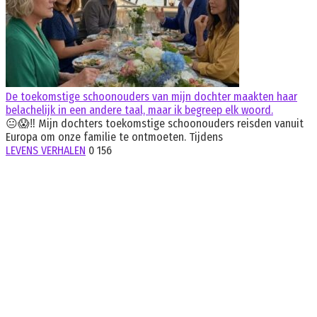
De toekomstige schoonouders van mijn dochter maakten haar
belachelijk in een andere taal, maar ik begreep elk woord.
😐😱‼️ Mijn dochters toekomstige schoonouders reisden vanuit
Europa om onze familie te ontmoeten. Tijdens
LEVENS VERHALEN
0
156