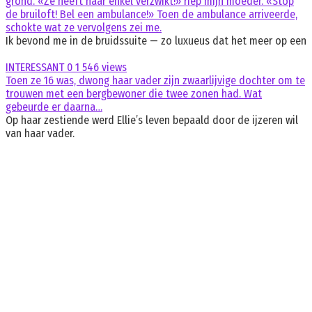
grond. «Ze heeft haar enkel verzwikt!» riep mijn moeder. «Stop
de bruiloft! Bel een ambulance!» Toen de ambulance arriveerde,
schokte wat ze vervolgens zei me.
Ik bevond me in de bruidssuite — zo luxueus dat het meer op een
INTERESSANT
0
1 546 views
Toen ze 16 was, dwong haar vader zijn zwaarlijvige dochter om te
trouwen met een bergbewoner die twee zonen had. Wat
gebeurde er daarna…
Op haar zestiende werd Ellie’s leven bepaald door de ijzeren wil
van haar vader.