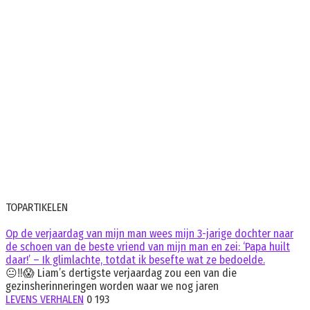
TOPARTIKELEN
Op de verjaardag van mijn man wees mijn 3-jarige dochter naar
de schoen van de beste vriend van mijn man en zei: ‘Papa huilt
daar!’ – Ik glimlachte, totdat ik besefte wat ze bedoelde.
😐‼️😱 Liam’s dertigste verjaardag zou een van die
gezinsherinneringen worden waar we nog jaren
LEVENS VERHALEN
0
193