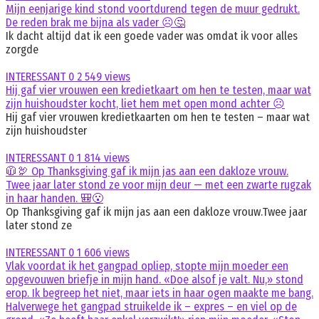
Mijn eenjarige kind stond voortdurend tegen de muur gedrukt.
De reden brak me bijna als vader ☹️🤔
Ik dacht altijd dat ik een goede vader was omdat ik voor alles
zorgde
INTERESSANT
0
2 549 views
Hij gaf vier vrouwen een kredietkaart om hen te testen, maar wat
zijn huishoudster kocht, liet hem met open mond achter ☹️
Hij gaf vier vrouwen kredietkaarten om hen te testen – maar wat
zijn huishoudster
INTERESSANT
0
1 814 views
🧥🦃 Op Thanksgiving gaf ik mijn jas aan een dakloze vrouw.
Twee jaar later stond ze voor mijn deur — met een zwarte rugzak
in haar handen. 🎒😮
Op Thanksgiving gaf ik mijn jas aan een dakloze vrouw.Twee jaar
later stond ze
INTERESSANT
0
1 606 views
Vlak voordat ik het gangpad opliep, stopte mijn moeder een
opgevouwen briefje in mijn hand. «Doe alsof je valt. Nu,» stond
erop. Ik begreep het niet, maar iets in haar ogen maakte me bang.
Halverwege het gangpad struikelde ik – expres – en viel op de