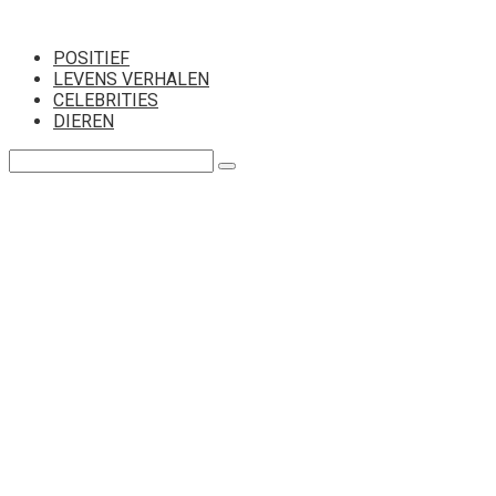
Перейти
к
POSITIEF
контенту
LEVENS VERHALEN
CELEBRITIES
DIEREN
Поиск: