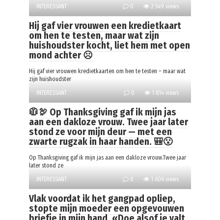
INTERESSANT
0
2 549 views
Hij gaf vier vrouwen een kredietkaart
om hen te testen, maar wat zijn
huishoudster kocht, liet hem met open
mond achter ☹️
Hij gaf vier vrouwen kredietkaarten om hen te testen – maar wat
zijn huishoudster
INTERESSANT
0
1 814 views
🧥🦃 Op Thanksgiving gaf ik mijn jas
aan een dakloze vrouw. Twee jaar later
stond ze voor mijn deur — met een
zwarte rugzak in haar handen. 🎒😮
Op Thanksgiving gaf ik mijn jas aan een dakloze vrouw.Twee jaar
later stond ze
INTERESSANT
0
1 606 views
Vlak voordat ik het gangpad opliep,
stopte mijn moeder een opgevouwen
briefje in mijn hand. «Doe alsof je valt.