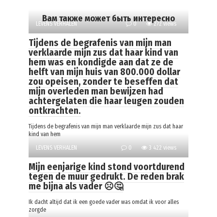
Вам также может быть интересно
LEVENS VERHALEN
0
272 views
Tijdens de begrafenis van mijn man
verklaarde mijn zus dat haar kind van
hem was en kondigde aan dat ze de
helft van mijn huis van 800.000 dollar
zou opeisen, zonder te beseffen dat
mijn overleden man bewijzen had
achtergelaten die haar leugen zouden
ontkrachten.
Tijdens de begrafenis van mijn man verklaarde mijn zus dat haar
kind van hem
LEVENS VERHALEN
0
3 422 views
Mijn eenjarige kind stond voortdurend
tegen de muur gedrukt. De reden brak
me bijna als vader ☹️🤔
Ik dacht altijd dat ik een goede vader was omdat ik voor alles
zorgde