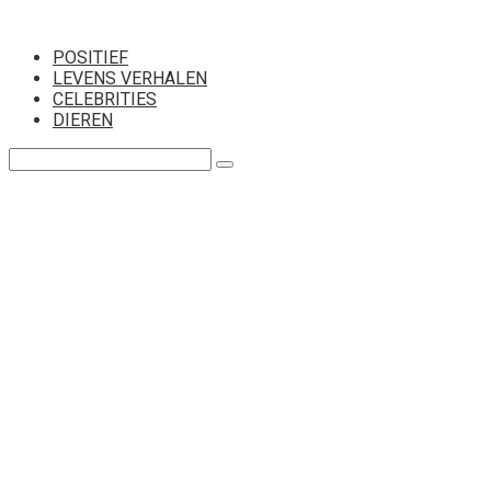
Перейти
к
POSITIEF
контенту
LEVENS VERHALEN
CELEBRITIES
DIEREN
Поиск: