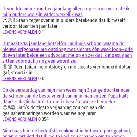
Ik voedde mijn zoon tien jaar lang alleen op — toen vertelde ik
mijn ouders wie zijn vader werkelijk was
🥹😞‼️ Staan tegenover mijn ouders betekende dat ik mezelf
verloor. Maar tien jaar later
LEVENS VERHALEN
0
1
Ik maakte 18 jaar lang hetzelfde landhuis schoon, waarna de
nieuwe erfgenaam me ontsloeg met slechts één week loon—drie
dagen later belde een advocaat me op en zei dat ik moest gaan
zitten voordat hij nog een woord zei.
🥹😞 Toen Julian me ontsloeg en me slechts vierhonderd dollar
gaf, stond ik in
LEVENS VERHALEN
0
0
Op de verjaardag van mijn man wees mijn 3-jarige dochter naar
de schoen van de beste vriend van mijn man en zei: ‘Papa huilt
daar!’ – Ik glimlachte, totdat ik besefte wat ze bedoelde.
😐‼️😱 Liam’s dertigste verjaardag zou een van die
gezinsherinneringen worden waar we nog jaren
LEVENS VERHALEN
0
354
Mijn baas had de bedrijfsbijeenkomst in het waterpark gepland,
ervan overtuigd dat ik me te veel zou schamen om te komen,