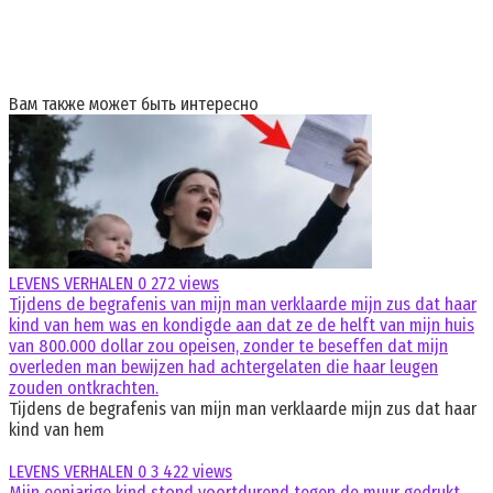
Вам также может быть интересно
LEVENS VERHALEN
0
272 views
Tijdens de begrafenis van mijn man verklaarde mijn zus dat haar
kind van hem was en kondigde aan dat ze de helft van mijn huis
van 800.000 dollar zou opeisen, zonder te beseffen dat mijn
overleden man bewijzen had achtergelaten die haar leugen
zouden ontkrachten.
Tijdens de begrafenis van mijn man verklaarde mijn zus dat haar
kind van hem
LEVENS VERHALEN
0
3 422 views
Mijn eenjarige kind stond voortdurend tegen de muur gedrukt.