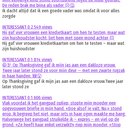
De reden brak me bijna als vader ☹️🤔
Ik dacht altijd dat ik een goede vader was omdat ik voor alles
zorgde
INTERESSANT
0
2 549 views
Hij gaf vier vrouwen een kredietkaart om hen te testen, maar wat
zijn huishoudster kocht, liet hem met open mond achter ☹️
Hij gaf vier vrouwen kredietkaarten om hen te testen – maar wat
zijn huishoudster
INTERESSANT
0
1 814 views
🧥🦃 Op Thanksgiving gaf ik mijn jas aan een dakloze vrouw.
Twee jaar later stond ze voor mijn deur — met een zwarte rugzak
in haar handen. 🎒😮
Op Thanksgiving gaf ik mijn jas aan een dakloze vrouw.Twee jaar
later stond ze
INTERESSANT
0
1 606 views
Vlak voordat ik het gangpad opliep, stopte mijn moeder een
opgevouwen briefje in mijn hand. «Doe alsof je valt. Nu,» stond
erop. Ik begreep het niet, maar iets in haar ogen maakte me bang.
Halverwege het gangpad struikelde ik – expres – en viel op de
grond. «Ze heeft haar enkel verzwikt!» riep mijn moeder. «Stop