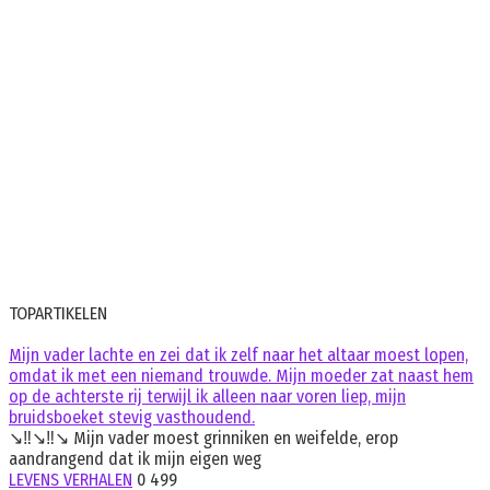
TOPARTIKELEN
Mijn vader lachte en zei dat ik zelf naar het altaar moest lopen,
omdat ik met een niemand trouwde. Mijn moeder zat naast hem
op de achterste rij terwijl ik alleen naar voren liep, mijn
bruidsboeket stevig vasthoudend.
↘️‼️↘️‼️↘️ Mijn vader moest grinniken en weifelde, erop
aandrangend dat ik mijn eigen weg
LEVENS VERHALEN
0
499