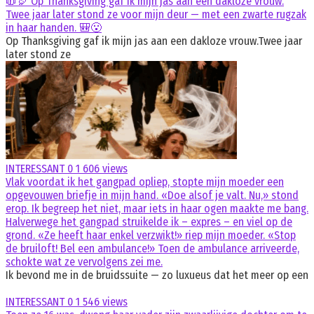
🧥🦃 Op Thanksgiving gaf ik mijn jas aan een dakloze vrouw.
Twee jaar later stond ze voor mijn deur — met een zwarte rugzak
in haar handen. 🎒😮
Op Thanksgiving gaf ik mijn jas aan een dakloze vrouw.Twee jaar
later stond ze
INTERESSANT
0
1 606 views
Vlak voordat ik het gangpad opliep, stopte mijn moeder een
opgevouwen briefje in mijn hand. «Doe alsof je valt. Nu,» stond
erop. Ik begreep het niet, maar iets in haar ogen maakte me bang.
Halverwege het gangpad struikelde ik – expres – en viel op de
grond. «Ze heeft haar enkel verzwikt!» riep mijn moeder. «Stop
de bruiloft! Bel een ambulance!» Toen de ambulance arriveerde,
schokte wat ze vervolgens zei me.
Ik bevond me in de bruidssuite — zo luxueus dat het meer op een
INTERESSANT
0
1 546 views