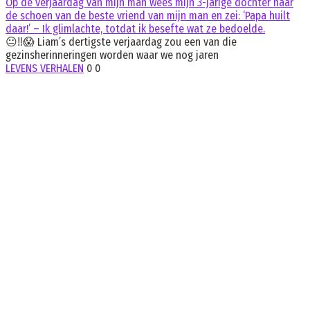
Op de verjaardag van mijn man wees mijn 3-jarige dochter naar
de schoen van de beste vriend van mijn man en zei: ‘Papa huilt
daar!’ – Ik glimlachte, totdat ik besefte wat ze bedoelde.
😐‼️😱 Liam’s dertigste verjaardag zou een van die
gezinsherinneringen worden waar we nog jaren
LEVENS VERHALEN
0
0