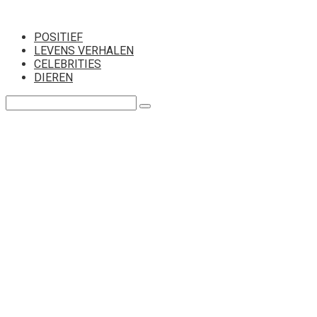
Перейти
к
POSITIEF
контенту
LEVENS VERHALEN
CELEBRITIES
DIEREN
Поиск: