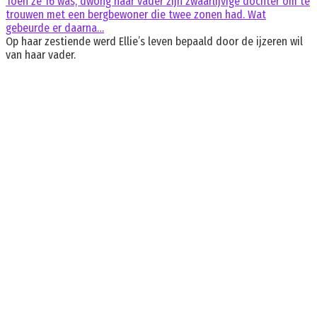
Toen ze 16 was, dwong haar vader zijn zwaarlijvige dochter om te
trouwen met een bergbewoner die twee zonen had. Wat
gebeurde er daarna…
Op haar zestiende werd Ellie’s leven bepaald door de ijzeren wil
van haar vader.