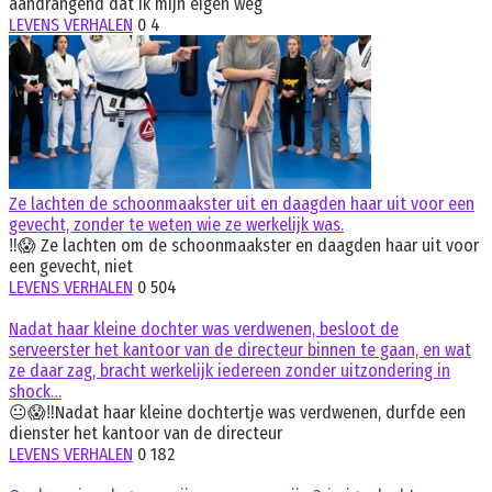
aandrangend dat ik mijn eigen weg
LEVENS VERHALEN
0
4
Ze lachten de schoonmaakster uit en daagden haar uit voor een
gevecht, zonder te weten wie ze werkelijk was.
‼️😱 Ze lachten om de schoonmaakster en daagden haar uit voor
een gevecht, niet
LEVENS VERHALEN
0
504
Nadat haar kleine dochter was verdwenen, besloot de
serveerster het kantoor van de directeur binnen te gaan, en wat
ze daar zag, bracht werkelijk iedereen zonder uitzondering in
shock…
😐😱‼️Nadat haar kleine dochtertje was verdwenen, durfde een
dienster het kantoor van de directeur
LEVENS VERHALEN
0
182