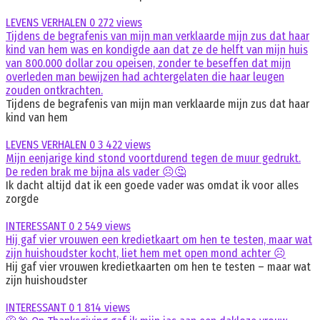
LEVENS VERHALEN
0
272 views
Tijdens de begrafenis van mijn man verklaarde mijn zus dat haar
kind van hem was en kondigde aan dat ze de helft van mijn huis
van 800.000 dollar zou opeisen, zonder te beseffen dat mijn
overleden man bewijzen had achtergelaten die haar leugen
zouden ontkrachten.
Tijdens de begrafenis van mijn man verklaarde mijn zus dat haar
kind van hem
LEVENS VERHALEN
0
3 422 views
Mijn eenjarige kind stond voortdurend tegen de muur gedrukt.
De reden brak me bijna als vader ☹️🤔
Ik dacht altijd dat ik een goede vader was omdat ik voor alles
zorgde
INTERESSANT
0
2 549 views
Hij gaf vier vrouwen een kredietkaart om hen te testen, maar wat
zijn huishoudster kocht, liet hem met open mond achter ☹️
Hij gaf vier vrouwen kredietkaarten om hen te testen – maar wat
zijn huishoudster
INTERESSANT
0
1 814 views