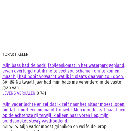
TOPARTIKELEN
Mijn baas had de bedrijfsbijeenkomst in het waterpark gepland,
ervan overtuigd dat ik me te veel zou schamen om te komen,
maar hij had nooit verwacht wat ik in plaats daarvan zou doen.
😐‼️😱 Na twaalf jaar had mijn baas me veranderd in de vaste
grap van
LEVENS VERHALEN
0
741
Mijn vader lachte en zei dat ik zelf naar het altaar moest lopen,
omdat ik met een niemand trouwde. Mijn moeder zat naast hem
op de achterste rij terwijl ik alleen naar voren liep, mijn
bruidsboeket stevig vasthoudend.
↘️‼️↘️‼️↘️ Mijn vader moest grinniken en weifelde, erop