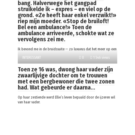
bang. Halverwege het gangpad
struikelde ik – expres – en viel op de
grond. «Ze heeft haar enkel verzwikt!»
riep mijn moeder. «Stop de bruiloft!
Bel een ambulance!» Toen de
ambulance arriveerde, schokte wat ze
vervolgens zei me.
Ik bevond me in de bruidssuite — zo luxueus dat het meer op een
INTERESSANT
0
1 546 views
Toen ze 16 was, dwong haar vader zijn
zwaarlijvige dochter om te trouwen
met een bergbewoner die twee zonen
had. Wat gebeurde er daarna…
Op haar zestiende werd Ellie’s leven bepaald door de ijzeren wil
van haar vader.