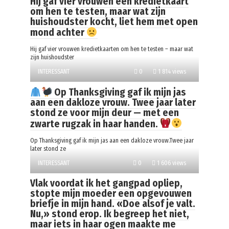
Hij gaf vier vrouwen een kredietkaart
om hen te testen, maar wat zijn
huishoudster kocht, liet hem met open
mond achter
Hij gaf vier vrouwen kredietkaarten om hen te testen – maar wat
zijn huishoudster
INTERESSANT
0
1 814 views
Op Thanksgiving gaf ik mijn jas
aan een dakloze vrouw. Twee jaar later
stond ze voor mijn deur — met een
zwarte rugzak in haar handen.
Op Thanksgiving gaf ik mijn jas aan een dakloze vrouw.Twee jaar
later stond ze
INTERESSANT
0
1 606 views
Vlak voordat ik het gangpad opliep,
stopte mijn moeder een opgevouwen
briefje in mijn hand. «Doe alsof je valt.
Nu,» stond erop. Ik begreep het niet,
maar iets in haar ogen maakte me